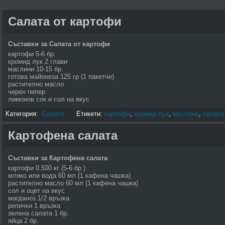
Салата от картофи
Съставки за Салата от картофи
картофи 5-6 бр.
кромид лук 2 глави
маслини 10-15 бр.
готова майонеза 125 гр (1 пакетче)
растително масло
черен пипер
лимонов сок и сол на вкус
Категория:
Салати
Етикети:
картофи
,
кромид лук
,
маслини
,
салата
Картофена салата
Съставки за Картофена салата
картофи 0.500 кг (5-6 бр.)
мляко или вода 60 мл (1 кафена чашка)
растително масло 60 мл (1 кафена чашка)
сол и оцет на вкус
магданоз 1/2 връзка
репички 1 връзка
зелена салата 1 бр.
яйца 2 бр.