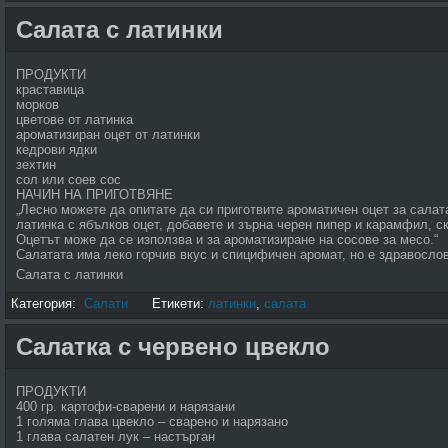
Салата с латинки
ПРОДУКТИ
краставица
морков
цветове от латинка
ароматизиран оцет от латинки
кедрови ядки
зехтин
сол или соев сос
НАЧИН НА ПРИГОТВЯНЕ
„Лесно можете да опитате да си приготвите ароматичен оцет за салат
латинка с ябълков оцет, добавете и зърна черен пипер и карамфил, с
Оцетът може да се използва и за ароматизиране на сосове за месо.“
Салатата има леко горчив вкус и спицифичен аромат, но е здравослов
Салата с латинки
Категория:
Салати
Етикети:
латинки
,
салата
Салатка с червено цвекло
ПРОДУКТИ
400 гр. картофи-сварени и нарязани
1 голяма глава цвекло – сварено и нарязано
1 глава салатен лук – настърган