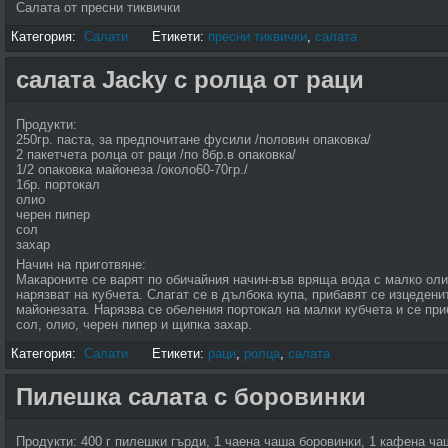
Салата от пресни тиквички
Категория:
Салати
Етикети:
пресни тиквички
,
салата
салата Jacky с ролца от раци
Продукти:
250гр. паста, за предпочитане фусили /половин опаковка/
2 пакетчета ролца от раци /по 8бр.в опаковка/
1/2 опаковка майонеза /около60-70гр./
1бр. портокал
олио
черен пипер
сол
захар
Начин на приготвяне:
Макароните се варят по обичайния начин-във вряща вода с малко оли
нарязват на кубчета. Слагат се в дълбока купа, прибавят се изцедени
майонезата. Нарязва се обеления портокал на малки кубчета и се пр
сол, олио, черен пипер и щипка захар.
Категория:
Салати
Етикети:
раци
,
ролца
,
салата
Пилешка салата с боровинки
Продукти: 400 г пилешки гърди, 1 чаена чаша боровинки, 1 кафена чаш