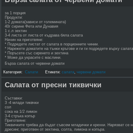
за 1 порция
Продукти:
1-2 домата(зависи от големината)
40г сирине Фета или Дунавия
1 с.л зехтин
3-4 листа от листа от къдрава бяла салата
Начин на приготвяне:
* Подредете листат от салата в порционните чинии.
* Нарежете доматите на тънки кръгове и ги ги подредете върху салата
* Поръсете със сиренето и зехтина
* Може да украсите с маслини.
Бърза салата от червени домати
Категория:
Салати
Етикети:
салата
,
червени домати
Салата от пресни тиквички
Съставки:
3 -4 млади тиквчки
сол
сока на 1/2 лимон
3-4 стръка копър
Приготвяне:
Тиквичките трябва да бъдат съвсем младички и крехки. Нарязват се н
дресинг, приготвен от зехтина, солта, лимона и копъра.