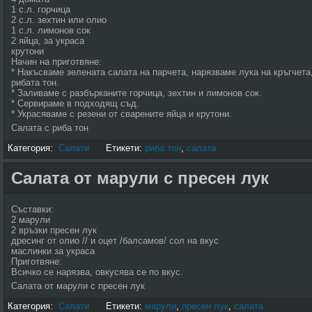
1 с.л. горчица
2 с.л. зехтин или олио
1 с.л. лимонов сок
2 яйца, за украса
крутони
Начин на приготвяне:
* Накъсваме зелената салата на парчета, нарязваме лука на кръгчета
рибата тон.
* Заливаме с разбърканите горчица, зехтин и лимонов сок.
* Сервираме в подходящ съд.
* Украсяваме с резени от сварените яйца и крутони.
Салата с риба тон
Категория:
Салати
Етикети:
риба тон
,
салата
Салата от марули с пресен лук
Съставки:
2 марули
2 връзки пресен лук
дресинг от олио // и оцет /балсамов/ сол на вкус
маслинки за украса
Приготвяне:
Всичко се нарязва, овкусява се по вкус.
Салата от марули с пресен лук
Категория:
Салати
Етикети:
марули
,
пресен лук
,
салата