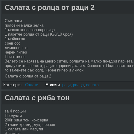
Салата с ролца от раци 2
Съставки:
половин малка зелка
1 малка консерва царевица
1 пакетче ролца от раци (6/8/10 броя)
1 майонеза
соев сос
лимонов сок
черен пипер
Приготвяне:
Зелето се нарязва на много ситно, ролцата на малко по-едри парчета
продуктите – зелето, раците царевицата и майонезата. Подправят на в
го заменете със сол), черен пипер и лимон
Салата с ролца от раци 2
Категория:
Салати
Етикети:
раци
,
ролца
,
салата
Салата с риба тон
за 4 порции
Продукти:
200г риба тон, консерва
2 глави кромид лук, червен
1 салата или маруля
4 домата