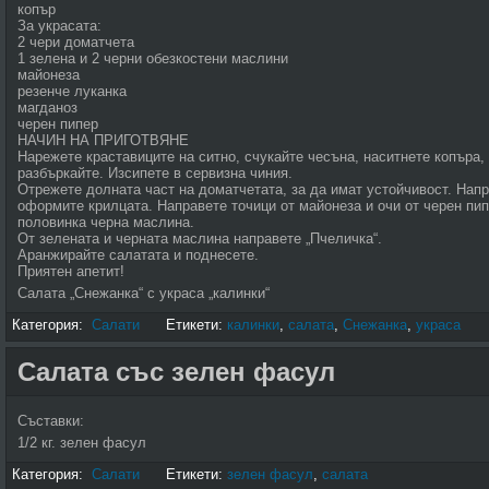
копър
За украсата:
2 чери доматчета
1 зелена и 2 черни обезкостени маслини
майонеза
резенче луканка
магданоз
черен пипер
НАЧИН НА ПРИГОТВЯНЕ
Нарежете краставиците на ситно, счукайте чесъна, наситнете копъра,
разбъркайте. Изсипете в сервизна чиния.
Отрежете долната част на доматчетата, за да имат устойчивост. Напра
оформите крилцата. Направете точици от майонеза и очи от черен пип
половинка черна маслина.
От зелената и черната маслина направете „Пчеличка“.
Аранжирайте салатата и поднесете.
Приятен апетит!
Салата „Снежанка“ с украса „калинки“
Категория:
Салати
Етикети:
калинки
,
салата
,
Снежанка
,
украса
Салата със зелен фасул
Съставки:
1/2 кг. зелен фасул
Категория:
Салати
Етикети:
зелен фасул
,
салата