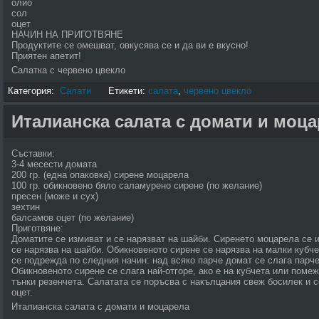
олио
сол
оцет
НАЧИН НА ПРИГОТВЯНЕ
Продуктите се омешват, овкусява се и да ви е вкусно!
Приятен апетит!
Салатка с червено цвекло
Категория:
Салати
Етикети:
салата
,
червено цвекло
Италианска салата с домати и моц
Съставки:
3-4 месести домата
200 гр. (една опаковка) сирене моцарела
100 гр. обикновено бяло саламурено сирене (по желание)
пресен (може и сух)
зехтин
балсамов оцет (по желание)
Приготвяне:
Доматите се измиват и се нарязват на шайби. Сиренето моцарела се
се нарязва на шайби. Обикновеното сирене се нарязва на малки кубче
се подрежда по следния начин: над всяко парче домат се слага парче
Обикновеното сирене се слага най-отгоре, ако е на кубчета или поме
тънки резенчета. Салатата се поръсва с накълцания свеж босилек и с
оцет.
Италианска салата с домати и моцарела