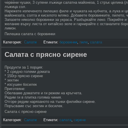
червени чушки, 3 супени лъжици салатна майонеза, 1 стрък целина (ли
лъжица сол.
Нарежете изпеченото пилешко филе и чушката на кубчета, а лука и це
майонезата, солта и киселото мляко. Добавете боровинките, пилето, 
Запазете няколко боровинки за украса. Разбъркайте леко. Покрийте и
желание върху листа от китайско зеле и гарнирайте с останалите бор
лимон.
Пилешка салата с боровинки
Категория:
Салати
Етикети:
боровинки
,
пиле
,
салата
Салата с прясно сирене
Продукти за 1 порция:
* 2 средно големи домата
* 150гр прясно сирене
* зехтин
* изсушен босилек
Приготвяне:
Обелваме доматите и ги режем на кръгчета.
Редим ги в плитка голяма чиния.
Отгоре редим нарязаното на тънки филийки сирене.
Поръсваме със зехтин и босилек.
Салата с прясно сирене
Категория:
Салати
Етикети:
салата
,
сирене