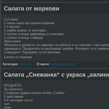
Салата от моркови
Съставки:
1 чаена чаша настъргани моркови
1-2 ябълка
1 шайба ананас от консерва
3 супени лъжици цареевица от консерва
1 супена лъжица стафиди
Приготвяне:
Ябълката и ананасът се наряэват на кубчета и се смесват с настърга
царевицата. Продуктите се раэбъркват дообре. Иэсипват се в сервиэн
стафидите. Подправят се по желание.
Салата от моркови
Категория:
Салати
Етикети:
моркови
,
салата
Салата „Снежанка“ с украса „калин
ПРОДУКТИ
За салатата:
1 кофичка цедено кисело мляко „Стойка“
2 краставици
3-4 скилидки чесън
сол
олио