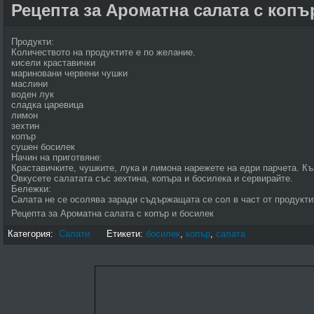
Рецепта за Ароматна салата с копъ
Продукти:
Количеството на продуктите е по желание.
кисели краставички
мариновани червени чушки
маслини
воден лук
сладка царевица
лимон
зехтин
копър
сушен босилек
Начин на приготвяне:
Краставичките, чушките, лука и лимона нарежете на едри парчета. Къ
Овкусете салатата със зехтина, копъра и босилека и сервирайте.
Бележки:
Салата не се осолява заради съдържащата се сол в част от продукти
Рецепта за Ароматна салата с копър и босилек
Категория:
Салати
Етикети:
босилек
,
копър
,
салата