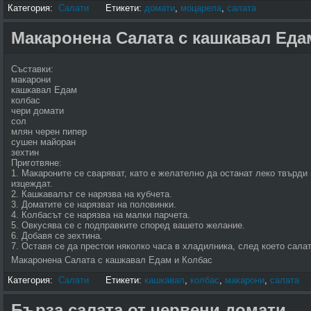
Категория:
Салати
Етикети:
домати
,
моцарела
,
салата
Макаронена Салата с кашкавал Еда
Съставки:
макарони
кашкавал Едам
колбас
чери домати
сол
млян черен пипер
сушен майоран
зехтин
Приготвяне:
1. Макароните се сваряват, като е желателно да останат леко твърди 
изцеждат.
2. Кашкавалът се нарязва на кубчета.
3. Доматите се нарязват на половинки.
4. Колбасът се нарязва на малки парчета.
5. Овкусява се с подправките според вашето желание.
6. Добавя се зехтина.
7. Оставя се да престои няколко часа в хладилника, след което салат
Макаронена Салата с кашкавал Едам и Колбас
Категория:
Салати
Етикети:
кашкавал
,
колбас
,
макарони
,
салата
Бърза салата от червени домати