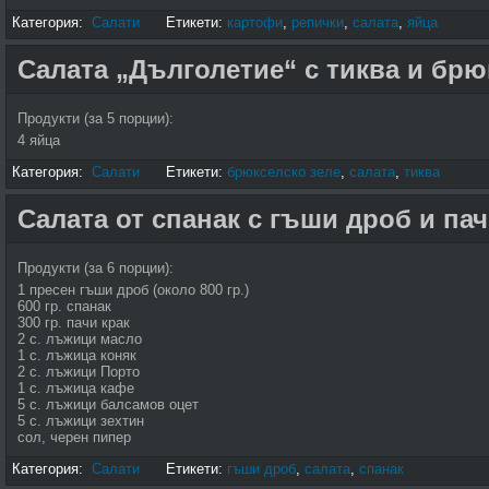
Категория:
Салати
Етикети:
картофи
,
репички
,
салата
,
яйца
Салата „Дълголетие“ с тиква и брю
Продукти (за 5 порции):
4 яйца
Категория:
Салати
Етикети:
брюкселско зеле
,
салата
,
тиква
Салата от спанак с гъши дроб и пач
Продукти (за 6 порции):
1 пресен гъши дроб (около 800 гр.)
600 гр. спанак
300 гр. пачи крак
2 с. лъжици масло
1 с. лъжица коняк
2 с. лъжици Порто
1 с. лъжица кафе
5 с. лъжици балсамов оцет
5 с. лъжици зехтин
сол, черен пипер
Категория:
Салати
Етикети:
гъши дроб
,
салата
,
спанак