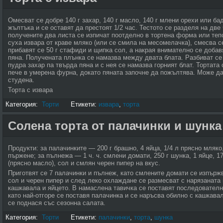
Омесват се добре 140 г захар, 140 г масло, 140 г млени орехи или ба
жълтъка и се оставят да престоят 1/2 час. Тестото се разделя на две 
получените два листа се изпичат поотделно в тортена форма или тепс
суха извара от краве мляко (или се смила на месомелачка), смесва се
прибавят се 50 г стафиди и щипка сол, а накрая внимателно се добав
пяна. Получената плънка се намазва между двата блата. Разбиват се
пудра захар па твърда пяна и с нея се намазва горният блат. Тортата
пече в умерена фурна, докато пяната започне да пожълтява. Може да 
студена.
Торта с извара
Категория:
Торти
Етикети:
извара
,
торта
Солена торта от палачинки и шунка
Продукти: за палачинките — 200 г брашно, 4 яйца, 1/4 л прясно мляко
пържене; за пълнежа — 1 ч. ч. смлени домати, 250 г шунка, 1 яйце, 17
(прясно масло), сол и смлян черен пипер на вкус.
Приготвят се 7 палачинки и пълнеж, като смлените домати се изпържв
сол и черен пипер и след леко охлаждане се размесват с нарязаната 
кашкавала и яйцето. В намаслена тавичка се поставят последователно
като най-отгоре се поставя палачинка и се наръсва обилно с кашкавал
се поднася със сезонна салата.
Категория:
Торти
Етикети:
палачинки
,
торта
,
шунка