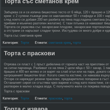
Торта със сметанов крем
Забърква се и се изпича бишкотено тесто от 6 яйца, 120 г брашно и 12
крем: с 2 супени лъжици ром се навлажняват 50 г стафиди и 100 г на
след което се добавя 200 мл разбита на пяна подсладена сметана (к
прибави и мъничко разтопен желатин). С тази плънка се намазват биш
Тортата се украсява със захаросани плодове, захаросани портокалови
а отстрани се наръсват сладки трохи. Изстудява се много добре и едв
Торта със сметанов крем
Категория:
Торти
Етикети:
сметанов крем
,
торта
Торта с праскови
Отрязва се пласт с 1 пръст дебелина от горната част на приготвен от
на ситни парченца. Разбиват се на пяна 2 цели яйца с 50 г захар, 1 п
брашно и 400 мл мляко и се варят на слаб огън или на пара, докато с
натрошеният бишкотен блат. Когато сместа изстине, се намазва върху
Отгоре се нареждат резени праскови, предварително попарени в гъст 
Останалият сироп се сгъстява чрез варене и след като поизстине, се
разтворен в малко хладка вода. С полученото желе се покрива повърх
Торта с праскови
Категория:
Торти
Етикети:
праскови
,
торта
Торта с извара