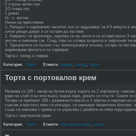
2 стръка зелен лук
1/2 глава лук
1 домат
2с. л. зехтин
Начин на приготвяне:
1. Лападът и нарязаният наситно лук се задушават за 4-5 минути в зе
ситно ренде домат и се оставя да изстине.
2. Лавракът се филетира, нарязва се на ленти и се оставя около 3 ча
зехтин и лимонов сок. След това се сотира за кратко в тефлонов тига
3. Тарталетите се пълнят със зеленчуковата плънка, отгоре се поста
мариновани филета и се сервират.
Тарта с лапад и лаврак
Категория:
Торти
Етикети:
лаврак
,
лапад
,
торта
Торта с портокалов крем
Натрива се 100 г захар на бучки върху кората на 2 портокала, смесва 
вари на слаб огън или върху водна пара, докато се сгъсти. Сваля се о
Тогава се прибавят 150 г размекнато масло и 1 обелен и нарязан на с
съвсем и маслото леко се втвърди, се намазват бишкотени блатове, н
също се намазва с крема и се украсява с разбита на пяна подсладена
Торта с портокалов крем
Категория:
Торти
Етикети:
портокалов крем
,
торта