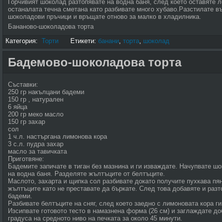
Горчивият шоколад разтопявате на водна баня, след което оставяте л
останалата течна сметана като разбивате много хубаво.Разстилате въ
шоколадови пръчици и връщате отново за малко в хладилника.
Бананово-шоколадова торта
Категория:
Торти
Етикети:
банани
,
торта
,
шоколад
Бадемово-шоколадова торта
Съставки:
250 гр накълцани бадеми
150 гр , натурален
6 яйца
200 гр меко масло
150 гр захар
сол
1 ч.л. настъргана лимонова кора
3 с.л. пудра захар
масло за тавичката
Приготвяне:
Бадемите запичате в тиган без мазнина и ги изваждате. Начупвате шо
на водна баня. Разделяте жълтъците от белтъците.
Маслото, захарта и щипка сол разбивате докато получите пухкава пя
жълтъците като не преставате да бъркате. След това добавяте и раз
бадеми.
Разбивате белтъците на сняг, след което заедно с лимоновата кора г
Изсипвате готовото тесто в намазнена форма (26 см) и заглаждате доб
градуса на средното ниво на печката за около 45 минути.