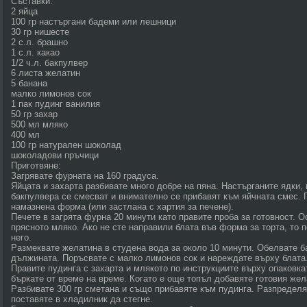
Съставки:
2 яйца
100 гр настъргани бадеми или лешници
30 гр нишесте
2 с.л. брашно
1 с.л. какао
1/2 ч.л. бакпулвер
6 листа желатин
5 банана
малко лимонов сок
1 пак пудинг ванилия
50 гр захар
500 мл мляко
400 мл
100 гр натурален шоколад
шоколадови пръчици
Приготвяне:
Загрявате фурната на 160 градуса.
Яйцата и захарта разбивате много добре на пяна. Настърганите ядки, 
бакпулвера се смесват и внимателно се прибавят към яйчната смес. П
намазнена форма (или застлана с хартия за печене).
Печете в загрята фурна 20 минути като правите проба за готовност. О
прясното мляко. Ако не сте направили блата във форма за торта, то п
него.
Размеквате желатина в студена вода за около 10 минути. Обелвате б
дължината. Поръсвате с малко лимонов сок и нареждате върху блата
Правите пудинга с захарта и млякото по инструкциите върху опаковка
бъркате от време на време. Когато е още топъл добавяте готовия жел
Разбивате 300 гр сметана и също прибавяте към пудинга. Разпределя
поставяте в хладилник да стегне.