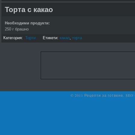
Торта с какао
Необходими продукти:
250 г брашно
Категория:
Торти
Етикети:
какао
,
торта
© 2011 Рецепти за готвене. SEO