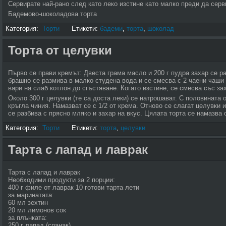
Сервирате най-рано след като леко изстине като малко преди да серв
Бадемово-шоколадова торта
Категория:
Торти
Етикети:
бадеми
,
торта
,
шоколад
Торта от целувки
Първо се прави кремът: Двеста грама масло и 200 г пудра захар се ра
брашно се размива в малко студена вода и се смесва с 2 чаени ча­ш
вари на слаб котлон до сгъстяване. Когато изстине, се смесва със за
Около 300 г целувки (те са доста леки) се натрошават. С половината о
кръгла чиния. Намазват се с 1/2 от крема. Отново се слагат целув­ки 
се разбива с прясно мляко и захар на вкус. Цяла­та торта се намазва 
Категория:
Торти
Етикети:
торта
,
целувки
Тарта с лапад и лаврак
Тарта с лапад и лаврак
Необходими продукти за 2 порции:
400 г филе от лаврак 10 готови тарта лети
за маринатата:
60 мл зехтин
20 мл лимонов сок
за плънката:
250 г лапад (спанак)