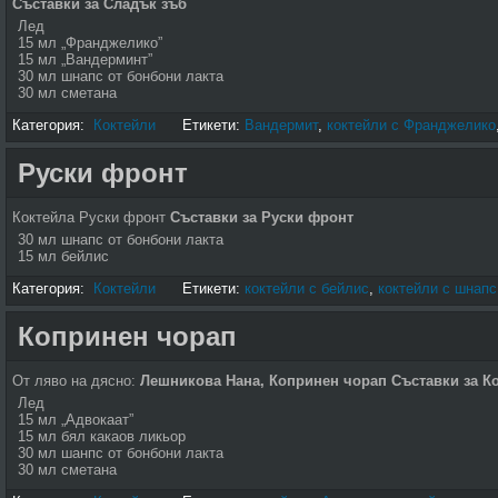
Съставки за Сладък зъб
Лед
15 мл „Франджелико”
15 мл „Вандерминт”
30 мл шнапс от бонбони лакта
30 мл сметана
Категория:
Коктейли
Етикети:
Вандермит
,
коктейли с Франджелико
Руски фронт
Коктейла Руски фронт
Съставки за Руски фронт
30 мл шнапс от бонбони лакта
15 мл бейлис
Категория:
Коктейли
Етикети:
коктейли с бейлис
,
коктейли с шнапс
Копринен чорап
От ляво на дясно:
Лешникова Нана, Копринен чорап
Съставки за К
Лед
15 мл „Адвокаат”
15 мл бял какаов ликьор
30 мл шанпс от бонбони лакта
30 мл сметана