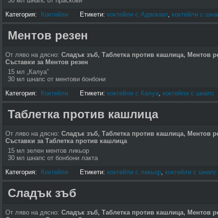
30 мл шнапс от праскови
Категория:
Коктейли
Етикети:
коктейли с Адвокаат
,
коктейли с шна
Ментов резен
От ляво на дясно:
Сладък зъб
,
Таблетка против кашлица
, Ментов р
Съставки за Ментов резен
15 мл „Калуа”
30 мл шнапс от ментови бонбони
Категория:
Коктейли
Етикети:
коктейли с Калуа
,
коктейли с шнапс
Таблетка против кашлица
От ляво на дясно:
Сладък зъб, Таблетка против кашлица,
Ментов ре
Съставки за Таблетка против кашлица
15 мл зелен ментов ликьор
30 мл шнапс от бонбони лакта
Категория:
Коктейли
Етикети:
коктейли с ликьор
,
коктейли с шнапс
Сладък зъб
От ляво на дясно:
Сладък зъб, Таблетка против кашлица, Ментов ре