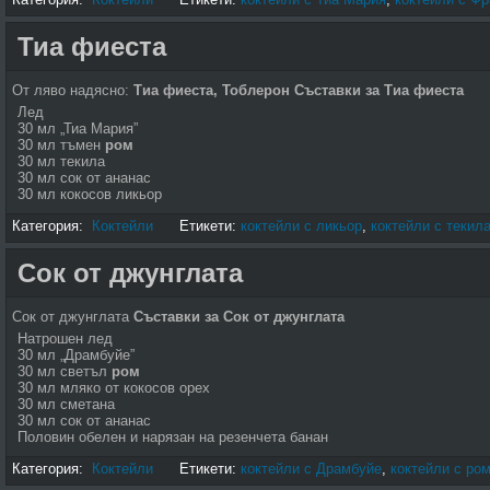
Тиа фиеста
От ляво надясно:
Тиа фиеста, Тоблерон
Съставки за Тиа фиеста
Лед
30 мл „Тиа Мария”
30 мл тъмен
ром
30 мл текила
30 мл сок от ананас
30 мл кокосов ликьор
Категория:
Коктейли
Етикети:
коктейли с ликьор
,
коктейли с текил
Сок от джунглата
Сок от джунглата
Съставки за Сок от джунглата
Натрошен лед
30 мл „Драмбуйе”
30 мл светъл
ром
30 мл мляко от кокосов орех
30 мл сметана
30 мл сок от ананас
Половин обелен и нарязан на резенчета банан
Категория:
Коктейли
Етикети:
коктейли с Драмбуйе
,
коктейли с ро