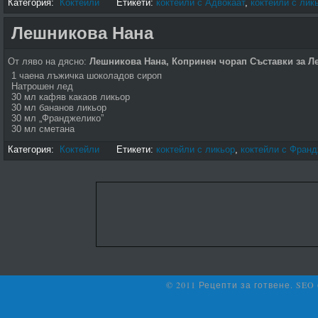
Категория:
Коктейли
Етикети:
коктейли с Адвокаат
,
коктейли с лик
Лешникова Нана
От ляво на дясно:
Лешникова Нана, Копринен чорап
Съставки за Л
1 чаена лъжичка шоколадов сироп
Натрошен лед
30 мл кафяв какаов ликьор
30 мл бананов ликьор
30 мл „Франджелико”
30 мл сметана
Категория:
Коктейли
Етикети:
коктейли с ликьор
,
коктейли с Фран
© 2011 Рецепти за готвене. SEO