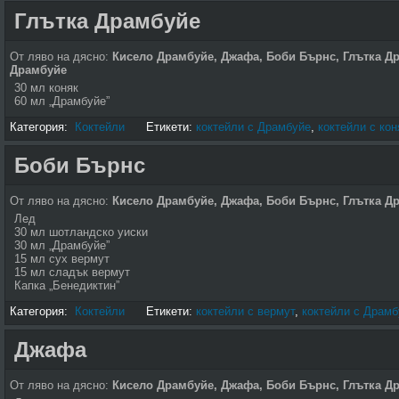
Глътка Драмбуйе
От ляво на дясно:
Кисело Драмбуйе
,
Джафа, Боби Бърнс
, Глътка Д
Драмбуйе
30 мл коняк
60 мл „Драмбуйе”
Категория:
Коктейли
Етикети:
коктейли с Драмбуйе
,
коктейли с кон
Боби Бърнс
От ляво на дясно:
Кисело Драмбуйе
,
Джафа
, Боби Бърнс,
Глътка Д
Лед
30 мл шотландско уиски
30 мл „Драмбуйе”
15 мл сух вермут
15 мл сладък вермут
Капка „Бенедиктин”
Категория:
Коктейли
Етикети:
коктейли с вермут
,
коктейли с Драмб
Джафа
От ляво на дясно:
Кисело Драмбуйе, Джафа,
Боби Бърнс, Глътка Д