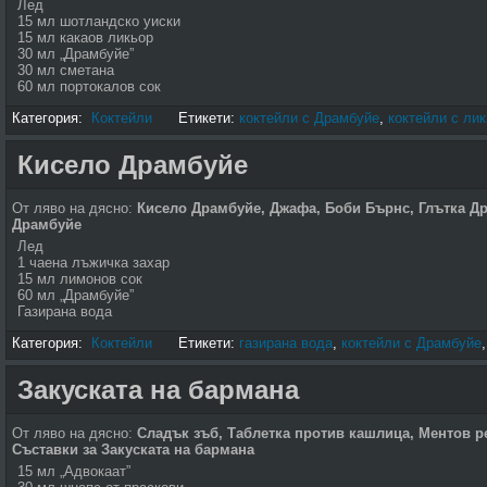
Лед
15 мл шотландско уиски
15 мл какаов ликьор
30 мл „Драмбуйе”
30 мл сметана
60 мл портокалов сок
Категория:
Коктейли
Етикети:
коктейли с Драмбуйе
,
коктейли с ли
Кисело Драмбуйе
От ляво на дясно:
Кисело Драмбуйе, Джафа, Боби Бърнс, Глътка Д
Драмбуйе
Лед
1 чаена лъжичка захар
15 мл лимонов сок
60 мл „Драмбуйе”
Газирана вода
Категория:
Коктейли
Етикети:
газирана вода
,
коктейли с Драмбуйе
Закуската на бармана
От ляво на дясно:
Сладък зъб
,
Таблетка против кашлица, Ментов р
Съставки за Закуската на бармана
15 мл „Адвокаат”