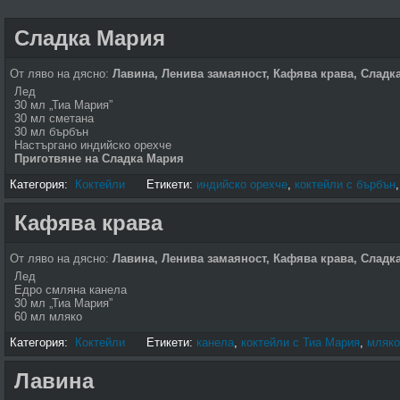
Сладка Мария
От ляво на дясно:
Лавина, Ленива замаяност,
Кафява крава, Сладк
Лед
30 мл „Тиа Мария”
30 мл сметана
30 мл бърбън
Настъргано индийско орехче
Приготвяне на Сладка Мария
Категория:
Коктейли
Етикети:
индийско орехче
,
коктейли с бърбън
Кафява крава
От ляво на дясно:
Лавина, Ленива замаяност, Кафява крава, Сладк
Лед
Едро смляна канела
30 мл „Тиа Мария”
60 мл мляко
Категория:
Коктейли
Етикети:
канела
,
коктейли с Тиа Мария
,
мляко
Лавина