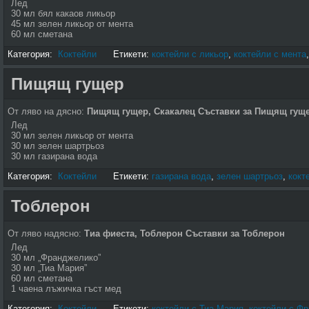
Лед
30 мл бял какаов ликьор
45 мл зелен ликьор от мента
60 мл сметана
Категория:
Коктейли
Етикети:
коктейли с ликьор
,
коктейли с мента
Пищящ гущер
От ляво на дясно:
Пищящ гущер, Скакалец
Съставки за Пищящ гущ
Лед
30 мл зелен ликьор от мента
30 мл зелен шартрьоз
30 мл газирана вода
Категория:
Коктейли
Етикети:
газирана вода
,
зелен шартрьоз
,
кокт
Тоблерон
От ляво надясно:
Тиа фиеста, Тоблерон
Съставки за Тоблерон
Лед
30 мл „Франджелико”
30 мл „Тиа Мария”
60 мл сметана
1 чаена лъжичка гъст мед
Категория:
Коктейли
Етикети:
коктейли с Тиа Мария
,
коктейли с Ф