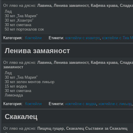
От ляво на дясно:
Лавина,
Ленива замаяност,
Кафява крава
, Сладк
Лед
30 мл „Тиа Мария”
30 мл „Коантро”
30 мл сметана
50 мл портокалов сок
Категория:
Коктейли
Етикети:
коктейли с коантро
,
коктейли с Тиа 
Ленива замаяност
От ляво на дясно:
Лавина
, Ленива замаяност,
Кафява крава
, Сладк
замаяност
Лед
30 мл „Тиа Мария”
30 мл зелен ментов ликьор
15 мл водка
30 мл сметана
Лимонада
Категория:
Коктейли
Етикети:
коктейли с водка
,
коктейли с ликьор
Скакалец
От ляво на дясно:
Пищящ гущер, Скакалец
Съставки за Скакалец