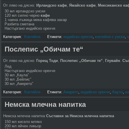
От ляво на дясно:
Ирландско кафе
,
Ямайско кафе
,
Мексиканско ка
30 мл ирландско уиски
120 мл силно черно
кафе
1 чаена лъжица мека кафява захар
Разбита сметана
Настъргано индийско орехче
Категория:
Коктейли
Етикети:
индийско орехче
,
коктейли с уиски
,
ч
Послепис „Обичам те“
От ляво на дясно:
Горещ Тоди
,
Послепис „Обичам те“
,
Глувайн
.
Със
Лед
Настъргано индийско орехче
30 мл „Каула”
30 мл „Бейлис”
30 мл „Амерето”
Категория:
Коктейли
Етикети:
Амарето
,
индийско орехче
,
Каула
,
к
Немска млечна напитка
Немска млечна напитка
Съставки за Немска млечна напитка
150 мл кисело мляко
200 мл яйчен ликьор