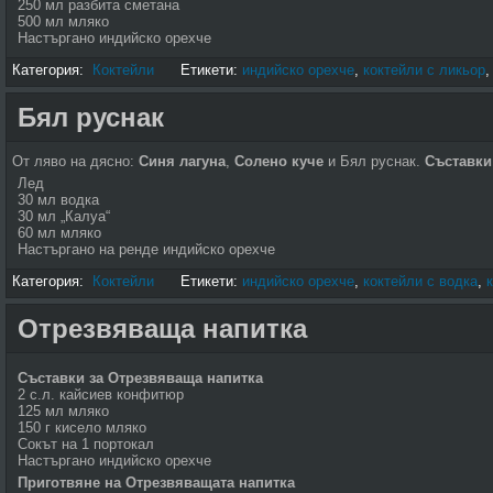
250 мл разбита сметана
500 мл мляко
Настъргано индийско орехче
Категория:
Коктейли
Етикети:
индийско орехче
,
коктейли с ликьор
Бял руснак
От ляво на дясно:
Синя лагуна
,
Солено куче
и Бял руснак.
Съставки
Лед
30 мл водка
30 мл „Калуа“
60 мл мляко
Настъргано на ренде индийско орехче
Категория:
Коктейли
Етикети:
индийско орехче
,
коктейли с водка
,
Отрезвяваща напитка
Съставки за Отрезвяваща напитка
2 с.л. кайсиев конфитюр
125 мл мляко
150 г кисело мляко
Сокът на 1 портокал
Настъргано индийско орехче
Приготвяне на Отрезвяващата напитка