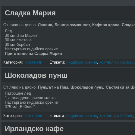
Сладка Мария
От ляво на дясно:
Лавина, Ленива замаяност,
Кафява крава, Сладк
Лед
30 мл „Тиа Мария”
30 мл сметана
30 мл бърбън
Настъргано индийско орехче
Приготвяне на Сладка Мария
Категория:
Коктейли
Етикети:
индийско орехче
,
коктейли с бърбън
Шоколадов пунш
От ляво на дясно:
Пуншът на Пим, Шоколадов пунш
Съставки за 
Натрошен лед
1 л охладено прясно мляко
Настъргано индийско орехче
375 мл „Бейлис”
Категория:
Коктейли
Етикети:
индийско орехче
,
коктейли с бейлис
Ирландско кафе