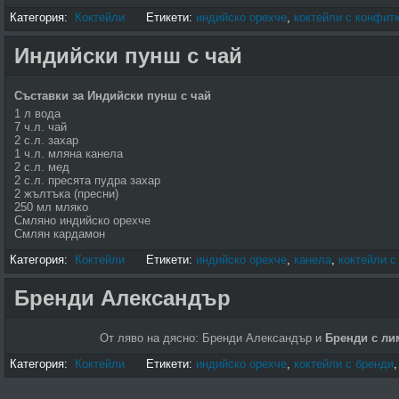
Категория:
Коктейли
Етикети:
индийско орехче
,
коктейли с конфит
Индийски пунш с чай
Съставки за Индийски пунш с чай
1 л вода
7 ч.л. чай
2 с.л. захар
1 ч.л. мляна канела
2 с.л. мед
2 с.л. пресята пудра захар
2 жълтъка (пресни)
250 мл мляко
Смляно индийско орехче
Смлян кардамон
Категория:
Коктейли
Етикети:
индийско орехче
,
канела
,
коктейли с
Бренди Александър
От ляво на дясно: Бренди Александър и
Бренди с ли
Категория:
Коктейли
Етикети:
индийско орехче
,
коктейли с бренди