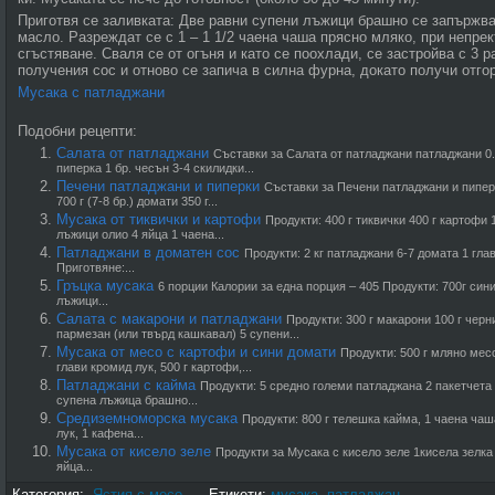
Приготвя се заливката: Две равни супени лъжици брашно се запържв
масло. Разреждат се с 1 – 1 1/2 чаена чаша прясно мляко, при непре
сгъстяване. Сваля се от огъня и като се поохлади, се застройва с 3 р
получе­ния сос и отново се запича в силна фурна, до­като получи отго
Мусака с патладжани
Подобни рецепти:
Салата от патладжани
Съставки за Салата от патладжани патладжани 0.5
пиперка 1 бр. чесън 3-4 скилидки...
Печени патладжани и пиперки
Съставки за Печени патладжани и пиперк
700 г (7-8 бр.) домати 350 г...
Мусака от тиквички и картофи
Продукти: 400 г тиквички 400 г картофи
лъжици олио 4 яйца 1 чаена...
Патладжани в доматен сос
Продукти: 2 кг патладжани 6-7 домата 1 гла
Приготвяне:...
Гръцка мусака
6 порции Калории за една порция – 405 Продукти: 700г син
лъжици...
Салата с макарони и патладжани
Продукти: 300 г макарони 100 г чер
пармезан (или твърд кашкавал) 5 супени...
Мусака от месо с картофи и сини домати
Продукти: 500 г мляно месо,
глави кромид лук, 500 г картофи,...
Патладжани с кайма
Продукти: 5 средно голе­ми патладжана 2 пакетчета 
супена лъжица брашно...
Средиземноморска мусака
Продукти: 800 г телешка кайма, 1 чаена чаша
лук, 1 кафена...
Мусака от кисело зеле
Продукти за Мусака с кисело зеле 1кисела зелка
яйца...
Категория:
Ястия с месо
Етикети:
мусака
,
патладжан