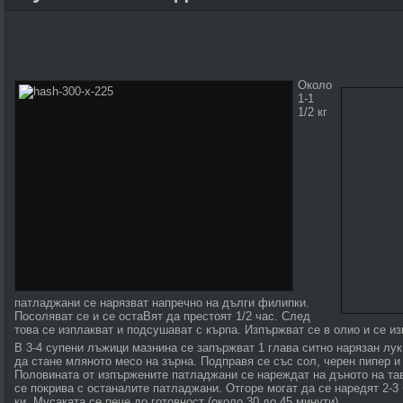
Около
1-1
1/2 кг
патладжани се нарязват напречно на дълги филипки.
Посоляват се и се остаВят да престоят 1/2 час. След
това се изплакват и подсушават с кърпа. Изпържват се в олио и се из
В 3-4 супени лъжици мазнина се запържват 1 глава ситно нарязан лук 
да стане мляното месо на зърна. Подправя се със сол, черен пипер и
Половината от изпържените патладжани се нареждат на дъното на та
се покрива с остана­лите патладжани. Отгоре могат да се на­редят 2-
ки. Мусаката се пече до готовност (около 30 до 45 минути).