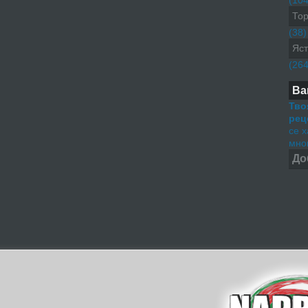
(104
Тор
(38)
Яст
(264
Ва
Тво
рец
се 
мног
До