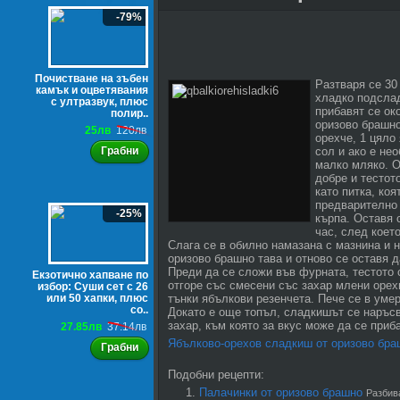
-79%
Почистване на зъбен
Разтваря се 30
камък и оцветявания
хладко подсла
с ултразвук, плюс
прибавят се ок
полир..
оризово брашно
25лв
120лв
орехче, 1 цяло
Грабни
сол и ако е не
малко мляко. 
добре и тестот
като питка, коя
предварително
-25%
кърпа. Оставя 
час, след което
Слага се в обилно намазана с мазнина и 
оризово брашно тава и отново се оставя д
Преди да се сложи във фурната, тестото 
Екзотично хапване по
отгоре със смесени със захар млени орех
избор: Суши сет с 26
или 50 хапки, плюс
тънки ябълкови резенчета. Пече се в уме
со..
Докато е още топъл, сладкишът се наръсв
захар, към която за вкус може да се приб
27.85лв
37.14лв
Ябълково-орехов сладкиш от оризово бра
Грабни
Подобни рецепти:
Палачинки от оризово брашно
Разбива