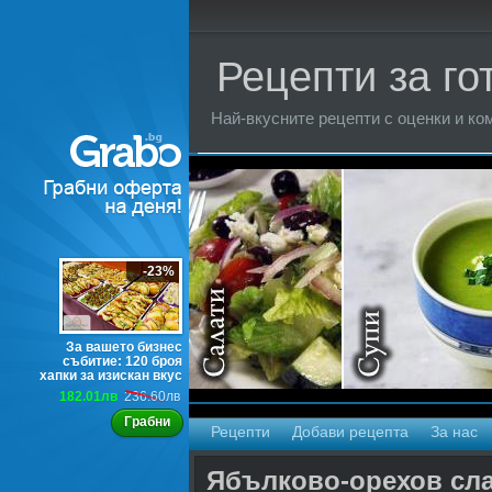
Рецепти за го
Най-вкусните рецепти с оценки и ком
Торти
-23%
За вашето бизнес
събитие: 120 броя
хапки за изискан вкус
182.01лв
236.60лв
Грабни
Рецепти
Добави рецепта
За нас
Ябълково-орехов сл