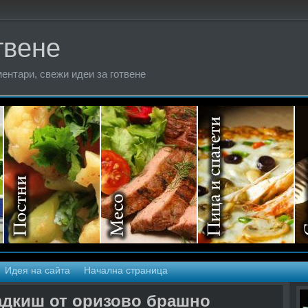
твене
ентари, свежи идеи за готвене
Идея на сайта
Начална страница
адкиш от оризово брашно