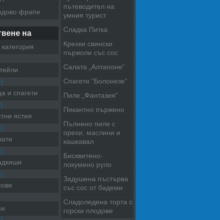
пътеводител на
одово фрапе
умния турист
Сладка Питка
твене на
Крехки свински
 категория
пържоли със сос
Салата „Алтапоне“
тейли
Спагети “Болонезе“
)
а и спагети
Пиле „Фантазия“
)
Пикантно пържено
тни ястия
Пълнено пиле с
)
орехи, маслини и
лати
кашкавал
)
Бисквитено-
адкиши
локумено руло
)
Задушена пъстърва
сове
със сос от бадеми
Сладоледена торта с
пи
горски плодове