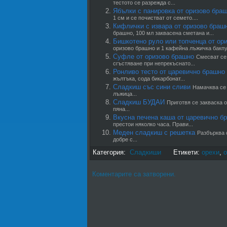
тестото се разрежда с...
Ябълки с панировка от оризово бра
1 см и се почистват от семето....
Кифлички с извара от оризово браш
брашно, 100 мл заквасена сметана и...
Бишкотено руло или топченца от ор
оризово брашно и 1 кафейна лъжичка бакпул
Суфле от оризово брашно
Смесват се 
сгъстяване при непрекъснато...
Ронливо тесто от царевично брашно
жълтъка, сода бикарбонат...
Сладкиш със сини сливи
Намачква се 
лъжица...
Сладкиш БУДАИ
Приготвя се закваска о
пяна...
Вкусна печена каша от царевично б
престои няколко часа. Прави...
Меден сладкиш с решетка
Разбърква с
добре с...
Категория:
Сладкиши
Етикети:
орехи
,
о
Коментарите са затворени.