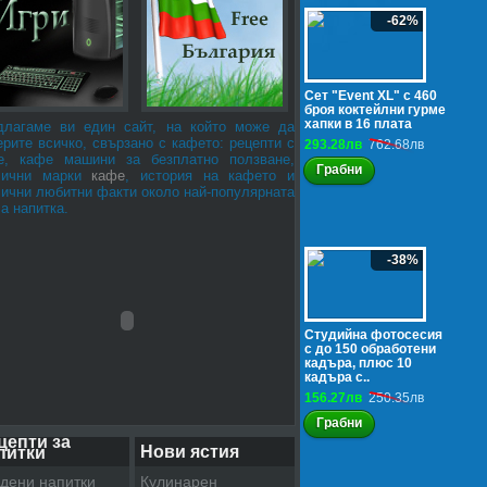
-62%
Сет "Event XL" с 460
броя коктейлни гурме
хапки в 16 плата
длагаме ви един сайт, на който може да
рите всичко, свързано с кафето: рецепти с
293.28лв
762.68лв
е, кафе машини за безплатно ползване,
Грабни
лични марки
кафе
, история на кафето и
лични любитни факти около най-популярната
а напитка.
-38%
Студийна фотосесия
с до 150 обработени
кадъра, плюс 10
кадъра с..
156.27лв
250.35лв
Грабни
цепти за
Нови ястия
питки
дени напитки
Кулинарен