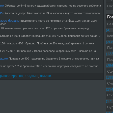
шно
Обелват се 4—5 големи здрави ябълки, нарязват се на резени с дебелина
Пл
но
Омесва се добре 1/4 кг масло и 1/4 кг извара, същото количество оризово
Го
изово брашно
Бишкотеното тесто се приготвя от 3 яйца, 100 г захар, 100 г
Без
вер....
1/2 л ванилиево прясно мляко със 120 г оризово брашно и се вари до
(4)
Кок
Стрива се 300 г царевично брашно със 150 г масло; прибавят се 60 г захар, 2
(308
150 г масло с 400 г брашно. Прибавя се 20 г мая, разбъркана с 1 супена
Пиц
т 20 г мая, 100 г брашно и малко подсладено прясно мляко. Разбива се на
(122
рашно
Попарва се 400 г царевично брашно с 1 л вряло мляко и се оставя да
Пос
(256
е на трохи 1/2 кг брашно с 200 г масло или маргарин, след което се смесва
Са
ризово брашно
,
сладкиш
,
ябълки
(199
Сл
(294
Со
(17)
Су