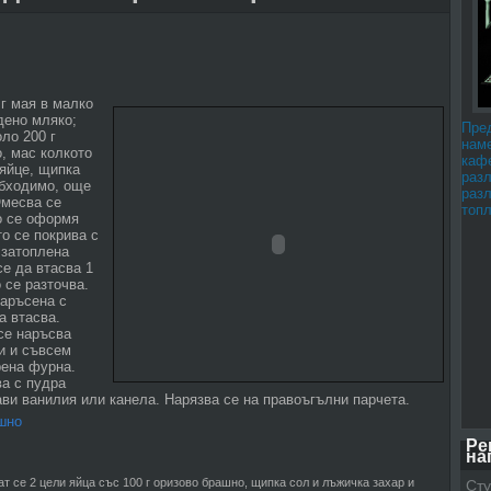
 г мая в малко
дено мляко;
Пре
оло 200 г
наме
, мас колкото
каф
 яйце, щипка
раз
обходимо, още
раз
Омесва се
топл
о се оформя
то се покрива с
 затоплена
се да втасва 1
 се разточва.
наръсена с
а втасва.
се наръсва
и и съвсем
рена фурна.
а с пудра
ави ванилия или канела. Нарязва се на правоъгълни парчета.
шно
Ре
на
т се 2 цели яйца със 100 г оризово брашно, щипка сол и лъжичка захар и
Сту