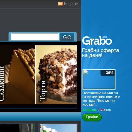
Рецепти
-36%
Поставяне на мигли
от естествен косъм с
метода "Косъм по
косъм"..
44.98лв
70.00лв
Грабни