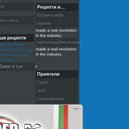
)
ти
Рецепти и…
Еспресо кафе
ия с месо
ctairlink
)
made a real revolution
in the industry.
ши рецепти
tophomeappliancerepair
ята любима
made a real revolution
епта
може пък да
in the industry.
хареса и на още
о хора :)
бави я тук
Приятели
Суши
ariz7
culinarvfestival
pazitel na tradiciite