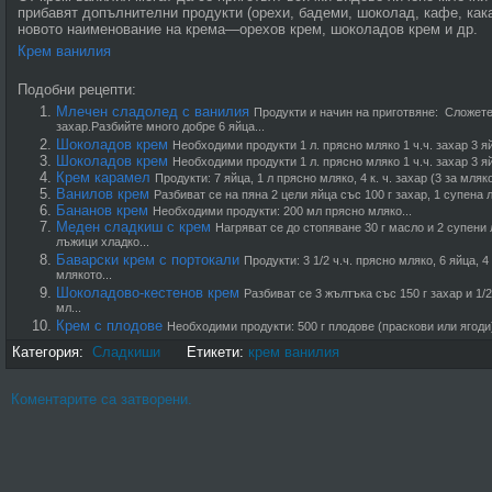
прибавят допълнителни продукти (орехи, бадеми, шоколад, кафе, кака
новото наименование на крема—орехов крем, шоколадов крем и др.
Крем ванилия
Подобни рецепти:
Млечен сладолед с ванилия
Продукти и начин на приготвяне: Сложете 
захар.Разбийте много добре 6 яйца...
Шоколадов крем
Необходими продукти 1 л. прясно мляко 1 ч.ч. захар 3 яйц
Шоколадов крем
Необходими продукти 1 л. прясно мляко 1 ч.ч. захар 3 яйц
Крем карамел
Продукти: 7 яйца, 1 л прясно мляко, 4 к. ч. захар (3 за мляк
Ванилов крем
Разбиват се на пяна 2 цели яйца със 100 г захар, 1 супена
Бананов крем
Необходими продукти: 200 мл прясно мляко...
Меден сладкиш с крем
Нагряват се до стопяване 30 г масло и 2 супени
лъжици хладко...
Баварски крем с портокали
Продукти: 3 1/2 ч.ч. прясно мляко, 6 яйца, 4 
млякото...
Шоколадово-кестенов крем
Разбиват се 3 жълтъка със 150 г захар и 1/
мл...
Крем с плодове
Необходими продукти: 500 г плодове (праскови или ягоди)
Категория:
Сладкиши
Етикети:
крем ванилия
Коментарите са затворени.