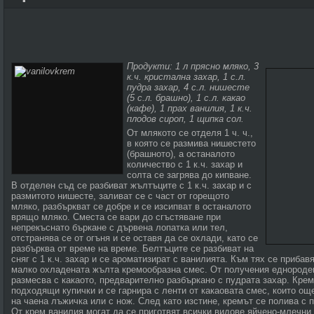
Продукти: 1 л прясно мляко, 3
к.ч. кристална захар, 1 с.л.
пудра захар, 4 с.л. нишесте
(5 с.л. брашно), 1 с.л. какао
(кафе), 1 прах ванилия, 1 к.ч.
плодов сироп, 1 щипка сол.
От млякото се отделя 1 ч. ч.,
в която се размива нишестето
(брашното), а останалото
количество с 1 к.ч. захар и
солта се загрява до кипване.
В отделен съд се разбиват жълтъците с 1 к.ч. захар и с
размитото нишесте, заливат се с част от горещото
мляко, разбъркват се добре и се изсипват в останалото
врящо мляко. Сместа се вари до сгъстяване при
непрекъснато бъркане с дървена лопатка или тел,
отстранява се от огъня и се оставя да се охлади, като се
разбърква от време на време. Белтъците се разбиват на
сняг с 1 к.ч. захар и се ароматизират с ванилията. Към тях се прибав
малко охладената жълта кремообразна смес. От получения еднороден 
размесва с какаото, предварително разбъркано с пудрата захар. Кре
подходящи купички и се гарнира с ленти от какаовата смес, които ощ
на чаена лъжичка или с нож. След като изстине, кремът се полива с 
От крем ванилия могат да се приготвят всички видове яйчено-млечни 