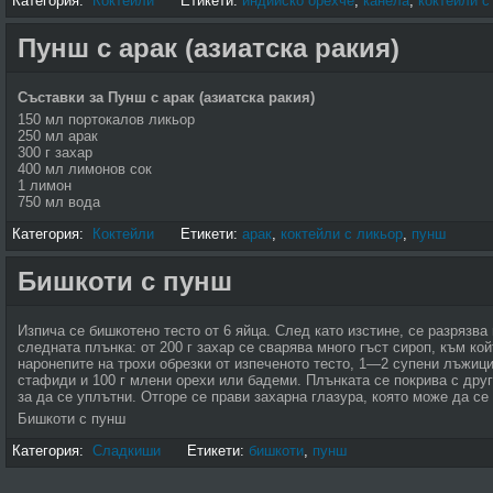
Категория:
Коктейли
Етикети:
индийско орехче
,
канела
,
коктейли с
Пунш с арак (азиатска ракия)
Съставки за Пунш с арак (азиатска ракия
)
150 мл портокалов ликьор
250 мл арак
300 г захар
400 мл лимонов сок
1 лимон
750 мл вода
Категория:
Коктейли
Етикети:
арак
,
коктейли с ликьор
,
пунш
Бишкоти с пунш
Изпича се бишкотено тесто от 6 яйца. След като изстине, се разрязва
следната плънка: от 200 г захар се сварява много гъст сироп, към ко
наронепите на трохи обрезки от изпеченото тесто, 1—2 супени лъжици
стафиди и 100 г млени орехи или бадеми. Плънката се покрива с друг
за да се уплътни. Отгоре се прави захарна глазура, която може да се
Бишкоти с пунш
Категория:
Сладкиши
Етикети:
бишкоти
,
пунш