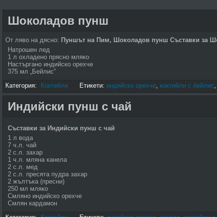
Шоколадов пунш
От ляво на дясно:
Пуншът на Пим, Шоколадов пунш
Съставки за 
Натрошен лед
1 л охладено прясно мляко
Настъргано индийско орехче
375 мл „Бейлис”
Категория:
Коктейли
Етикети:
индийско орехче
,
коктейли с бейлис
Индийски пунш с чай
Съставки за Индийски пунш с чай
1 л вода
7 ч.л. чай
2 с.л. захар
1 ч.л. мляна канела
2 с.л. мед
2 с.л. пресята пудра захар
2 жълтъка (пресни)
250 мл мляко
Смляно индийско орехче
Смлян кардамон