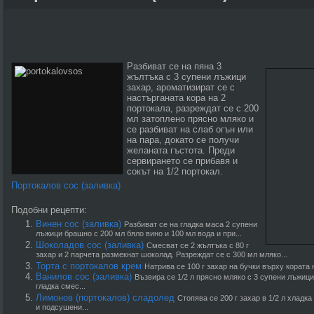
Разбиват се на пяна 3
жълтъка с 3 супени лъжици
захар, ароматизират се с
настърганата кора на 2
портокала, разреждат се с 200
мл затоплено прясно мляко и
се разбиват на слаб огън или
на пара, докато се получи
желаната гъстота. Преди
сервирането се прибавя и
сокът на 1/2 портокал.
Портокалов сос (заливка)
Подобни рецепти:
Винен сос (заливка)
Разбиват се на гладка маса 2 супени
лъжици брашно с 200 мл бяло вино и 100 мл вода и при...
Шоколадов сос (заливка)
Смесват се 2 жълтъка с 80 г
захар и 2 парчета размекнат шоколад. Разреждат се с 300 мл мляко...
Торта с портокалов крем
Натрива се 100 г захар на бучки върху кората н
Ванилов сос (заливка)
Възвира се 1/2 л прясно мляко с 3 супени лъжици
гладка смес...
Лимонов (портокалов) сладолед
Стопява се 200 г захар в 1/2 л хладка
и подсушени...