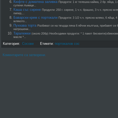
Кюфте с доматена заливка
Продукти: 1 кг телешка кайма, 2 бр. яйца, 1
супени лъжици...
Каша със сирене
Продукти: 250 г. сирене, 1 ч.ч. брашно, 3 ч.ч. прясно мл
пипер,...
Баварски крем с портокали
Продукти: 3 1/2 ч.ч. прясно мляко, 6 яйца, 4 
млякото...
Пухкава торта
Разбиват се на твърда пяна 6 яйчни жълтъка, прибавят се 
натрошени...
Таралежки
(около 20бр) Необходими продукти: * 1 пакет бисквити(обикновен
масло *...
Категория:
Сосове
Етикети:
портокалов сос
Коментарите са затворени.