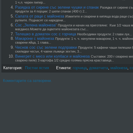
1 ч.л. черен пипер...
Разядка от сирене със зелени чушки и спанак
Разядка от сирене с
продукти за 4 порции: 2 шепи спанак (400 г) 2...
Салата от раци с майонеза
Измитите и сварени в кипя­ща вода раци със 
рупките. Подна­сят се наредени...
Сос „Зелена майонеза“
Продукти и начин на приготвяне: Към 1/2 чаша 
магданоз.Можете да оцветите майонезата със...
Телешко в доматен сос с горчица
Необходими продукти: 2 глави лук...
Макарони с майонеза
Продукти: 1 ч. ч. начупени макарони, 1 ч. ч. майо
сварени яйца, 1 глава...
Чеснов сос със зелени подправки
Продукти: 5 кафени чаши пилешки б
скилидки чесън, 4 чаени лъжици зехтин, 3...
Винегрет с месо или колбаси и майонеза
Съставки: 200 г сварено м
сварено пиле) 3 картофа 1/2 средно голяма прясна краставица...
Категория:
Постни ястия
Етикети:
горчица
,
доматчета
,
майонеза
,
с
Коментарите са затворени.