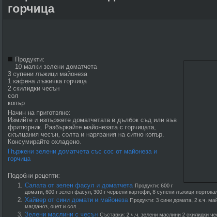
горчица
Продукти:
10 малки зелени доматчета
3 супени лъжици майонеза
1 кафена лъжичка горчица
2 скилидки чесън
сол
копър
Начин на приготвяне:
Измийте и изпържете доматчетата в дълбок съд или във
фритюрник. Разбъркайте майонезата с горчицата,
скълцания чесън, солта и нарязания на ситно копър.
Консумирайте охладено.
Пържени зелени доматчета със сос от майонеза и
горчица
Подобни рецепти:
Салата от зелен фасул и доматчета
Продукти: 600 г
домати, 600 г зелен фасул, 300 г червени картофи, 8 супени лъжици портокало
Хайвер от сини домати и майонеза
Продукти: 3 сини домата, 2 к.ч. май
магданоз, оцет и сол...
Зелени маслини с чесън
Съставки: 2 ч.ч. зелени маслини 2 скилидки че