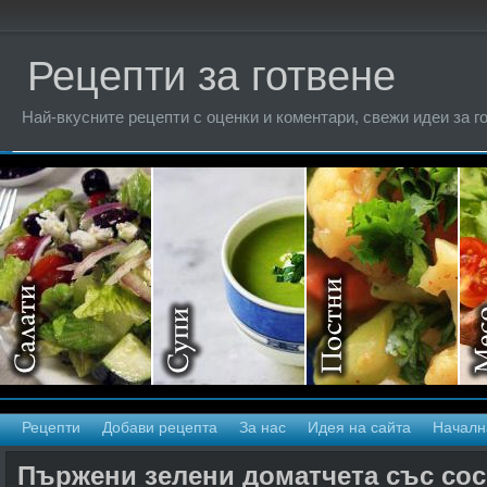
Рецепти за готвене
Най-вкусните рецепти с оценки и коментари, свежи идеи за г
Рецепти
Добави рецепта
За нас
Идея на сайта
Началн
Пържени зелени доматчета със сос