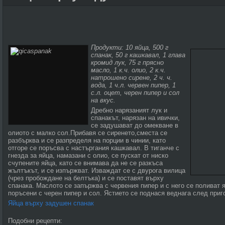
Продукти: 10 яйца, 500 г
спанак, 50 г кашкавал, 1 глава
кромид лук, 75 г прясно
масло, 1 к.ч. олио, 2 к.ч.
натрошено сирене, 2 ч. ч.
вода, 1 ч.л. червен пипер, 1
с.л. оцет, черен пипер и сол
на вкус.
Дребно нарязаният лук и
спанакът, нарязан на ивички,
се задушават до омекване в
олиото с малко сол.Прибавя се сиренето,сместа се
разбърква и се разпределя на порции в чинии, като
отгоре се поръсва с настъргания кашкавал. В тиганче с
гнезда за яйца, намазани с олио, се пускат от ниско
счупените яйца, като се внимава да не се разкъса
жълтъкът, и се изпържват. Изваждат се с двурога вилица
(чрез пробождане на белтъка) и се поставят върху
спанака. Маслото се запържва с червения пипер и с него се поливат 
поръсени с черен пипер и сол. Ястието се поднася веднага след приг
Яйца върху задушен спанак
Подобни рецепти: