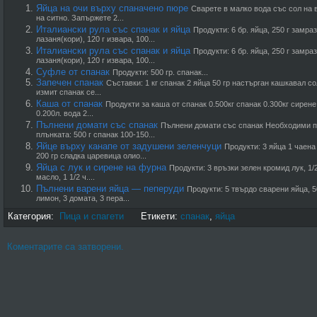
Яйца на очи върху спаначено пюре
Сварете в малко вода със сол на в
на ситно. Запържете 2...
Италиански рула със спанак и яйца
Продукти: 6 бр. яйца, 250 г замраз
лазаня(кори), 120 г извара, 100...
Италиански рула със спанак и яйца
Продукти: 6 бр. яйца, 250 г замраз
лазаня(кори), 120 г извара, 100...
Суфле от спанак
Продукти: 500 гр. спанак...
Запечен спанак
Съставки: 1 кг спанак 2 яйца 50 гр настърган кашкавал с
измит спанак се...
Каша от спанак
Продукти за каша от спанак 0.500кг спанак 0.300кг сирене
0.200л. вода 2...
Пълнени домати със спанак
Пълнени домати със спанак Необходими про
плънката: 500 г спанак 100-150...
Яйце върху канапе от задушени зеленчуци
Продукти: 3 яйца 1 чаена
200 гр сладка царевица олио...
Яйца с лук и сирене на фурна
Продукти: 3 връзки зелен кромид лук, 1/2
масло, 1 1/2 ч....
Пълнени варени яйца — пеперуди
Продукти: 5 твърдо сварени яйца, 50
лимон, 3 домата, 3 пера...
Категория:
Пица и спагети
Етикети:
спанак
,
яйца
Коментарите са затворени.