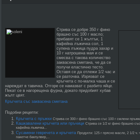
Стрива се добре 350 г фино
брашно със 100 г масло;
прибавят се 1 жълтък, 1
кафейна лъжичка сол, 1
супена лъжица пудра захар и
10 г натрошена мая и се
смесва с такова количество
заквасена сметана, че да се
получи еластично тесто.
Оставя се да отлежи 1/2 час и
се разточва. Изрязват се
кръгчета с по-малка чаша и се
нареждат в тавичка. Отгоре се намазват с разбито яйце.
Пекат се в нагорещена фурна, докато придобият хубав
жълт цвят.
Кръгчета със заквасена сметана
Подобни рецепти:
Кръгчета с пръжки
Стрива се 300 г фино брашно със 100 г смлени пръжки 
Кашкавалени кръгчета или пръчици
Стрива се 1/2 кг фино брашно със 
кафейна лъжичка...
Сусамени гевречета и кръгчета
Продукти: 125 г прясно масло, 2 1/2 ч. ч
пакетче бакпулвер,...