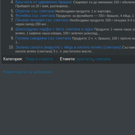
Кръгчета от царевично брашно
Сваряват се до омекване 150 г обелени
Прибавят се 20 г мая, разтворена...
Огретен със сметана
Необходими продукти: 1 кг картофи...
Фунийка със сметана
Продукти: за фунийките — 700 г брашно, 4 яйца, 1 ч. 
Печени печурки със сметана
Необходими продукти: 500 г печурки 3-4 ск
черен пипер 200 мл...
Шоколадово парфе с бита сметана и ядки
Продукти: 1 чаена чаша з
мляко, 1 кафена чаша извара, 100 г млечен шоколад,...
Голяма саварина със сметана
Продукти: 2 ч. ч. брашно, 100 г прясно ма
1...
Зелена салата (маруля) с яйца и кисело мляко (сметана)
Съставки
кисело мляко (сметана) 3 с. л. растително масло...
Категория:
Пица и спагети
Етикети:
кръгчета
,
сметана
Коментарите са затворени.