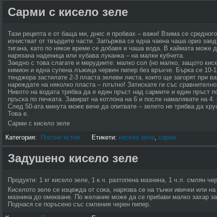
Сарми с кисело зеле
Тази рецепта е от баща ми, днес я пробвах – важи! Взима се средног
изчистват от твърдите части. Запържва се една чаена чаша ориз заед
тигана, като по някое време се добавя и чаша вода. В каймата може 
нарязана наденица или хубава луканка – на малки кубчета.
Заедно с това слагате и мерудиите: малко сол (но малко, защото кисе
кимион и една супена лъжица червен пипер без връхче. Бърка се 10-
тенджера застилате 2-3 пласта зелеви листа, които ще загорят при в
нареждате на няколко пласта – плътно! Затискате ги със сравнително
Нивото на водата трябва да е един пръст над сармите и един пръст п
пръска по печката. Завират на котлона на 6 и после намалявате на 4.
След 50-ата минута може вече да опитвате – зелето не трябва да хрус
Това е.
Сарми с кисело зеле
Категория:
Постни ястия
Етикети:
кисело зеле
,
сарми
Задушено кисело зеле
Продукти: 1 кг кисело зеле, 1 к.ч. разтопена мазнина, 1 ч.л. смлян че
Киселото зеле се изцежда от сока, нарязва се на тънки ивички или на
мазнина до омекване. По желание може да се прибави малко захар за
Поднася се поръсено със смления черен пипер.