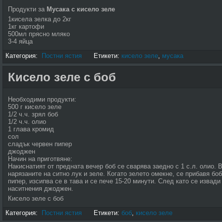
Продукти за
Мусака с кисело зеле
1кисела зелка до 2кг
1кг картофи
500мл прясно мляко
3-4 яйца
Категория:
Постни ястия
Етикети:
кисело зеле
,
мусака
Кисело зеле с боб
Необходими продукти:
500 г кисело зеле
1/2 ч.ч. зрял боб
1/2 ч.ч. олио
1 глава кромид
сол
сладък червен пипер
джоджен
Начин на приготвяне:
Накиснатият от предната вечер боб се сварява заедно с 1 с.л. олио.
нарязаните на ситно лук и зеле. Когато зелето омекне, се прибавя бо
пипер, изсипва се в тава и се пече 15-20 минути. След като се извади
наситнения джоджен.
Кисело зеле с боб
Категория:
Постни ястия
Етикети:
боб
,
кисело зеле