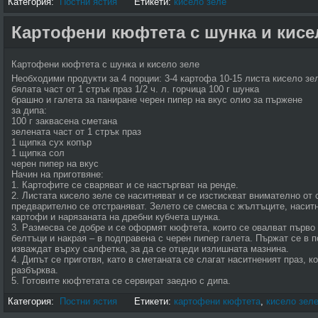
Категория:
Постни ястия
Етикети:
кисело зеле
Картофени кюфтета с шунка и кисе
Картофени кюфтета с шунка и кисело зеле
Необходими продукти за 4 порции: 3-4 картофа 10-15 листа кисело зе
бялата част от 1 стрък праз 1/2 ч. л. горчица 100 г шунка
брашно и галета за паниране черен пипер на вкус олио за пържене
за дипа:
100 г заквасена сметана
зелената част от 1 стрък праз
1 щипка сух копър
1 щипка сол
черен пипер на вкус
Начин на приготвяне:
1. Картофите се сваряват и се настъргват на ренде.
2. Листата кисело зеле се наситняват и се изстискват внимателно от 
предварително се отстраняват. Зелето се смесва с жълтъците, наситн
картофи и нарязаната на дребни кубчета шунка.
3. Размесва се добре и се оформят кюфтета, които се овалват първо 
белтъци и накрая – в подправена с черен пипер галета. Пържат се в п
изваждат върху салфетка, за да се отцеди излишната мазнина.
4. Дипът се приготвя, като в сметаната се слагат наситненият праз, к
разбърква.
5. Готовите кюфтетата се сервират заедно с дипа.
Категория:
Постни ястия
Етикети:
картофени кюфтета
,
кисело зел