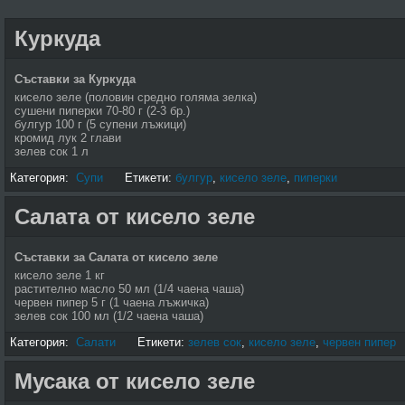
Куркуда
Съставки за Куркуда
кисело зеле (половин средно голяма зелка)
сушени пиперки 70-80 г (2-3 бр.)
булгур 100 г (5 супени лъжици)
кромид лук 2 глави
зелев сок 1 л
Категория:
Супи
Етикети:
булгур
,
кисело зеле
,
пиперки
Салата от кисело зеле
Съставки за Салата от кисело зеле
кисело зеле 1 кг
растително масло 50 мл (1/4 чаена чаша)
червен пипер 5 г (1 чаена лъжичка)
зелев сок 100 мл (1/2 чаена чаша)
Категория:
Салати
Етикети:
зелев сок
,
кисело зеле
,
червен пипер
Мусака от кисело зеле