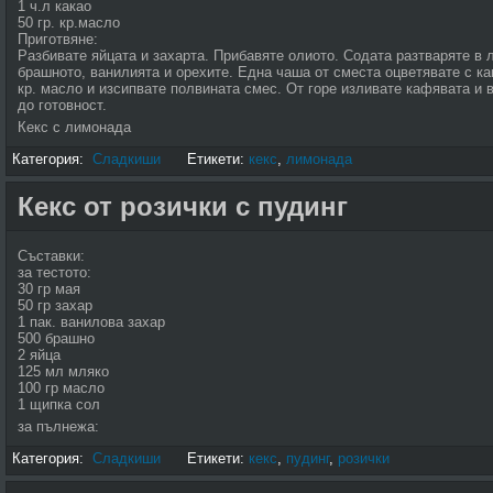
1 ч.л какао
50 гр. кр.масло
Приготвяне:
Разбивате яйцата и захарта. Прибавяте олиото. Содата разтваряте в 
брашното, ванилията и орехите. Една чаша от сместа оцветявате с к
кр. масло и изсипвате полвината смес. От горе изливате кафявата и в
до готовност.
Кекс с лимонада
Категория:
Сладкиши
Етикети:
кекс
,
лимонада
Кекс от розички с пудинг
Съставки:
за тестото:
30 гр мая
50 гр захар
1 пак. ванилова захар
500 брашно
2 яйца
125 мл мляко
100 гр масло
1 щипка сол
за пълнежа:
Категория:
Сладкиши
Етикети:
кекс
,
пудинг
,
розички