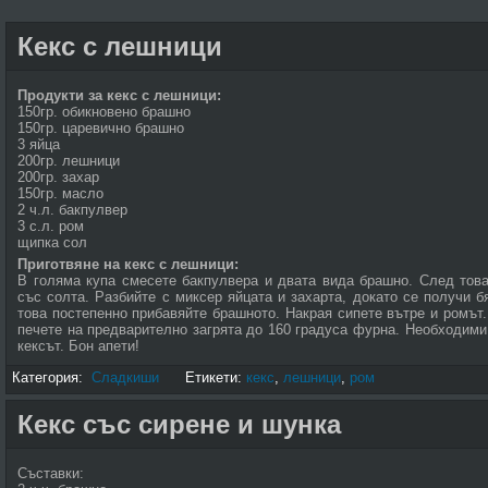
Кекс с лешници
Продукти за кекс с лешници:
150гр. обикновено брашно
150гр. царевично брашно
3 яйца
200гр. лешници
200гр. захар
150гр. масло
2 ч.л. бакпулвер
3 с.л. ром
щипка сол
Приготвяне на кекс с лешници:
В голяма купа смесете бакпулвера и двата вида брашно. След тов
със солта. Разбийте с миксер яйцата и захарта, докато се получи 
това постепенно прибавяйте брашното. Накрая сипете вътре и ромът
печете на предварително загрята до 160 градуса фурна. Необходими 
кексът. Бон апети!
Категория:
Сладкиши
Етикети:
кекс
,
лешници
,
ром
Кекс със сирене и шунка
Съставки: