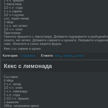
2 ч.ч. брашно
1 бакпулвер
1/2 ч.л. сода
1 ч.ч.сирене
1/2 ч.ч.щунка
сол, черен пипер
2 яйца
1 ч.ч. кис.мляко
1/2 ч.ч. олио
Приготвяне:
Смесете брашното с бакпулвера. Добавете подправките и разбъркайте.
олиото, кис.мляко. Добавете сиренето и шунката. Направете кладенче
смес. Изпечете в силно загрята фурна.
Кекс със сирене и шунка
Категория:
Сладкиши
Етикети:
кекс
,
сирене
,
шунка
Кекс с лимонада
Съставки:
4 яйца
2 ч.ч. захар
1/2 ч.ч. олио
1 ч.ч. лимонада
1 ч.л. сода
2 1/2 ч.ч. брашно
1 ванилия
100гр. натрошени орехи