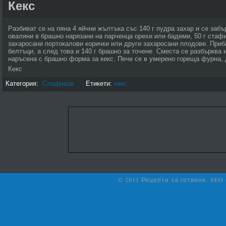
Кекс
Разбиват се на пяна 4 яйчни жълтъка със 140 г пудра захар и се забъ
оваляни в брашно нарязани на парченца орехи или бадеми, 50 г стафи
захаросани портокалови корички или други захаросани плодове. Приб
белтъци, а след това и 140 г брашно за точене. Сместа се разбърква 
наръсена с брашно форма за кекс. Пече се в умерено гореща фурна, 
Кекс
Категория:
Сладкиши
Етикети:
кекс
© 2011 Рецепти за готвене. SEO