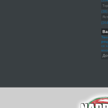
(104
Тор
(38)
Яст
(264
Ва
Тво
рец
се 
мног
До