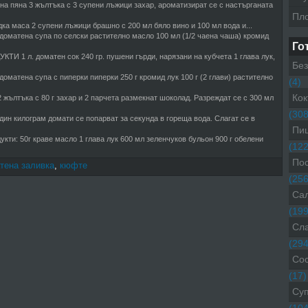
 на пяна 3 жълтъка с 3 супени лъжици захар, ароматизират се с настърганата
Пл
дка маса 2 супени лъжици брашно с 200 мл бяло вино и 100 мл вода и...
 доматена супа по селски растително масло 100 мл (1/2 чаена чаша) кромид
Го
КТИ 1 л. доматен сок 240 гр. пушени гърди, нарязани на кубчета 1 глава лук,
Без
доматена супа с пиперки пиперки 250 г кромид лук 100 г (2 глави) растително
(4)
Кок
 жълтъка с 80 г захар и 2 парчета размекнат шоколад. Разреждат се с 300 мл
(308
дин килограм домати се попар­ват за секунда в гореща во­да. Слагат се в
Пиц
укти: 50г краве масло 1 глава лук 600 мл зеленчуков бульон 900 г обелени
(122
Пос
тена заливка
,
кюфте
(256
Са
(199
Сл
(294
Со
(17)
Су