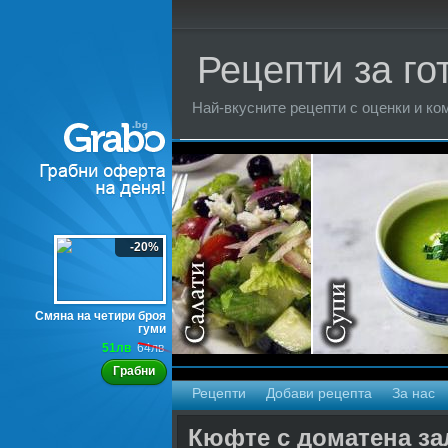
Рецепти за го
Най-вкусните рецепти с оценки и ком
Торти
-20%
Смяна на четири броя
гуми
51лв
64лв
Грабни
Рецепти
Добави рецепта
За нас
Кюфте с доматена за