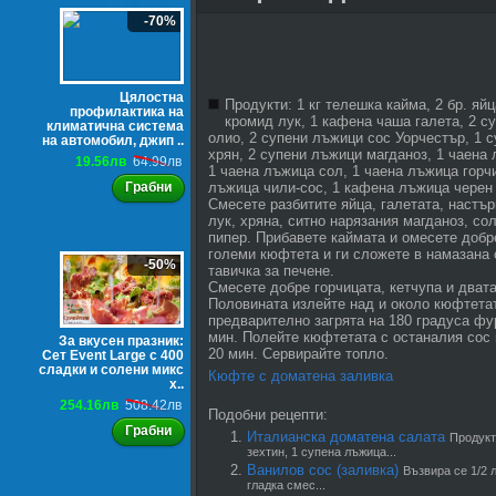
-70%
Цялостна
Продукти: 1 кг телешка кайма, 2 бр. яйц
профилактика на
кромид лук, 1 кафена чаша галета, 2 с
климатична система
олио, 2 супени лъжици сос Уорчестър, 1 
на автомобил, джип ..
хрян, 2 супени лъжици магданоз, 1 чаена 
19.56лв
64.99лв
1 чаена лъжица сол, 1 чаена лъжица горч
Грабни
лъжица чили-сос, 1 кафена лъжица черен
Смесете разбитите яйца, галетата, настър
лук, хряна, ситно нарязания магданоз, со
пипер. Прибавете каймата и омесете доб
големи кюфтета и ги сложете в намазана 
-50%
тавичка за печене.
Смесете добре горчицата, кетчупа и двата
Половината излейте над и около кюфтетат
предварително загрята на 180 градуса фу
мин. Полейте кюфтетата с останалия сос 
За вкусен празник:
20 мин. Сервирайте топло.
Сет Event Large с 400
сладки и солени микс
Кюфте с доматена заливка
х..
254.16лв
508.42лв
Подобни рецепти:
Грабни
Италианска доматена салата
Продукт
зехтин, 1 супена лъжица...
Ванилов сос (заливка)
Възвира се 1/2 
гладка смес...