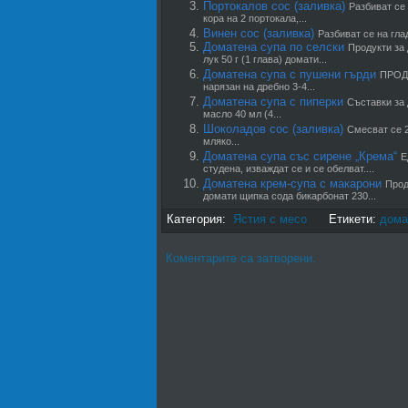
Портокалов сос (заливка)
Разбиват се
кора на 2 портокала,...
Винен сос (заливка)
Разбиват се на гла
Доматена супа по селски
Продукти за
лук 50 г (1 глава) домати...
Доматена супа с пушени гърди
ПРОДУ
нарязан на дребно 3-4...
Доматена супа с пиперки
Съставки за 
масло 40 мл (4...
Шоколадов сос (заливка)
Смесват се 2
мляко...
Доматена супа със сирене „Крема“
Е
студена, изваждат се и се обелват....
Доматена крем-супа с макарони
Прод
домати щипка сода бикарбонат 230...
Категория:
Ястия с месо
Етикети:
дома
Коментарите са затворени.