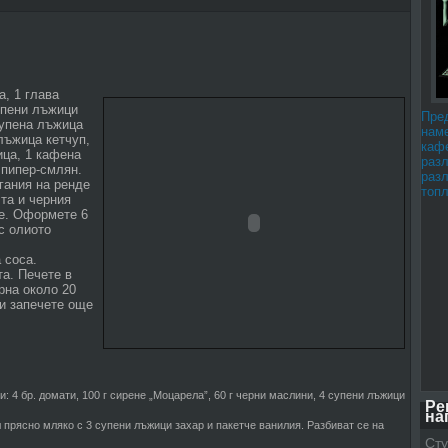
а, 1 глава
упени лъжици
Пре
супена лъжица
наме
лъжица кетчуп,
каф
ица, 1 кафена
раз
 пипер-смлян.
раз
гания на ренде
топл
лта и черния
ре. Оформете 6
с олиото
 соса.
а. Печете в
рна около 20
и запечете още
и: 4 бр. домати, 100 г сирене „Моцарела”, 60 г черни маслини, 4 супени лъжици
Ре
на
л прясно мляко с 3 супени лъжици захар и пакетче ванилия. Разбиват се на
Сту