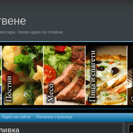
твене
ентари, свежи идеи за готвене
Идея на сайта
Начална страница
ливка