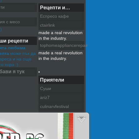
)
ти
Рецепти и…
Еспресо кафе
ия с месо
ctairlink
)
made a real revolution
in the industry.
ши рецепти
tophomeappliancerepair
ята любима
made a real revolution
епта
може пък да
in the industry.
хареса и на още
о хора :)
бави я тук
Приятели
Суши
ariz7
culinarvfestival
pazitel na tradiciite