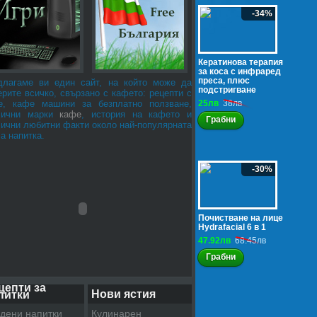
-34%
Кератинова терапия
за коса с инфраред
преса, плюс
длагаме ви един сайт, на който може да
подстригване
рите всичко, свързано с кафето: рецепти с
е, кафе машини за безплатно ползване,
25лв
38лв
лични марки
кафе
, история на кафето и
Грабни
лични любитни факти около най-популярната
а напитка.
-30%
Почистване на лице
Hydrafacial 6 в 1
47.92лв
68.45лв
Грабни
цепти за
Нови ястия
питки
дени напитки
Кулинарен