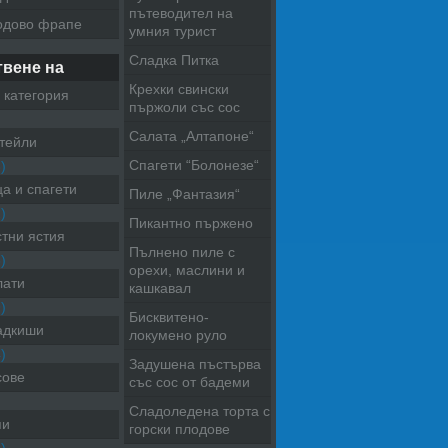
пътеводител на
одово фрапе
умния турист
Сладка Питка
твене на
Крехки свински
 категория
пържоли със сос
Салата „Алтапоне“
тейли
Спагети “Болонезе“
)
а и спагети
Пиле „Фантазия“
)
Пикантно пържено
тни ястия
Пълнено пиле с
)
орехи, маслини и
лати
кашкавал
)
Бисквитено-
адкиши
локумено руло
)
Задушена пъстърва
сове
със сос от бадеми
Сладоледена торта с
пи
горски плодове