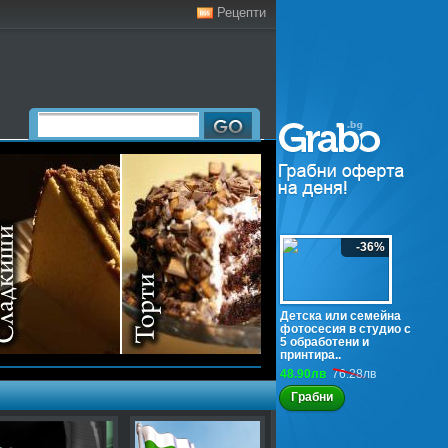
Рецепти
-36%
Детска или семейна
фотосесия в студио с
5 обработени и
принтира..
48.90лв
76.28лв
Грабни