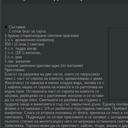
Съставки:
1 готов блат за торта
1 буркан стерилизирани обелени праскови
1 ч.ч. ароматичен конфитюр
350 г (2 опак.) сметана
4 с.л. пудра захар
1 с.л. (18 г) желатин,
2 с.л. ром
1 пак. ванилия
счукани запечени орехови ядки (по желание)
Приготвяне:
Блатът се разрязва на две части, които се напръскват
леко с част от сиропа на компота, ароматизиран с рома.
Желатинът се накисва в малко хладка вода, залива се с
1 кафена чашка от сиропа на компота и се разтопява на
водна баня. Останалата част от сиропа на компота се
загрява, разбърква се с разтопения желатин и се оставя
да се охлади леко. Сметаната се разбива на студено с
пудрата захар и ванилията в съд със закръглено дъно. Едната полови
форма и се намазва с 1/4 от разбитата подсладена сметана. Прибавя 
конфитюр. Слага се втората половина от блата, притиска се леко и с
сметаната. Подреждат се отгоре прасковите и се заливат с охладен
пълното стягане на желето върху него се шприцова останалата смета
Забележка. Тортата може да се приготви с кайсии, ягоди, вишни и др