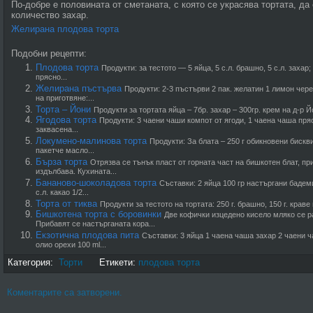
По-добре е половината от сметаната, с която се украсява тортата, да
количество захар.
Желирана плодова торта
Подобни рецепти:
Плодова торта
Продукти: за тестото — 5 яйца, 5 с.л. брашно, 5 с.л. захар
прясно...
Желирана пъстърва
Продукти: 2-3 пъстърви 2 пак. желатин 1 лимон чере
на приготвяне:...
Торта – Йони
Продукти за тортата яйца – 7бр. захар – 300гр. крем на д-р 
Ягодова торта
Продукти: 3 чаени чаши компот от ягоди, 1 чаена чаша пряс
заквасена...
Локумено-малинова торта
Продукти: За блата – 250 г обикновени бискв
пакетче масло...
Бърза торта
Отрязва се тънък пласт от горната част на бишкотен блат, пр
издълбава. Кухината...
Бананово-шоколадова торта
Съставки: 2 яйца 100 гр настъргани бадем
с.л. какао 1/2...
Торта от тиква
Продукти за тестото на тортата: 250 г. брашно, 150 г. краве
Бишкотена торта с боровинки
Две кофички изцедено ки­село мляко се ра
Прибавят се настърганата кора...
Екзотична плодова пита
Съставки: 3 яйца 1 чаена чаша захар 2 чаени
олио орехи 100 ml...
Категория:
Торти
Етикети:
плодова торта
Коментарите са затворени.