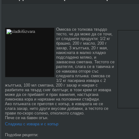
Омесва се толкова твърдо
тесто, че да може да се точи,
от следните продукти: 1/2 кг
брашно, 200 г масло, 200 г
захар, 3 жълтъка, 20 г мая,
накисната в малко хладко
подсладено мляко, и
заквасена сметана. Тестото се
разтегля, слага се в тавичка и
се намазва отгоре със
следната плънка: смесва се
1/2 кг пасирана извара с 2
жълтъка, 100 мл сметана, 200 г захар и накрая с
разбитите на твърд сняг белтъци; в този крем от извара
може да се прибавят и прах ванилия, настъргана
лимонова кора и нарязани на половинки стафиди.
Ако плънката се приготвя с копър, в изварата не се
слага захар, нито други вкусови добавки, а тестото се
прави по-скоро солено, отколкото сладко.
Пече се на бавен огън.
Сладкиш с извара и с копър
Подобни рецепти: