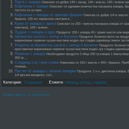
Торта с извара
Омесват се добре 140 г захар, 140 г масло, 140 г млени ор
Кифлички с извара
Омесват се еднакви количества пасирана извара, бр
тестото се оставя...
Кифлички с извара от оризово брашно
Омесва се добре 1/4 кг масло 
брашно, 100 мл заквасена сметана и...
Крем от извара с орехи
Смесват се 250 г прясна пасирана извара от кр
сметана), 100 г млени...
Пудинг с извара и ориз
Продукти: 200 г извара 40 г краве масло или марг
Ароматна салата с копър и босилек
Продукти: Количеството на проду
мариновани червени чушки маслини воден лук сладка царевица лимон зехтин
Рецепта за Ароматна салата с копър и босилек
Продукти: Количеств
краставички мариновани червени чушки маслини воден лук сладка царевица 
Понички с извара
Необходими продукти 2 яйца 200 гр.извара 1 бакпулвер 
350 гр....
Сладкиш със сини сливи
Намачква се 150 г масло с 400 г брашно. Приб
лъжица...
Пастет от извара с печени пиперки
Продукти: 1 ч.ч. диетична извара, 5
1/4 връзка магданоз, сол...
Категория:
Сладкиши
Етикети:
извара
,
копър
,
сладкиш
Коментарите са затворени.