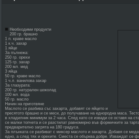
Необходими продукти
200 гр. брашно
1 п. краве масло
1 к.ч. захар
1 яйце
За пълнежа:
250 гр. орехи
125 гр. захар
200 мл. мед
3 яйца
50 гр. краве масло
1 ч.л. ванилова захар
За глазурата:
200 гр. натурален шоколад
100 мл. вода
50 гр. масло
Начин на приготвяне
Маслото се разбива със захарта, добавят се яйцето и
пресятото брашно и се меси, до получаване на еднородна маса. Тест
в хладилник минимум за 2 часа. След като се извади се оставя на с
се малки топчета и се разстилат равномерно във формичките за тарт
предварително загрята на 180 градуса.
За плънката се разбиват с миксер маслото и захарта. Добавя се меда
едно, а след тях и орехите. Сместа се обърква добре. Изваждат се ф