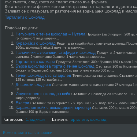
със сместа, след което се слагат отново във фурната.
Когато са готови формичките се отстраняват от тарталетите докато с
Заливат се с глазурата от разтопения на водна баня шоколад и масло
Тарталети с шоколад
Подобни рецепти:
Негърчета с течен шоколад – Нутела
Продукти (за 6 порции): 200 гр.
гр. брашно 3 яйца шарени...
Курабийки с шоколад
Рецепта за курабиийки с парченца шоколад Продукт
100гр. шоколад 5 яйца 2 пакетчета амоняк...
Палачинки с лешници, стафиди и шоколад
Продукти: 2 чаени чаши 
сметана, 2 чаени чаши брашно, 1 чаена чаша газирана...
Тарталети с калмари
Продукти: За тестото: 300 г брашно 150 г масло 1 я
Бърза шоколадова торта с течен шоколад
Съставки: 200 гр бисквити
бисквити (бадемови), смлени 150 гр разтопено масло 300 мл...
Течен шоколад със сладолед
Течен шоколад със сладолед Съставки з
125 мл вода 125 мл разбита...
Дяволски сладкиш
Съставки: масло, меко за намазняване 75 мл вода 1 с
гр...
Изкусителен шоколадов кейк
Съставки: 2 шоколада 200 гр масло 1 ч.ч. 
кафе (еспресо)...
Еклери
Съставки: За еклерите: 1 ч.ч. брашно 1 ч.ч. вода 1/2 ч.ч. олио щипка
Карамелен кейк с шоколадови парченца
Съставки: 200 гр масло 200 
брашно 100 гр бадеми, наситнени...
Категория:
Сладкиши
Етикети:
тарталети
,
шоколад
Коментарите са затворени.