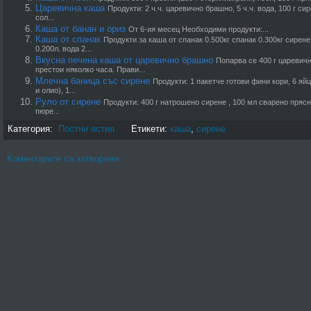
Царевична каша
Продукти: 2 ч.ч. царевично брашно, 5 ч.ч. вода, 100 г си
сол...
Каша от банан и ориз
От 6-ия месец Необходими продукти:...
Каша от спанак
Продукти за каша от спанак 0.500кг спанак 0.300кг сирене
0.200л. вода 2...
Вкусна печена каша от царевично брашно
Попарва се 400 г царевичн
престои няколко часа. Прави...
Млечна баница със сирене
Продукти: 1 пакетче готови фини кори, 6 яйц
и олио), 1...
Руло от сирене
Продукти: 400 г натрошено сирене , 100 мл сварено прясн
пюре...
Категория:
Постни ястия
Етикети:
каша
,
сирене
Коментарите са затворени.