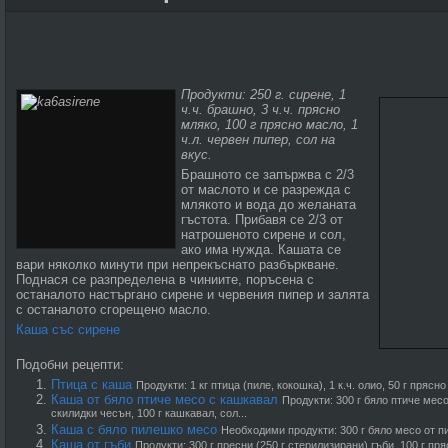
Продукти: 250 г. сирене, 1
ч.ч. брашно, 3 ч.ч. прясно
мляко, 100 г прясно масло, 1
ч.л. червен пипер, сол на
вкус.
Брашното се запържва с 2/3
от маслото и се разрежда с
млякото и вода до желаната
гъстота. Прибавя се 2/3 от
натрошеното сирене и сол,
ако има нужда. Кашата се
вари няколко минути при непрекъснато разбъркване.
Поднася се разпределена в чиниите, поръсена с
останалото настъргано сирене и червения пипер и залята
с останалото сгорещено масло.
Каша със сирене
Подобни рецепти:
Птица с каша
Продукти: 1 кг птица (пиле, кокошка), 1 к.ч. олио, 50 г прясно 
Каша от бяло птиче месо с кашкавал
Продукти: 300 г бяло птиче месо
скилидки чесън, 100 г кашкавал, сол...
Каша с бяло пилешко месо
Необходими продукти: 300 г бяло месо от пи
Каша от гъби
Продукти: 300 г пресни (250 г стерилизирани) гъби, 100 г пря