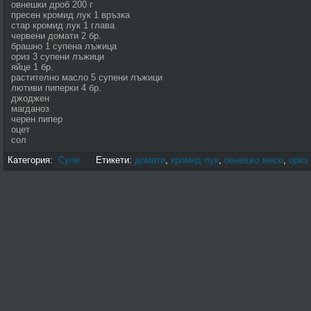
овнешки дроб 200 г
пресен кромид лук 1 връзка
стар кромид лук 1 глава
червени домати 2 бр.
брашно 1 супена лъжица
ориз 3 супени лъжици
яйце 1 бр.
растително масло 5 супени лъжици
лютиви пиперки 4 бр.
джоджен
магданоз
черен пипер
оцет
сол
Категория:
Супи
Етикети:
домати
,
кромид лук
,
овнешко месо
,
ориз