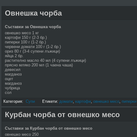
Овнешка чорба
Съставки за Овнешка чорба
овнешко месо 1 кг
картофи 150 г (2-3 бр.)
пиперки 100 г (1-2 бр.)
червени домати 100 г (1-2 бр.)
ориз 80 г (3-4 супени лъжици)
яйца 2 бр.
растително масло 40 мл (4 супени лъжици)
прясно мляко 200 мл (1 чаена чаша)
девесил
магданоз
оцет
магданоз
чубрица
сол
Категория:
Супи
Етикети:
домати
,
картофи
,
овнешко месо
,
пиперки
Курбан чорба от овнешко месо
Съставки за Курбан чорба от овнешко месо
овнешко месо 250