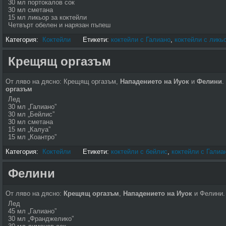
30 мл портокалов сок
30 мл сметана
15 мл ликьор за коктейли
Четвърт обелен и нарязан пъпеш
Категория:
Коктейли
Етикети:
коктейли с Галиано
,
коктейли с ликь
Крещящ оргазъм
От ляво на дясно: Крещящ оргазъм,
Нападението на Иуок
и
Фелини
.
оргазъм
Лед
30 мл „Галиано”
30 мл „Бейлис”
30 мл сметана
15 мл „Калуа”
15 мл „Коантро”
Категория:
Коктейли
Етикети:
коктейли с бейлис
,
коктейли с Галиа
Фелини
От ляво на дясно:
Крещящ оргазъм
,
Нападението на Иуок
и Фелини
Лед
45 мл „Галиано”
30 мл „Франджелико”