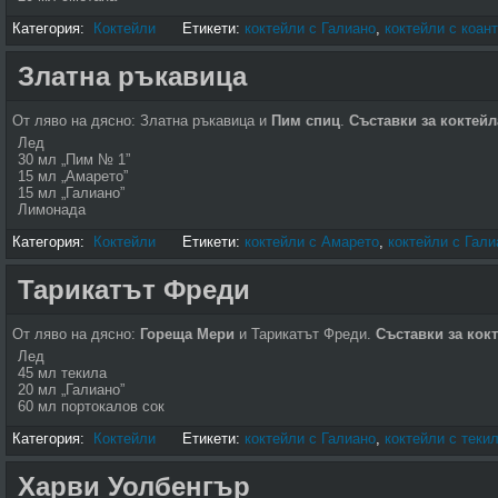
Категория:
Коктейли
Етикети:
коктейли с Галиано
,
коктейли с коан
Златна ръкавица
От ляво на дясно: Златна ръкавица и
Пим спиц
.
Съставки за коктей
Лед
30 мл „Пим № 1”
15 мл „Амарето”
15 мл „Галиано”
Лимонада
Категория:
Коктейли
Етикети:
коктейли с Амарето
,
коктейли с Гали
Тарикатът Фреди
От ляво на дясно:
Гореща Мери
и Тарикатът Фреди.
Съставки за кок
Лед
45 мл текила
20 мл „Галиано”
60 мл портокалов сок
Категория:
Коктейли
Етикети:
коктейли с Галиано
,
коктейли с теки
Харви Уолбенгър