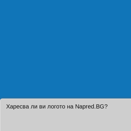
Харесва ли ви логото на Napred.BG?