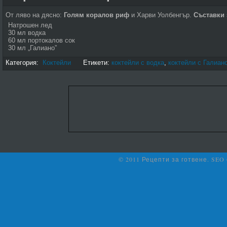
От ляво на дясно:
Голям коралов риф
и Харви Уолбенгър.
Съставки 
Натрошен лед
30 мл водка
60 мл портокалов сок
30 мл „Галиано”
Категория:
Коктейли
Етикети:
коктейли с водка
,
коктейли с Галиан
© 2011 Рецепти за готвене. SEO