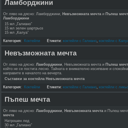
Ламборджини
От ляво на дясно: Ламборджини,
Невъзможната мечта
и
Пъпеш мечт
Ламборджини
15 мл „Галиано”
15 мл зелен шартрьоз
15 мл „Калуа”
Категория:
Коктейли
Етикети:
коктейли с Галиано
,
коктейли с Калу
Невъзможната мечта
От ляво на дясно:
Ламборджини
, Невъзможната мечта и
Пъпеш мечт
който не се постига лесно. Тайната е внимателно изсипване и спокойна
направите в началото на вечерта.
Съставки за коктейла Невъзможната мечта
Категория:
Коктейли
Етикети:
коктейли с Галиано
,
коктейли с ликь
Пъпеш мечта
От ляво на дясно:
Ламборджини
,
Невъзможната мечта
и Пъпеш меч
мечта
Натрошен лед
30 мл „Галиано”