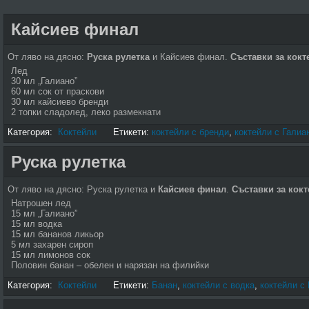
Кайсиев финал
От ляво на дясно:
Руска рулетка
и Кайсиев финал.
Съставки за кок
Лед
30 мл „Галиано”
60 мл сок от праскови
30 мл кайсиево бренди
2 топки сладолед, леко размекнати
Категория:
Коктейли
Етикети:
коктейли с бренди
,
коктейли с Галиа
Руска рулетка
От ляво на дясно: Руска рулетка и
Кайсиев финал
.
Съставки за кокт
Натрошен лед
15 мл „Галиано”
15 мл водка
15 мл бананов ликьор
5 мл захарен сироп
15 мл лимонов сок
Половин банан – обелен и нарязан на филийки
Категория:
Коктейли
Етикети:
Банан
,
коктейли с водка
,
коктейли с