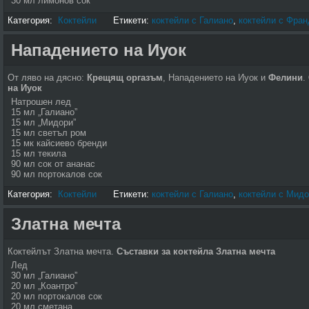
30 мл лимонов сок
Категория:
Коктейли
Етикети:
коктейли с Галиано
,
коктейли с Фра
Нападението на Иуок
От ляво на дясно:
Крещящ оргазъм
, Нападението на Иуок и
Фелини
.
на Иуок
Натрошен лед
15 мл „Галиано”
15 мл „Мидори”
15 мл светъл ром
15 мк кайсиево бренди
15 мл текила
90 мл сок от ананас
90 мл портокалов сок
Категория:
Коктейли
Етикети:
коктейли с Галиано
,
коктейли с Мид
Златна мечта
Коктейлът Златна мечта.
Съставки за коктейла Златна мечта
Лед
30 мл „Галиано”
20 мл „Коантро”
20 мл портокалов сок
20 мл сметана