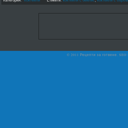
Категория:
Коктейли
Етикети:
коктейли с бейлис
,
коктейли с бърбъ
© 2011 Рецепти за готвене. SEO