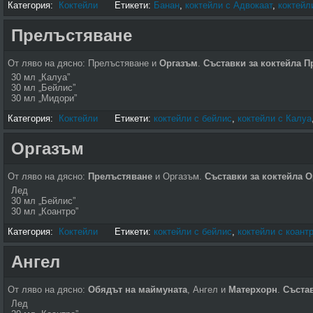
Категория:
Коктейли
Етикети:
Банан
,
коктейли с Адвокаат
,
коктейл
Прелъстяване
От ляво на дясно: Прелъстяване и
Оргазъм
.
Съставки за коктейла 
30 мл „Калуа”
30 мл „Бейлис”
30 мл „Мидори”
Категория:
Коктейли
Етикети:
коктейли с бейлис
,
коктейли с Калуа
Оргазъм
От ляво на дясно:
Прелъстяване
и Оргазъм.
Съставки за коктейла 
Лед
30 мл „Бейлис”
30 мл „Коантро”
Категория:
Коктейли
Етикети:
коктейли с бейлис
,
коктейли с коант
Ангел
От ляво на дясно:
Обядът на маймуната
, Ангел и
Матерхорн
.
Състав
Лед