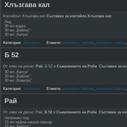
Хлъзгава кал
Коктейлът Хлъзгава кал
Съставки за коктейла Хлъзгава кал
Лед
30 мл водка
30 мл „Бейлис”
30 мл „Калуа”
Категория:
Коктейли
Етикети:
коктейли с бейлис
,
коктейли с водка
Б 52
От ляво на дясно:
Рай
, Б 52 и
Съжалението на Роби
.
Съставки за ко
30 мл „Калуа”
30 мл „Бейлис”
30 мл „Коантро”
Категория:
Коктейли
Етикети:
коктейли с бейлис
,
коктейли с Калуа
Рай
От ляво на дясно: Рай,
Б 52
и
Съжалението на Роби
.
Съставки за ко
Натрошен лед
15 мл кафяв какаов ликьор
15 мл „Бейлис”