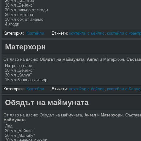
20 мл „Коантро”
30 мл „Бейлис”
20 мл ликьор от ягоди
30 мл сметана
30 мл сок от ананас
4 ягоди
Категория:
Коктейли
Етикети:
коктейли с бейлис
,
коктейли с коант
Матерхорн
От ляво на дясно:
Обядът на маймуната
,
Ангел
и Матерхорн.
Състав
Натрошен лед
30 мл „Бейлис”
30 мл „Калуа”
15 мл бананов ликьор
Категория:
Коктейли
Етикети:
коктейли с бейлис
,
коктейли с Калуа
Обядът на маймуната
От ляво на дясно: Обядът на маймуната,
Ангел
и
Матерхорн
.
Съставк
маймуната
Лед
30 мл „Бейлис”
30 мл „Малибу”
30 мл бананов ликьор