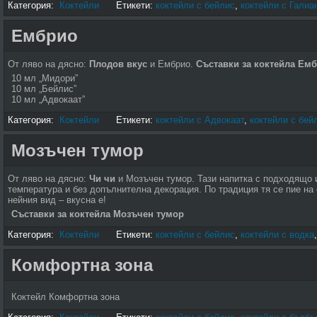
Категория:
Коктейли
Етикети:
коктейли с бейлис
,
коктейли с Галиа
Ембрио
От ляво на дясно:
Плодов вкус
и Ембрио.
Съставки за коктейла Ем
10 мл „Мидори”
10 мл „Бейлис”
10 мл „Адвокаат”
Категория:
Коктейли
Етикети:
коктейли с Адвокаат
,
коктейли с бей
Мозъчен тумор
От ляво на дясно:
Чи чи
и Мозъчен тумор. Тази напитка с подходящо 
температура и без допълнителна декорация. По традиция тя се пие на
нейния вид – вкусна е!
Съставки за коктейла Мозъчен тумор
Категория:
Коктейли
Етикети:
коктейли с бейлис
,
коктейли с водка
Комфортна зона
Коктейл Комфортна зона