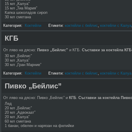
15 мл „Калуа”
15 мл „Тиа Мария”
Капка шоколадов сироп
30 мл сметана
Категория:
Коктейли
Етикети:
коктейли с бейлис
,
коктейли с Калуа
КГБ
От ляво на дясно:
Пивко „Бейлис”
и КГБ.
Съставки за коктейла КГБ
30 мл „Бейлис”
30 мл „Калуа”
30 мл „Гран Марние”
Категория:
Коктейли
Етикети:
коктейли с бейлис
,
коктейли с Калуа
Пивко „Бейлис”
От ляво на дясно: Пивко „Бейлис” и
КГБ
.
Съставки за коктейла Пивк
Лед
20 мл „Бейлис”
20 мл „Адвокаат”
20 мл „Калуа”
60 мл сметана
1 банан, обелен и нарязан на филийки