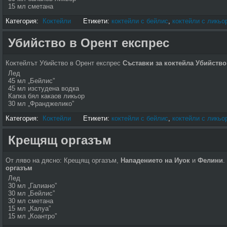
15 мл сметана
Категория:
Коктейли
Етикети:
коктейли с бейлис
,
коктейли с ликьо
Убийство в Орент експрес
Коктейлът Убийство в Орент експрес
Съставки за коктейла Убийство
Лед
45 мл „Бейлис”
45 мл изстудена водка
Капка бял какаов ликьор
30 мл „Франджелико”
Категория:
Коктейли
Етикети:
коктейли с бейлис
,
коктейли с ликьо
Крещящ оргазъм
От ляво на дясно: Крещящ оргазъм,
Нападението на Иуок
и
Фелини
.
оргазъм
Лед
30 мл „Галиано”
30 мл „Бейлис”
30 мл сметана
15 мл „Калуа”
15 мл „Коантро”