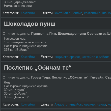
30 мл „Франджелико”
Намачкани банани
Категория:
Коктейли
Етикети:
коктейли с бейлис
,
коктейли с Тиа М
Шоколадов пунш
От ляво на дясно:
Пуншът на Пим, Шоколадов пунш
Съставки за 
Натрошен лед
1 л охладено прясно мляко
Настъргано индийско орехче
375 мл „Бейлис”
Категория:
Коктейли
Етикети:
индийско орехче
,
коктейли с бейлис
Послепис „Обичам те“
От ляво на дясно:
Горещ Тоди
,
Послепис „Обичам те“
,
Глувайн
.
Със
Лед
Настъргано индийско орехче
30 мл „Каула”
30 мл „Бейлис”
30 мл „Амерето”
Категория:
Коктейли
Етикети:
Амарето
,
индийско орехче
,
Каула
,
к