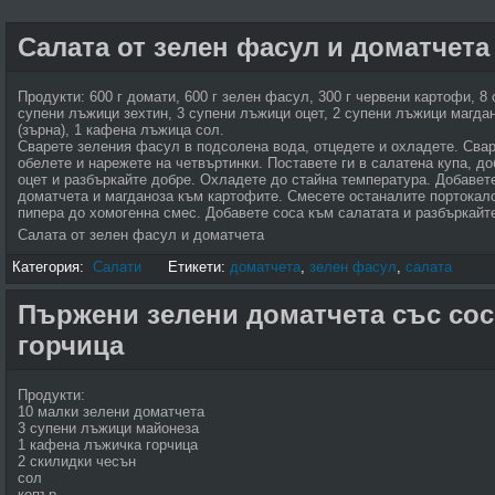
Салата от зелен фасул и доматчета
Продукти: 600 г домати, 600 г зелен фасул, 300 г червени картофи, 8
супени лъжици зехтин, 3 супени лъжици оцет, 2 супени лъжици магда
(зърна), 1 кафена лъжица сол.
Сварете зеления фасул в подсолена вода, отцедете и охладете. Свар
обелете и нарежете на четвъртинки. Поставете ги в салатена купа, доб
оцет и разбъркайте добре. Охладете до стайна температура. Добавет
доматчета и магданоза към картофите. Смесете останалите портокалов
пипера до хомогенна смес. Добавете соса към салатата и разбъркайт
Салата от зелен фасул и доматчета
Категория:
Салати
Етикети:
доматчета
,
зелен фасул
,
салата
Пържени зелени доматчета със сос
горчица
Продукти:
10 малки зелени доматчета
3 супени лъжици майонеза
1 кафена лъжичка горчица
2 скилидки чесън
сол
копър