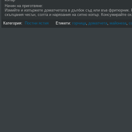
Начин на приготвяне:
Измийте и изпържете доматчетата в дълбок съд или във фритюрник. 
скълцания чесън, солта и нарязания на ситно копър. Консумирайте о
Категория:
Постни ястия
Етикети:
горчица
,
доматчета
,
майонеза
,
с