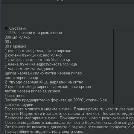
Съставки:
225 г пресни или размразени
300 мл мляко
30 г
30 г брашно
1 супена лъжица лук, ситно нарязан
2 супени лъжици кисело мляко
1 лъжичка за десерт сос Уорчестър
1 чаена лъжичка едрозърнеста горчица
1 чаена лъжичка магданоз
щипка нарязан силно лютив червен пипер
сол и черен пипер
2 твърдо сварени яйца, нарязани на ситно
2 супени лъжици сирене Пармезан, настъргано
лютив червен пипер за украса
Приготвяне:
Загрейте предварително фурната до 200°С, степен 6 за
газовите фурни.
Поставете млякото и мидите в тиган. Бланширайте ги, като ги разбър
минути. Изцедете ги и запазете останалата течност. Поставете мидит
Разтопете маргарина в тиган. Прибавете брашното с разбъркване и п
Постепенно добавете запазената течност и бъркайте на слаб огън, док
Отстранете от печката и добавете с бъркане останалите продукти, с 
Накрая обвийте мидите с получената смес.