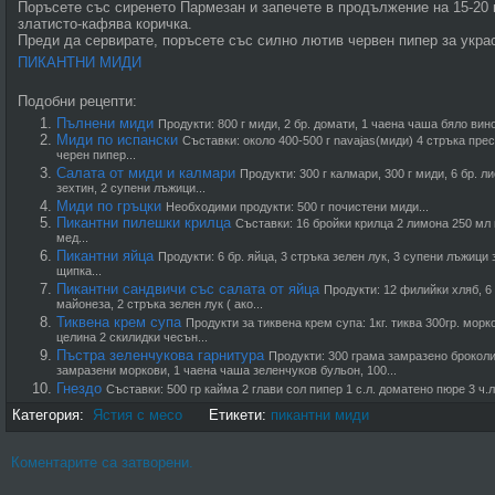
Поръсете със сиренето Пармезан и запечете в продължение на 15-20 
златисто-кафява коричка.
Преди да сервирате, поръсете със силно лютив червен пипер за укра
ПИКАНТНИ МИДИ
Подобни рецепти:
Пълнени миди
Продукти: 800 г миди, 2 бр. домати, 1 чаена чаша бяло вино
Миди по испански
Съставки: около 400-500 г navajas(миди) 4 стръка пресе
черен пипер...
Салата от миди и калмари
Продукти: 300 г калмари, 300 г миди, 6 бр. л
зехтин, 2 супени лъжици...
Миди по гръцки
Необходими продукти: 500 г почистени миди...
Пикантни пилешки крилца
Съставки: 16 бройки крилца 2 лимона 250 мл 
мед...
Пикантни яйца
Продукти: 6 бр. яйца, 3 стръка зелен лук, 3 супени лъжици 
щипка...
Пикантни сандвичи със салата от яйца
Продукти: 12 филийки хляб, 6
майонеза, 2 стръка зелен лук ( ако...
Тиквена крем супа
Продукти за тиквена крем супа: 1кг. тиква 300гр. морк
целина 2 скилидки чесън...
Пъстра зеленчукова гарнитура
Продукти: 300 грама замразено броколи
замразени моркови, 1 чаена чаша зеленчуков бульон, 100...
Гнездо
Съставки: 500 гр кайма 2 глави сол пипер 1 с.л. доматено пюре 3 ч.л.
Категория:
Ястия с месо
Етикети:
пикантни миди
Коментарите са затворени.