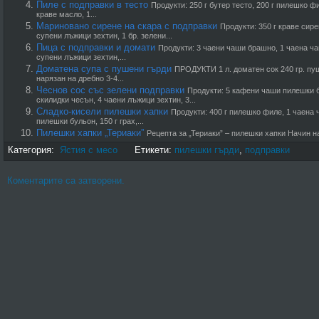
Пиле с подправки в тесто
Продукти: 250 г бутер тесто, 200 г пилешко ф
краве масло, 1...
Мариновано сирене на скара с подправки
Продукти: 350 г краве сирен
супени лъжици зехтин, 1 бр. зелени...
Пица с подправки и домати
Продукти: 3 чаени чаши брашно, 1 чаена чаш
супени лъжици зехтин,...
Доматена супа с пушени гърди
ПРОДУКТИ 1 л. доматен сок 240 гр. пуш
нарязан на дребно 3-4...
Чеснов сос със зелени подправки
Продукти: 5 кафени чаши пилешки б
скилидки чесън, 4 чаени лъжици зехтин, 3...
Сладко-кисели пилешки хапки
Продукти: 400 г пилешко филе, 1 чаена 
пилешки бульон, 150 г грах,...
Пилешки хапки „Териаки”
Рецепта за „Териаки” – пилешки хапки Начин на
Категория:
Ястия с месо
Етикети:
пилешки гърди
,
подправки
Коментарите са затворени.