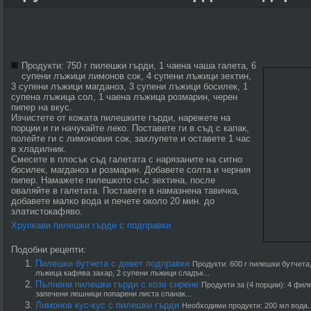
Продукти: 750 г пилешки гърди, 1 чаена чаша галета, 6
супени лъжици лимонов сок, 4 супени лъжици зехтин,
3 супени лъжици магданоз, 3 супени лъжици босилек, 1
супена лъжица сол, 1 чаена лъжица розмарин, черен
пипер на вкус.
Изчистете от кожата пилешките гърди, нарежете на
порции и ги начукайте леко. Поставете ги в съд с капак,
полейте ги с лимоновия сок, захлупете и оставете 1 час
в хладилник.
Смесете в плосък съд галетата с нарязаните на ситно
босилек, магданоз и розмарин. Добавете солта и черния
пипер. Намажете пилешкото със зехтина, после
оваляйте в галетата. Поставете в намазнена тавичка,
добавете малко вода и печете около 20 мин. до
златистокафяво.
Хрупкави пилешки гърди с подправки
Подобни рецепти:
Пилешки бутчета с девет подправки
Продукти: 600 г пилешки бутчета
лъжица кафява захар, 2 супени лъжици сладък...
Пълнени пилешки гърди с козе сирене
Продукти за (4 порции): 4 фил
запечени лешници попарени листа спанак...
Лимонов кус-кус с пилешки гърди
Необходими продукти: 200 мл вода..