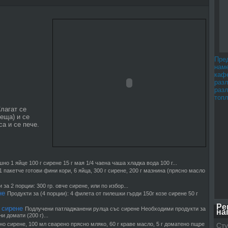
Пре
наме
каф
раз
раз
топл
Слагат се
реща) и се
са и се пече.
но 1 яйце 100 г сирене 15 г мая 1/4 чаена чаша хладка вода 100 г...
1 пакетче готови фини кори, 6 яйца, 300 г сирене, 200 г мазнина (прясно масло
 за 2 порции: 300 гр. овче сирене, или по избор...
не
Продукти за (4 порции): 4 филета от пилешки гърди 150г козе сирене 50 г
Ре
 сирене
Подлучени патладжанени рулца със сирене Необходими продукти за
на
 домати (200 г)...
но сирене, 100 мл сварено прясно мляко, 60 г краве масло, 5 г доматено пщре
Сту