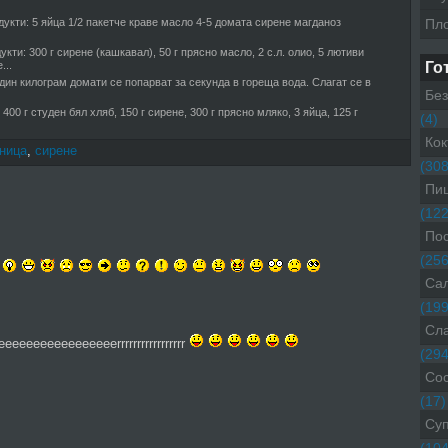
укти: 5 яйца 1/2 пакетче краве масло 4-5 домата сирене магданоз
Пл
укти: 300 г сирене (кашкавал), 50 г прясно масло, 2 с.л. олио, 5 лютиви
...
Го
дин килограм домати се попар­ват за секунда в гореща во­да. Слагат се в
Без
 400 г студен бял хляб, 150 г сирене, 300 г прясно мляко, 3 яйца, 125 г
(4)
Кок
ница
,
сирене
(308
Пиц
(122
Пос
(256
Са
(199
Сл
eeeeeeeeeeeeeerrrrrrrrrrrrrrrrr
(294
Со
(17)
Су