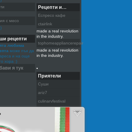
)
ти
Рецепти и…
Еспресо кафе
ия с месо
ctairlink
)
made a real revolution
in the industry.
ши рецепти
tophomeappliancerepair
ята любима
made a real revolution
епта
може пък да
in the industry.
хареса и на още
о хора :)
бави я тук
Приятели
Суши
ariz7
culinarvfestival
pazitel na tradiciite
?