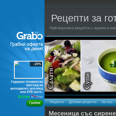
Рецепти за го
Най-вкусните рецепти с оценки и ком
Торти
-20%
Годишен технически
преглед на
мотоциклет, мотопед
или АТВ (кате..
78.23лв
97.79лв
Рецепти
Добави рецепта
За нас
Грабни
Месеница със сирене