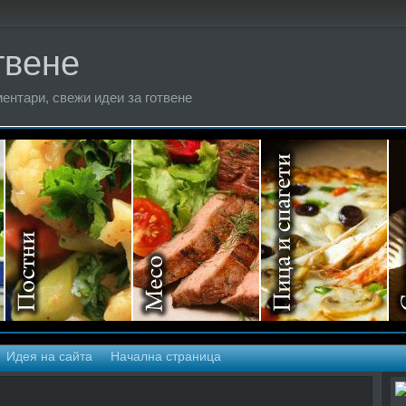
твене
ентари, свежи идеи за готвене
Идея на сайта
Начална страница