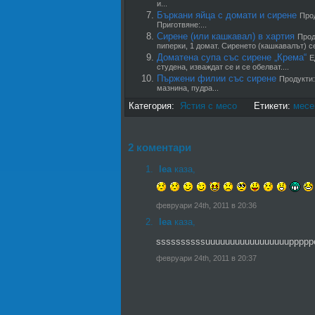
и...
Бъркани яйца с домати и сирене
Прод
Приготвяне:...
Сирене (или кашкавал) в хартия
Прод
пиперки, 1 домат. Сиренето (кашкавалът) се
Доматена супа със сирене „Крема“
Е
студена, изваждат се и се обелват....
Пържени филии със сирене
Продукти:
мазнина, пудра...
Категория:
Ястия с месо
Етикети:
месе
2 коментари
lea
каза,
февруари 24th, 2011 в 20:36
lea
каза,
ssssssssssuuuuuuuuuuuuuuuuupppppeee
февруари 24th, 2011 в 20:37