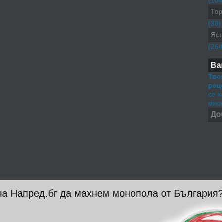
(104
Тор
(38)
Яст
(264
Ва
Тво
рец
се 
мног
До
на Напред.бг да махнем монопола от България