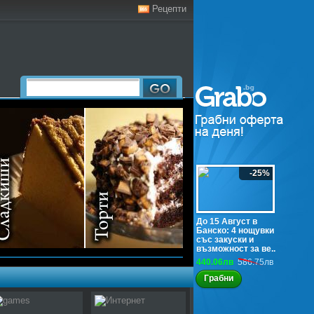
Рецепти
-25%
До 15 Август в
Банско: 4 нощувки
със закуски и
възможност за ве..
440.06лв
586.75лв
Грабни