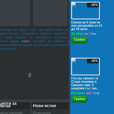
-45%
Смяна на 4 гуми на
лек автомобил от 13
до 19 цола
длагаме ви един сайт, на който може да
рите всичко, свързано с кафето: рецепти с
35.19лв
64.54лв
е, кафе машини за безплатно ползване,
Грабни
лични марки
кафе
, история на кафето и
лични любитни факти около най-популярната
а напитка.
-30%
Глътка свежест в
Стара планина и
Средна гора: 3
нощувки със зак..
616.09лв
880.12лв
Грабни
цепти за
Нови ястия
питки
дени напитки
Кулинарен