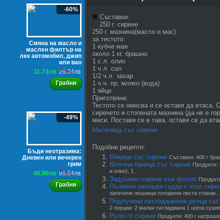
-60%
Съставки:
250 г. сирене
250 г. мазнина(масло и мас)
за тестото:
Смяна на масло и
1 кубче мая
маслен филтър на
около 1 кг. брашно
лек автомобил, джип
1 с.л. олио
или ван
1 ч.л. сол
11.73лв
29.34лв
1/2 ч.л. захар
Грабни
1 ч.ч. пр. мляко (вода)
1 яйце
Приготвяне:
Тестото се омесва и се оставя да втаса. 
сиренето и стопената мазнина (да не е го
-49%
меси. Поставя се в тава, оставя се да вта
Месеница със сирене
Подобни рецепти:
Бъди неотразима:
Мекици със сирене
Дневен или вечерен
Съставки: 400 г браш
грим
Млечна баница със сирене
Продукти: 
и олио), 1...
48.90лв
95.64лв
Задушено сирене във фолио
Продукти
Грабни
Пълнени пилешки гърди с козе сире
запечени лешници попарени листа спанак...
Подлучени патладжанени рулца със
2 порции: 2 малки патладжана 1 шепа сушени
Руло от сирене
Продукти: 400 г натроше