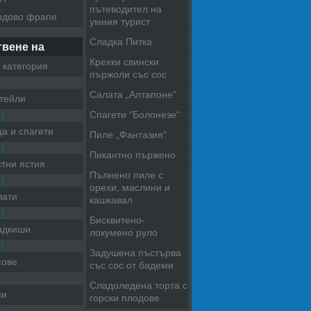
пътеводител на
одово фрапе
умния турист
Сладка Питка
твене на
Крехки свински
 категория
пържоли със сос
Салата „Алтапоне“
тейли
Спагети “Болонезе“
)
а и спагети
Пиле „Фантазия“
)
Пикантно пържено
тни ястия
Пълнено пиле с
)
орехи, маслини и
лати
кашкавал
)
Бисквитено-
адкиши
локумено руло
)
Задушена пъстърва
сове
със сос от бадеми
Сладоледена торта с
пи
горски плодове