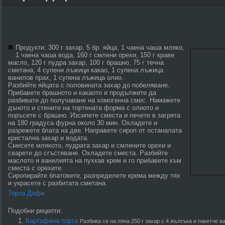
Продукти: 300 г захар, 5 бр. яйца, 1 чаена чаша мляко,
1 чаена чаша вода, 160 г смлени орехи, 150 г краве
масло, 120 г пудра захар, 100 г брашно, 75 г течна
сметана, 4 супени лъжици какао, 1 супена лъжица
ванилов прах, 1 супена лъжица олио.
Разбийте яйцата с половината захар до побеляване.
Прибавете брашното и какаото и продължете да
разбивате до получаване на хомогенна смес. Намажете
дъното и стените на тортената форма с олиото и
поръсете с брашно. Изсипете сместа и печете в загрята
на 180 градуса фурна около 30 мин. Охладете и
разрежете блата на две. Направете сироп от останалата
кристална захар и водата.
Смесете млякото, пудрата захар и смлените орехи и
сварете до сгъстяване. Охладете сместа. Разбийте
маслото и ванилията на пухкав крем и го прибавете към
сместа с орехите.
Сиропирайте блатовете, разпределете крема между тях
и украсете с разбитата сметана.
Торта Дафи
Подобни рецепти:
Картофена торта
Разбива се на пяна 250 г захар с 4 жълтъка и пакетче ва