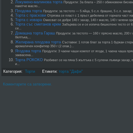
Локумено-малинова торта
Продукти: За блата – 250 г обикновени бискв
пакетче масло...
Плодова торта
Продукти: за тестото — 5 яйца, 5 с.л. брашно, 5 с.л. захар;
Торта с праскови
Отрязва се пласт с 1 пръст дебелина от горната част на 
Торта с извара
Омесват се добре 140 г захар, 140 г масло, 140 г млени ор
Торта със сметанов крем
Забърква се и се изпича бишкотено тесто от 6 
се...
Домашна торта Гараш
Продукти: за тестото — 160 г прясно масло, 200 г п
белтъка,...
Желирана плодова торта
Съставки: 1 готов блат за торта 1 буркан стер
ароматичен конфитюр 350 г (2 опак.)...
Ягодова торта
Продукти: 3 чаени чаши компот от ягоди, 1 чаена чаша пряс
заквасена...
Торта РОКОКО
Разбиват се на пяна 5 жълтъка с 5 супени лъжици захар, 
и...
Категория:
Торти
Етикети:
торта "Дафи"
Коментарите са затворени.