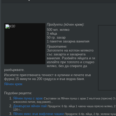
Продукти (яйчен крем):
500 мл. мляко
3 яйца
50 гр. захар
1 пакетче захарна ванилия
Приготвяне:
Затоплете на котлон млякото
със захарта и захарната
ванилия. Разбийте яйцата и ги
излейте при топлото и сладко
мляко, без да спирате да
разбърквате.
Изсипете приготвената течност в купички и печете във
фурна 15 минути на 200 градуса и във водна баня.
Яйчен крем
Подобни рецепти:
Яйчен пунш с арак
Съставки за Яйчен пунш с арак 2 жълтъка (пресни) 3 
алкохолно питие, вид ракия)...
Денвърски яйчен пай
Продукти: 6 бр. яйца 1 чаена чаша прясно мляко, 2
120 г...
Яйчен микс във вафлени чашки
Продукти: 6 бр. яйца, 2 бр. зелени чу