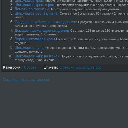
Шоколадов крем
Продукти и начин на приготвяне: 500 г захар, 4 яйца, 500
Шоколадов крем с ром
Необходими продукти: 100 г полусладък шоколад.
Домати по френски
Необходими продукти: 6 големи здрави домата...
Шоколадов сос (заливка)
Смесват се 2 жълтъка с 80 г захар и 2 парчет
мляко...
Сладкиш с кайсии и шоколадов сос
Продукти: 500 г кайсии 4 яйца 400
тална захар 1 супена лъжица пудра...
Домашен шоколадов сладолед
Съставки: 175 гр захар 250 гр млечен
вода Приготвяне: 1. Слагате...
Варен шоколадов крем
Смесват се 2 цели яйца с 2 супени лъжици браш
студено...
Шоколадов пунш
От ляво на дясно: Пуншът на Пим, Шоколадов пунш Съ
охладено прясно...
Шоколадов кейк на Криси
Продукти за шоколадовия кейк 3 яйца, 3 супе
лъжица сода, 1 чаена чаша...
Категория:
Сосове
Етикети:
френски шоколадов сос
Коментарите са затворени.