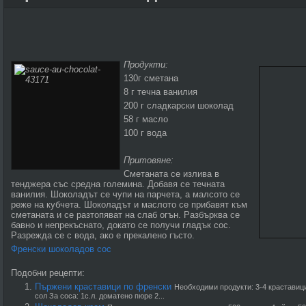
Продукти:
130г сметана
8 г течна ванилия
200 г сладкарски шоколад
58 г масло
100 г вода
Притовяне:
Сметаната се излива в
тенджера със средна големина. Добавя се течната
ванилия. Шоколадът се чупи на парчета, а малсото се
реже на кубчета. Шоколадът и маслото се прибавят към
сметаната и се разтопяват на слаб огън. Разбърква се
бавно и непрекъснато, докато се получи гладък сос.
Разрежда се с вода, ако е прекалено гъсто.
Френски шоколадов сос
Подобни рецепти:
Пържени краставици по френски
Необходими продукти: 3-4 краставици 
сол За соса: 1с.л. доматено пюре 2...