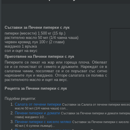
Съставки за Печени пиперки с лук
пиперки (месести) 1.500 кг (15 бр.)
растително масло 50 мл (1/4 чаена чаша)
червен кромид лук 100 г (2 глави)
магданоз 1 връзка
сол и оцет на вкус
Приготвяне на Печени пиперки с лук
Пиперките се пекат на жар или гореща плоча. Обелват
се и се почистват от семето и дръжките. Нареждат се в
салатени чинии, посоляват се и се поръсват със ситно
нарязаните лук и магданоз. Отгоре салатата се полива с
растителното масло и оцет на вкус.
Рецепта за Печени пиперки с лук
Подобни рецепти:
Салата от печени пиперки
Съставки за Салата от печени пиперки месест
масло 50 мл (1/4 чаена чаша) сол...
Печени пиперки и домати
Съставки за Печени пиперки и домати пиперки 
глава) магданоз 1/2...
Печени пиперки с кисело мляко
Съставки за Печени пиперки с кисело 
40 мл ( 4 супени лъжици)...