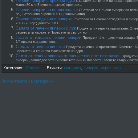
Печени пиперки с орехови ядки
Съставки за Печени пиперки с орехови 
масло 50 мл (5 супени лъжици) орехови...
Печени пиперки по велинградски
Съставки за Печени пиперки по велин
бр.) натрошено сирене 400 г (2 чаени чаши)...
Печени патладжани и пиперки
Съставки за Печени патладжани и пиперк
700 г (7-8 бр.) домати 350 г...
Салата от печени пиперки с лук
Продукти и начин на приготвяне: Опече
семето и ги нарежете.Поръсете ги със ситно...
Пастет от извара с печени пиперки
Продукти: 1 ч.ч. диетична извара, 5
1/4 връзка магданоз, сол...
Салата от печени пиперки
Продукти и начин на приготвяне: Опечете 1/2 
нарежете на кръгчета.Настържете на едро...
Салта от печени пиперки,пълнени с пюре от патладжан
Продукти 
пиперки „Капия“,обелете ги,почистете ги и ги посолете.Опечете също 2 патла
Категория:
Салати
Етикети:
магданоз
,
пиперки
,
червен лук
Коментарите са затворени.