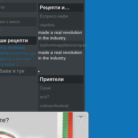
)
ти
Рецепти и…
Еспресо кафе
ия с месо
ctairlink
)
made a real revolution
in the industry.
ши рецепти
tophomeappliancerepair
ята любима
made a real revolution
епта
може пък да
in the industry.
хареса и на още
о хора :)
бави я тук
Приятели
Суши
ariz7
culinarvfestival
pazitel na tradiciite
те?