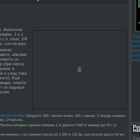
ч. диетична
перки, 1 к.ч.
Пре
 с.л. олио, 1/4
наме
, сол на вкус.
каф
зпичат,
раз
емето, обелват
раз
млякото се
топл
р (при липса
чукват в
е и след това
кото). Към
звара, олиото,
т се поднася
хляб.
 кисело мляко
Продукти: 500 г кисело мляко, 200 г сирене, 3 твърдо сварени
), 1/4 връзка...
Печени пиперки и домати пиперки 1 кг домати 0.500 кг кромид лук 50 г (1
Ре
на
ни пиперки с лук пиперки (месести) 1.500 кг (15 бр.) растително масло 50 мл
Сту