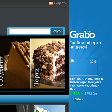
Рецепти
-20%
Есенна SPA почивка в
Цигов чарк: Нощувка
със закуска, обяд и
ве..
143.17лв
178.96лв
Грабни