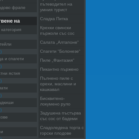
пътеводител на
одово фрапе
умния турист
Сладка Питка
твене на
Крехки свински
 категория
пържоли със сос
Салата „Алтапоне“
тейли
Спагети “Болонезе“
)
а и спагети
Пиле „Фантазия“
)
Пикантно пържено
тни ястия
Пълнено пиле с
)
орехи, маслини и
лати
кашкавал
)
Бисквитено-
адкиши
локумено руло
)
Задушена пъстърва
сове
със сос от бадеми
Сладоледена торта с
пи
горски плодове