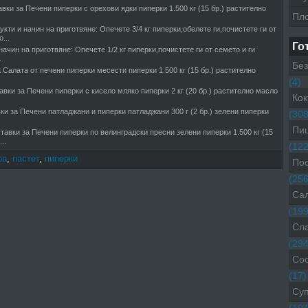
вки за Печени пиперки с орехови ядки пиперки 1.500 кг (15 бр.) растително
Пл
укти и начин на приготвяне: Опечете 3/4 кг пиперки,обелете ги,почистете ги от
...
Го
начин на приготвяне: Опечете 1/2 кг пиперки,почистете ги от семето и ги
.
Без
 Салата от печени пиперки месести пиперки 1.500 кг (15 бр.) растително
(4)
вки за Печени пиперки с кисело мляко пиперки 2 кг (20 бр.) растително масло
Кок
ки за Печени патладжани и пиперки патладжани 300 г (2 бр.) зелени пиперки
(308
Пиц
тавки за Печени пиперки по велинградски пресни зелени пиперки 1.500 кг (15
..
(122
ра
,
пастет
,
пиперки
Пос
(256
Са
(199
Сл
(294
Со
(17)
Су