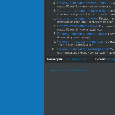
Печени пиперки с орехови ядки
Съста
масло 50 мл (5 супени лъжици) орехови...
Салата от печени пиперки с лук
Прод
семето и ги нарежете.Поръсете ги със ситно
Салата от печени пиперки
Продукти и 
нарежете на кръгчета.Настържете на едро..
Салата от печени пиперки
Съставки за
масло 50 мл (1/4 чаена чаша) сол...
Печени пиперки с кисело мляко
Съста
40 мл ( 4 супени лъжици)...
Печени патладжани и пиперки
Състав
700 г (7-8 бр.) домати 350 г...
Печени пиперки по велинградски
Със
бр.) натрошено сирене 400 г (2 чаени чаши).
Категория:
Постни ястия
Етикети:
изва
Коментарите са затворени.