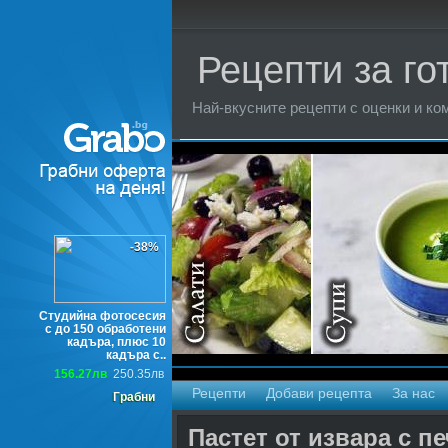
Рецепти за го
Най-вкусните рецепти с оценки и ком
Торти
-38%
Студийна фотосесия
с до 150 обработени
кадъра, плюс 10
кадъра с..
156.27лв
250.35лв
Рецепти
Добави рецепта
За нас
Грабни
Пастет от извара с п