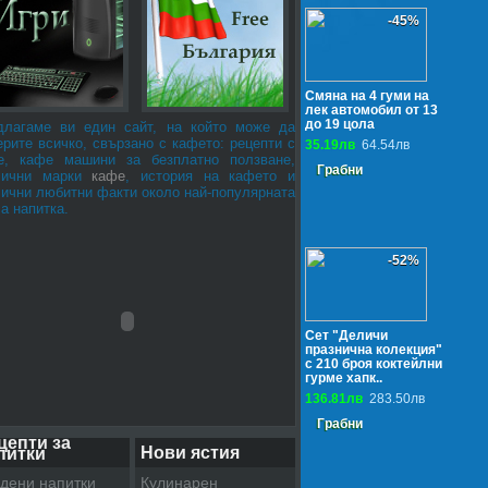
-45%
Смяна на 4 гуми на
лек автомобил от 13
до 19 цола
длагаме ви един сайт, на който може да
рите всичко, свързано с кафето: рецепти с
35.19лв
64.54лв
е, кафе машини за безплатно ползване,
Грабни
лични марки
кафе
, история на кафето и
лични любитни факти около най-популярната
а напитка.
-52%
Сет "Деличи
празнична колекция"
с 210 броя коктейлни
гурме хапк..
136.81лв
283.50лв
Грабни
цепти за
Нови ястия
питки
дени напитки
Кулинарен