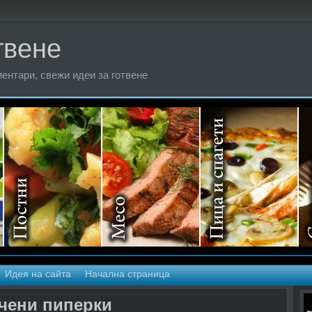
твене
ентари, свежи идеи за готвене
Идея на сайта
Начална страница
ечени пиперки