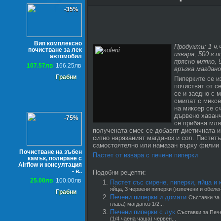
-35%
Вип комплексно
Продукти: 1 ч.
почистване за лек
извара, 500 г пи
автомобил
прясно мляко, 5
107.57лв
166.25лв
връзка магданоз
Грабни
Пиперките се и
почистват от с
се и заедно с 
смилат с миксе
на миксер се с
дървено хаванч
-75%
се прибавя мля
получената смес се добавят диетичната и
ситно нарязаният магданоз и сол. Пастетъ
самостоятелно или намазан върху филии 
Почистване на зъбен
Пастет от извара с печени пиперки
камък, полиране с
Airflow и консултация
- в..
Подобни рецепти:
25.00лв
100.00лв
Пастет със сирене, пиперки, яйца и
яйца, 3 червени пиперки (изпечени и обелени
Грабни
Печени пиперки и домати
Съставки за 
глава) магданоз 1/2...
Печени пиперки с лук
Съставки за Пече
(1/4 чаена чаша) червен...