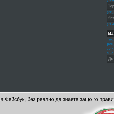
(104
Тор
(38)
Яст
(264
Ва
Тво
рец
се 
мног
До
в Фейсбук, без реално да знаете защо го прави