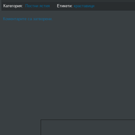
Категория:
Постни ястия
Етикети:
краставици
Коментарите са затворени.