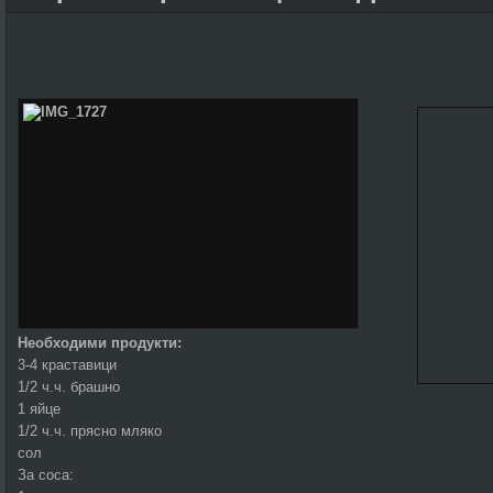
Необходими продукти:
3-4 краставици
1/2 ч.ч. брашно
1 яйце
1/2 ч.ч. прясно мляко
сол
За соса: