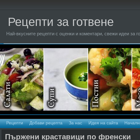
Рецепти за готвене
Най-вкусните рецепти с оценки и коментари, свежи идеи за г
Рецепти
Добави рецепта
За нас
Идея на сайта
Началн
Пържени краставици по френски