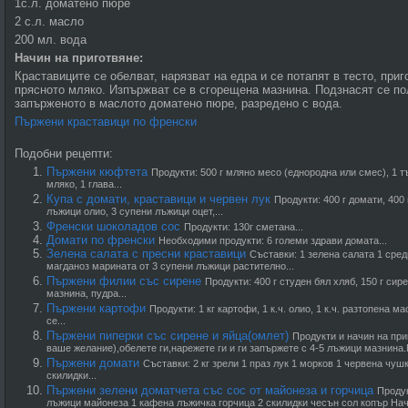
1с.л. доматено пюре
2 с.л. масло
200 мл. вода
Начин на приготвяне:
Краставиците се обелват, нарязват на едра и се потапят в тесто, приг
прясното мляко. Изпържват се в сгорещена мазнина. Подзнасят се пол
запърженото в маслото доматено пюре, разредено с вода.
Пържени краставици по френски
Подобни рецепти:
Пържени кюфтета
Продукти: 500 г мляно месо (еднородна или смес), 1 тъ
мляко, 1 глава...
Купа с домати, краставици и червен лук
Продукти: 400 г домати, 400 
лъжици олио, 3 супени лъжици оцет,...
Френски шоколадов сос
Продукти: 130г сметана...
Домати по френски
Необходими продукти: 6 големи здрави домата...
Зелена салата с пресни краставици
Съставки: 1 зелена салата 1 сред
магданоз марината от 3 супени лъжици растително...
Пържени филии със сирене
Продукти: 400 г студен бял хляб, 150 г сире
мазнина, пудра...
Пържени картофи
Продукти: 1 кг картофи, 1 к.ч. олио, 1 к.ч. разтопена 
се...
Пържени пиперки със сирене и яйца(омлет)
Продукти и начин на пр
ваше желание),обелете ги,нарежете ги и ги запържете с 4-5 лъжици мазнина.
Пържени домати
Съставки: 2 кг зрели 1 праз лук 1 морков 1 червена чуш
скилидки...
Пържени зелени доматчета със сос от майонеза и горчица
Продук
лъжици майонеза 1 кафена лъжичка горчица 2 скилидки чесън сол копър Начи