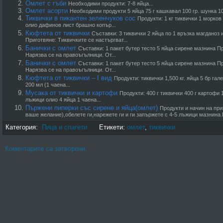
Омлет с гъби
Необходими продукти: 7-8 яйца...
Омлет асорти
Необходими продукти 5 яйца 75 г кашкавал 100 гр. шунка 100 
Тиквички в пикантен зеленчуков сос
Продукти: 1 кг тиквички 1 морков
олио дафинов лист брашно копър...
Кюфтета от тиквички
Съставки: 3 тиквички 2 яйца по 1 връзка магданоз
Приготвяне: Тиквичките се настъргват...
Банички с омлет
Съставки: 1 пакет бутер тесто 5 яйца сирене мазнина П
Нарязва се на правоъгълници. От...
Банички с омлет
Съставки: 1 пакет бутер тесто 5 яйца сирене мазнина П
Нарязва се на правоъгълници. От...
Кюфтета от тиквички – I вид
Продукти: тиквички 1,500 кг. яйца 5 бр га
200 мл (1 чаена...
Мусака от тиквички и картофи
Продукти: 400 г тиквички 400 г картофи
лъжици олио 4 яйца 1 чаена...
Пържени пиперки със сирене и яйца(омлет)
Продукти и начин на пр
ваше желание),обелете ги,нарежете ги и ги запържете с 4-5 лъжици мазнина.
Категория:
Пица и спагети
Етикети:
омлет
,
тиквички
Коментарите са затворени.