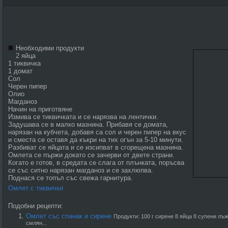
Необходими продукти
2 яйца
1 тиквичка
1 домат
Сол
Черен пипер
Олио
Магданоз
Начин на приготвяне
Измива се тиквичката и се нарязва на лентички.
Задушава се в малко мазнина. Прибавя се домата,
нарязан на кубчета, добавя са сол и черен пипер на вкус
и сместа се оставя да къкри на тих огън за 5-10 минути.
Разбиват се яйцата и се изсипват в сгорещена мазнина.
Омлета се пържи докато се зачерви от двете страни.
Когато е готов, в средата се слага от плънката, поръсва
се със ситно нарязан магданоз и се захлюпва.
Поднася се топъл със свежа гарнитура.
Омлет с тиквички
Подобни рецепти:
Омлет със спанак и сирене
Продукти: 100 г сирене 8 яйца 8 супени лъж
смлян...