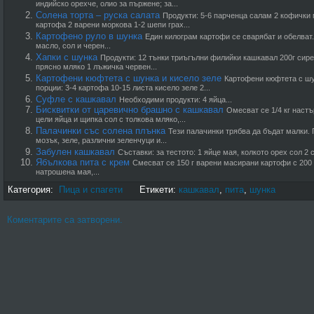
индийско орехче, олио за пържене; за...
Солена торта – руска салата
Продукти: 5-6 парченца салам 2 кофички 
картофа 2 варени моркова 1-2 шепи грах...
Картофено руло в шунка
Един килограм картофи се сварябат и обелват.
масло, сол и черен...
Хапки с шунка
Продукти: 12 тънки триъгълни филийки кашкавал 200г сире
прясно мляко 1 лъжичка червен...
Картофени кюфтета с шунка и кисело зеле
Картофени кюфтета с шу
порции: 3-4 картофа 10-15 листа кисело зеле 2...
Суфле с кашкавал
Необходими продукти: 4 яйца...
Бисквитки от царевично брашно с кашкавал
Омесват се 1/4 кг настъ
цели яйца и щипка сол с толкова мляко,...
Палачинки със солена плънка
Тези палачинки трябва да бъдат малки. 
мозък, зеле, различни зеленчуци и...
Забулен кашкавал
Съставки: за тестото: 1 яйце мая, колкото орех сол 2 с
Ябълкова пита с крем
Смесват се 150 г варени масирани картофи с 200 г
натрошена мая,...
Категория:
Пица и спагети
Етикети:
кашкавал
,
пита
,
шунка
Коментарите са затворени.