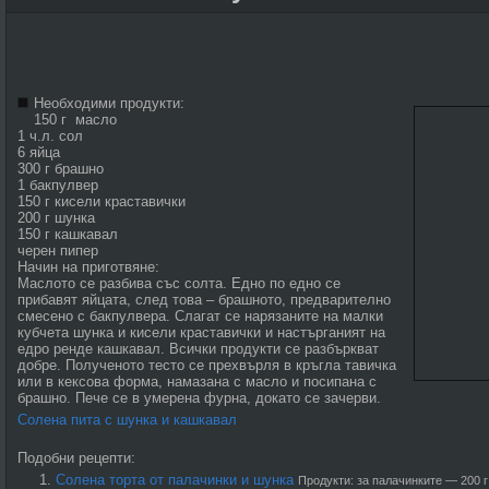
Необходими продукти:
150 г масло
1 ч.л. сол
6 яйца
300 г брашно
1 бакпулвер
150 г кисели краставички
200 г шунка
150 г кашкавал
черен пипер
Начин на приготвяне:
Маслото се разбива със солта. Едно по едно се
прибавят яйцата, след това – брашното, предварително
смесено с бакпулвера. Слагат се нарязаните на малки
кубчета шунка и кисели краставички и настърганият на
едро ренде кашкавал. Всички продукти се разбъркват
добре. Полученото тесто се прехвърля в кръгла тавичка
или в кексова форма, намазана с масло и посипана с
брашно. Пече се в умерена фурна, докато се зачерви.
Солена пита с шунка и кашкавал
Подобни рецепти:
Солена торта от палачинки и шунка
Продукти: за палачинките — 200 г 