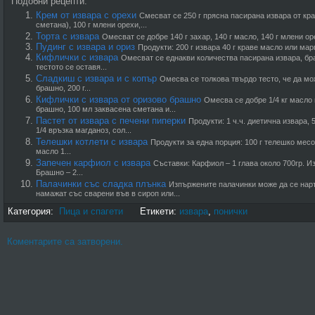
Подобни рецепти:
Крем от извара с орехи
Смесват се 250 г прясна пасирана извара от кр
сметана), 100 г млени орехи,...
Торта с извара
Омесват се добре 140 г захар, 140 г масло, 140 г млени ор
Пудинг с извара и ориз
Продукти: 200 г извара 40 г краве масло или марг
Кифлички с извара
Омесват се еднакви количества пасирана извара, бр
тестото се оставя...
Сладкиш с извара и с копър
Омесва се толкова твърдо тесто, че да мож
брашно, 200 г...
Кифлички с извара от оризово брашно
Омесва се добре 1/4 кг масло 
брашно, 100 мл заквасена сметана и...
Пастет от извара с печени пиперки
Продукти: 1 ч.ч. диетична извара, 5
1/4 връзка магданоз, сол...
Телешки котлети с извара
Продукти за една порция: 100 г телешко месо
масло 1...
Запечен карфиол с извара
Съставки: Карфиол – 1 глава около 700гр. Из
Брашно – 2...
Палачинки със сладка плънка
Изпържените палачинки може да се наръ
намажат със сварени във в сироп или...
Категория:
Пица и спагети
Етикети:
извара
,
понички
Коментарите са затворени.