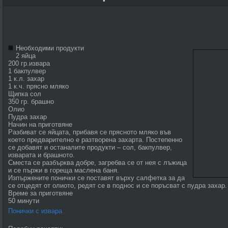
Необходими продукти
2 яйца
200 гр.извара
1 бакпулвер
1 к.л. захар
1 к.ч. прясно мляко
Щипка сол
350 гр. брашно
Олио
Пудра захар
Начин на приготвяне
Разбиват се яйцата, прибавя се прясното мляко във
което предварително е разтворена захарта. Постепенно
се добавят и останалите продукти – сол, бакпулвер,
изварата и брашното.
Сместа се разбърква добре, загребва се от нея с лъжица
и се пържи в гореща маслена баня.
Изпържените понички се поставят върху салфетка за да
се отцедят от олиото, редят се в поднос и се поръсват с пудра захар.
Време за приготвяне
50 минути
Понички с извара