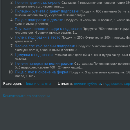
Печени чушки със сирене
Съставки: 4 големи печени червени чушки 350
сметана олио сол, черен пипер...
Пилешки бутчета с девет подправки
Продукти: 600 г пилешки бутчета
лъжица кафява захар, 2 супени лъжици сладък...
Пица с подправки и домати
Продукти: 3 чаени чаши брашно, 1 чаена чаш
супени лъжици зехтин,...
Хрупкави пилешки гърди с подправки
Продукти: 750 г пилешки гърди,
лимонов сок, 4 супени лъжици зехтин, 3...
Пиле с подправки в тесто
Продукти: 250 г бутер тесто, 200 г пилешко ф
краве масло, 1...
Чеснов сос със зелени подправки
Продукти: 5 кафени чаши пилешки б
скилидки чесън, 4 чаени лъжици зехтин, 3...
Целувки с подправки
Разбиват се 3 цели яйца с 1/4 кг пудра захар. Към
лъжица...
Печени пиперки по велинградски
Съставки за Печени пиперки по велин
бр.) натрошено сирене 400 г (2 чаени чаши)...
Яйца с лук и сирене на фурна
Продукти: 3 връзки зелен кромид лук, 1/2
масло, 1 1/2 ч....
Категория:
Пица и спагети
Етикети:
печени кубчета
,
подправки
,
сир
Коментарите са затворени.