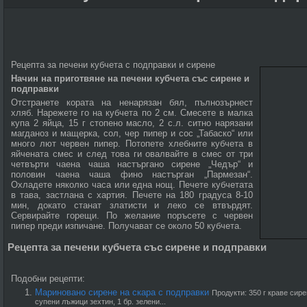
Рецепта за печени кубчета с подправки и сирене
Начин на приготвяне на печени кубчета със сирене и
подправки
Отстранете кората на ненарязан бял, пълнозърнест
хляб. Нарежете го на кубчета по 2 см. Смесете в малка
купа 2 яйца, 15 г стопено масло, 2 с.л. ситно нарязани
магданоз и мащерка, сол, чер пипер и сос „Табаско“ или
много лют червен пипер. Потопете хлебните кубчета в
яйчената смес и след това ги овалвайте в смес от три
четвърти чаена чаша настъргано сирене „Чедър“ и
половин чаена чаша фино настърган „Пармезан“.
Охладете няколко часа или една нощ. Печете кубчетата
в тава, застлана с хартия. Печете на 180 градуса 8-10
мин, докато станат златисти и леко се втвърдят.
Сервирайте горещи. По желание поръсете с червен
пипер преди изпичане. Получават се около 50 кубчета.
Рецепта за печени кубчета със сирене и подправки
Подобни рецепти:
Мариновано сирене на скара с подправки
Продукти: 350 г краве сирен
супени лъжици зехтин, 1 бр. зелени...