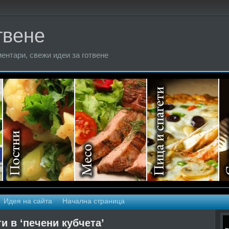
твене
ентари, свежи идеи за готвене
Идея на сайта
Начална страница
и в ‘печени кубчета’