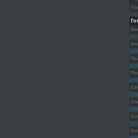
Пл
Го
Без
(4)
Кок
(308
Пиц
(122
Пос
(256
Са
(199
Сл
(294
Со
(17)
Су