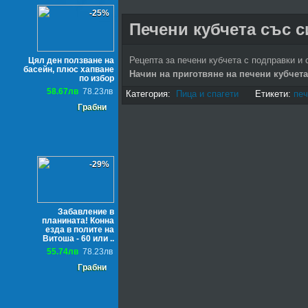
-25%
Печени кубчета със 
Рецепта за печени кубчета с подправки и 
Цял ден ползване на
басейн, плюс хапване
Начин на приготвяне на печени кубчет
по избор
58.67лв
78.23лв
Категория:
Пица и спагети
Етикети:
печ
Грабни
-29%
Забавление в
планината! Конна
езда в полите на
Витоша - 60 или ..
55.74лв
78.23лв
Грабни