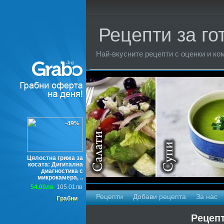
Рецепти за го
Най-вкусните рецепти с оценки и ком
Торти
-49%
Цялостна грижа за
косата: Дигитална
диагностика с
микрокамера, ..
54.00лв
105.01лв
Рецепти
Добави рецепта
За нас
Грабни
Рецепт