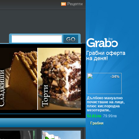
Рецепти
-34%
Дълбоко мануално
почистване на лице,
плюс кислородна
мезотерапи..
52.81лв
79.99лв
Грабни