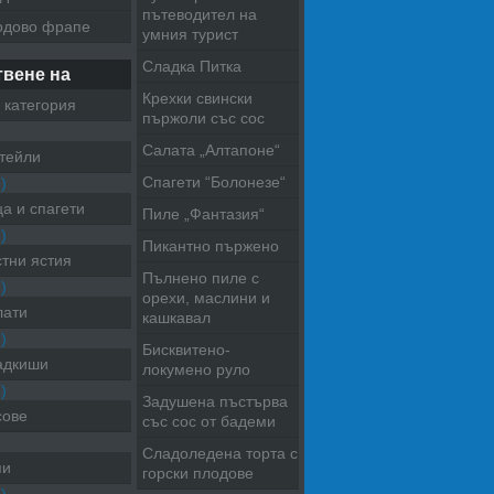
пътеводител на
одово фрапе
умния турист
Сладка Питка
твене на
Крехки свински
 категория
пържоли със сос
Салата „Алтапоне“
тейли
Спагети “Болонезе“
)
а и спагети
Пиле „Фантазия“
)
Пикантно пържено
тни ястия
Пълнено пиле с
)
орехи, маслини и
лати
кашкавал
)
Бисквитено-
адкиши
локумено руло
)
Задушена пъстърва
сове
със сос от бадеми
Сладоледена торта с
пи
горски плодове