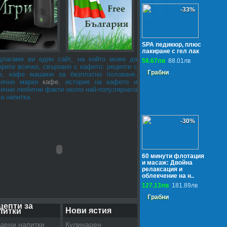
-33%
SPA педикюр, плюс
лакиране с гел лак
длагаме ви един сайт, на който може да
58.67лв
88.01лв
рите всичко, свързано с кафето: рецепти с
Грабни
е, кафе машини за безплатно ползване,
лични марки
кафе
, история на кафето и
лични любитни факти около най-популярната
а напитка.
-30%
60 минути флотация
и масаж: Двойна
релаксация и
облекчение на н..
127.13лв
181.89лв
Грабни
цепти за
Нови ястия
питки
дени напитки
Кулинарен