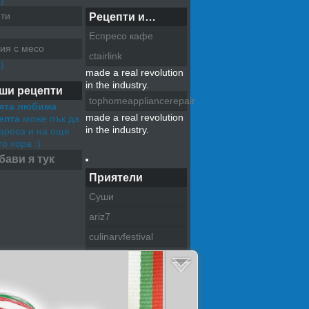
)
ти
Рецепти и…
Еспресо кафе
ия с месо
ctairlink
)
made a real revolution
in the industry.
ши рецепти
tophomeappliancerepair
ята любима
made a real revolution
епта
може пък да
in the industry.
хареса и на още
о хора :)
бави я тук
Приятели
Суши
ariz7
culinarvfestival
pazitel na tradiciite