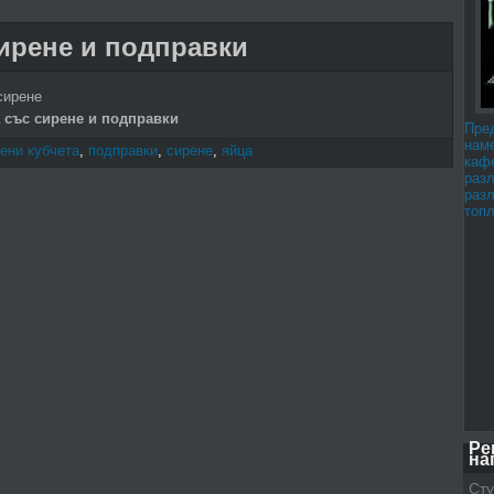
сирене и подправки
сирене
а със сирене и подправки
Пре
наме
ени кубчета
,
подправки
,
сирене
,
яйца
каф
раз
раз
топл
Ре
на
Сту