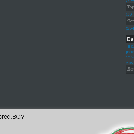
(104
Тор
(38)
Яст
(264
Ва
Тво
рец
се 
мног
До
pred.BG?