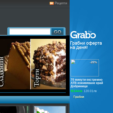
Рецепти
-20%
70 минути екстремно
АТВ изживяване край
Добринище
95.64лв
120.01лв
Грабни