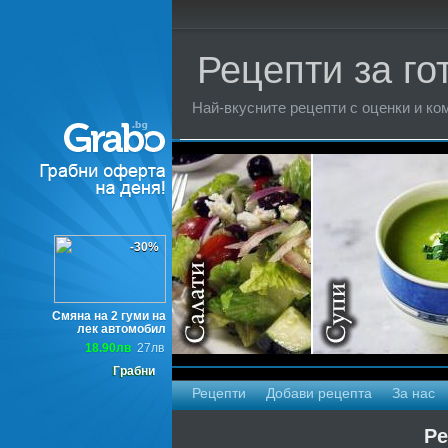
Рецепти за го
Най-вкусните рецепти с оценки и ком
Торти
-30%
Смяна на 2 гуми на
лек автомобил
18.90лв
27лв
Грабни
Рецепти
Добави рецепта
За нас
Ре