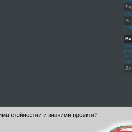
(104
Тор
(38)
Яст
(264
Ва
Тво
рец
се 
мног
До
има стойностни и значими проекти?