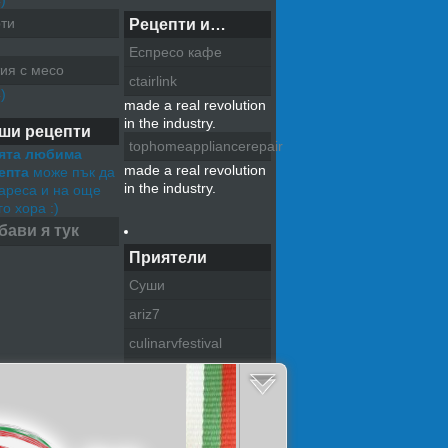
)
ти
Рецепти и…
Еспресо кафе
ия с месо
ctairlink
)
made a real revolution
in the industry.
ши рецепти
tophomeappliancerepair
ята любима
made a real revolution
епта
може пък да
in the industry.
хареса и на още
о хора :)
бави я тук
Приятели
Суши
ariz7
culinarvfestival
pazitel na tradiciite