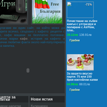
-71%
Почистване на зъбен
камък с ултразвук и
полиране с AirFlow,
длагаме ви един сайт, на който може да
плю..
рите всичко, свързано с кафето: рецепти с
е, кафе машини за безплатно ползване,
39.12лв
136.91лв
лични марки
кафе
, история на кафето и
Грабни
лични любитни факти около най-популярната
а напитка.
-49%
За вашето вкусно
парти: 75 или 150
броя коктейлни хапки
44.98лв
88.01лв
Грабни
цепти за
Нови ястия
питки
дени напитки
Кулинарен