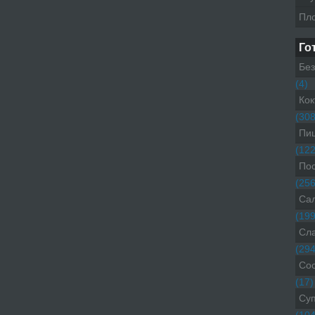
Пл
Го
Без
(4)
Кок
(308
Пиц
(122
Пос
(256
Са
(199
Сл
(294
Со
(17)
Су