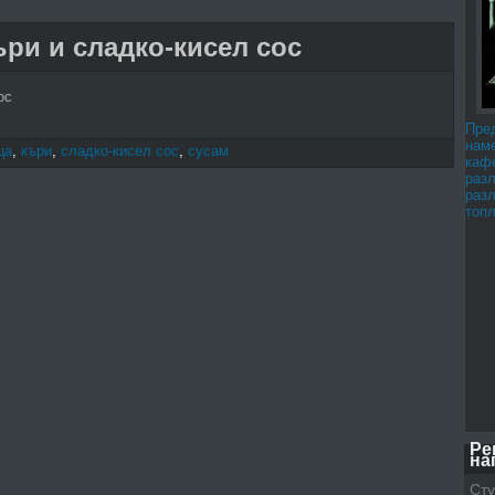
ри и сладко-кисел сос
ос
Пре
наме
ца
,
къри
,
сладко-кисел сос
,
сусам
каф
раз
раз
топл
Ре
на
Сту