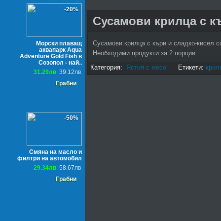
-20%
Сусамови крилца с къ
Сусамови крилца с къри и сладко-кисел с
Морски плаващ
аквапарк Aqua
Необходими продукти за 2 порции:
Adventure Gold Fish в
Созопол - най..
Категория:
Ястия с месо
Етикети:
крил
31.29лв
39.12лв
Грабни
-50%
Смяна на масло и
филтри на автомобил
29.34лв
58.67лв
Грабни