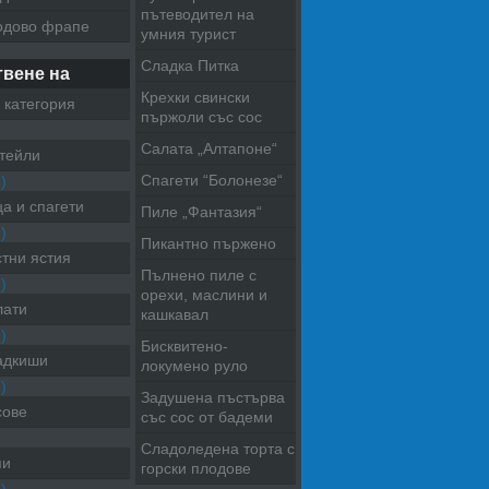
пътеводител на
одово фрапе
умния турист
Сладка Питка
твене на
Крехки свински
 категория
пържоли със сос
Салата „Алтапоне“
тейли
Спагети “Болонезе“
)
а и спагети
Пиле „Фантазия“
)
Пикантно пържено
тни ястия
Пълнено пиле с
)
орехи, маслини и
лати
кашкавал
)
Бисквитено-
адкиши
локумено руло
)
Задушена пъстърва
сове
със сос от бадеми
Сладоледена торта с
пи
горски плодове