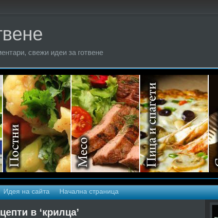
твене
ентари, свежи идеи за готвене
Идея на сайта
Начална страница
цепти в ‘крилца’