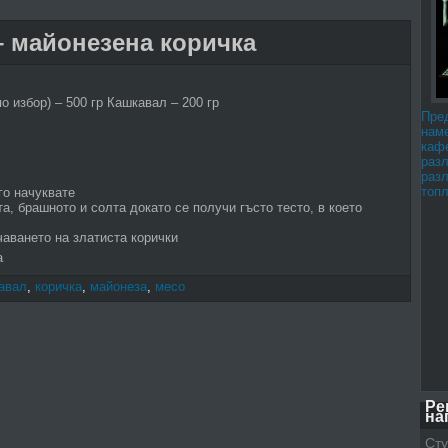
– майонезена коричка
о избор) – 500 гр Кашкавал – 200 гр
Пре
наме
каф
раз
раз
топл
го начуквате
а, брашното и солта докато се получи гъсто тесто, в което
чаването на златиста корички
а
авал
,
коричка
,
майонеза
,
месо
Ре
на
Сту