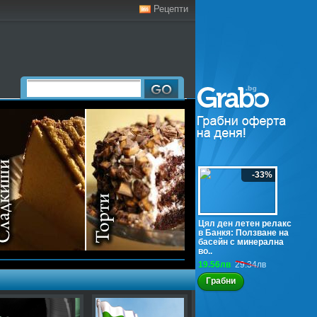
Рецепти
-33%
Цял ден летен релакс
в Банкя: Ползване на
басейн с минерална
во..
19.56лв
29.34лв
Грабни