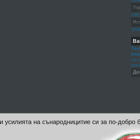
(104
Тор
(38)
Яст
(264
Ва
Тво
рец
се 
мног
До
 и усилията на сънародницитие си за по-добро