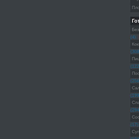
Пл
Го
Без
(4)
Кок
(308
Пиц
(122
Пос
(256
Са
(199
Сл
(294
Со
(17)
Су