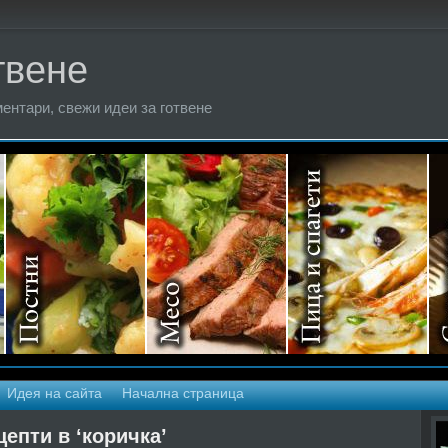
твене
ентари, свежи идеи за готвене
Идея на сайта
Начална страница
цепти в ‘коричка’