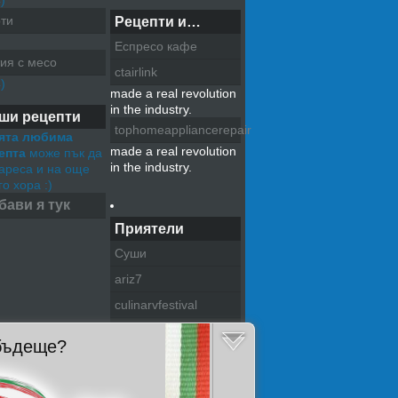
)
ти
Рецепти и…
Еспресо кафе
ия с месо
ctairlink
)
made a real revolution
in the industry.
ши рецепти
tophomeappliancerepair
ята любима
made a real revolution
епта
може пък да
in the industry.
хареса и на още
о хора :)
бави я тук
Приятели
Суши
ariz7
culinarvfestival
pazitel na tradiciite
 бъдеще?