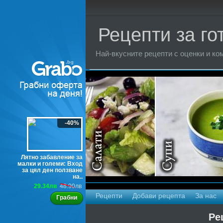
Рецепти за го
Най-вкусните рецепти с оценки и ком
Торти
-40%
Лятно забавление за
малки и големи: Вход
за цял ден ползване
на..
29.34лв
48.90лв
Рецепти
Добави рецепта
За нас
Грабни
Ре