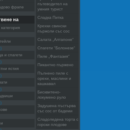
пътеводител на
одово фрапе
умния турист
Сладка Питка
твене на
Крехки свински
 категория
пържоли със сос
Салата „Алтапоне“
тейли
Спагети “Болонезе“
)
а и спагети
Пиле „Фантазия“
)
Пикантно пържено
тни ястия
Пълнено пиле с
)
орехи, маслини и
лати
кашкавал
)
Бисквитено-
адкиши
локумено руло
)
Задушена пъстърва
сове
със сос от бадеми
Сладоледена торта с
пи
горски плодове