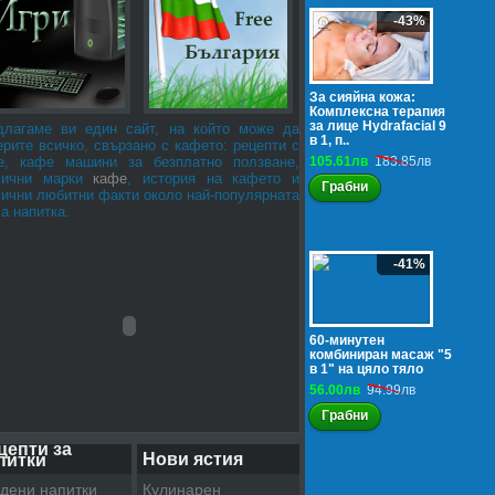
-43%
За сияйна кожа:
Комплексна терапия
за лице Hydrafacial 9
длагаме ви един сайт, на който може да
в 1, п..
рите всичко, свързано с кафето: рецепти с
е, кафе машини за безплатно ползване,
105.61лв
183.85лв
лични марки
кафе
, история на кафето и
Грабни
лични любитни факти около най-популярната
а напитка.
-41%
60-минутен
комбиниран масаж "5
в 1" на цяло тяло
56.00лв
94.99лв
Грабни
цепти за
Нови ястия
питки
дени напитки
Кулинарен