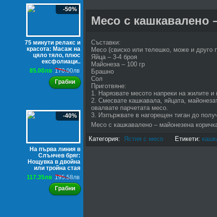
-50%
Месо с кашкавалено 
Съставки:
75 минути релакс и
красота: Масаж на
Месо (свиско или телешко, може и друго п
цяло тяло, плюс
Яйца – 3-4 броя
ексфолиаци..
Майонеза – 100 гр
85.00лв
170.00лв
Брашно
Сол
Грабни
Приготвяне:
1. Нарязвате месото напреки на жилите и 
2. Смесвате кашкавала, яйцата, майонезат
овалвате парчетата месо.
3. Изпържвате в нагорещен тиган до полу
-40%
Месо с кашкавалено – майонезена коричк
Категория:
Ястия с месо
Етикети:
кашк
На първа линия в
Слънчев бряг:
Нощувка в двойна
или тройна стая
117.35лв
195.58лв
Грабни