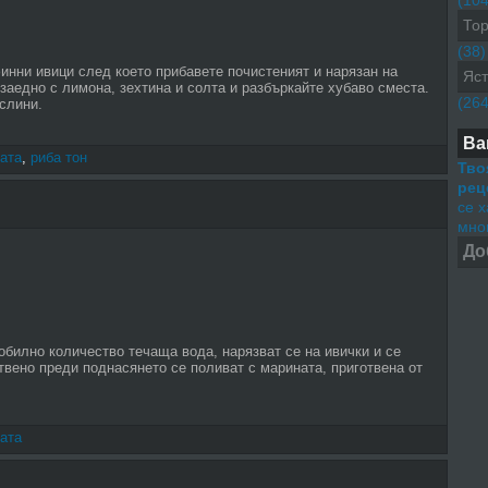
(104
Тор
(38)
инни ивици след което прибавете почистеният и нарязан на
Яст
заедно с лимона, зехтина и солта и разбъркайте хубаво сместа.
(264
слини.
Ва
ата
,
риба тон
Тво
рец
се 
мног
До
обилно количество течаща вода, нарязват се на ивички и се
твено преди поднасянето се поливат с марината, приготвена от
ата