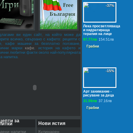
-37%
Лека просветляваща
и хидратираща
терапия на лице
длагаме ви един сайт, на който може да
рите всичко, свързано с кафето: рецепти с
97.77лв
154.51лв
е, кафе машини за безплатно ползване,
Грабни
лични марки
кафе
, история на кафето и
лични любитни факти около най-популярната
а напитка.
-15%
Арт занимание -
рисуване за деца
31.59лв
37.16лв
Грабни
цепти за
Нови ястия
питки
дени напитки
Кулинарен