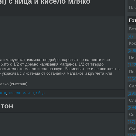
я) с яйца и кисело мляко
Пл
Го
Без
(4)
Кок
(308
Пиц
ли марулята), измиват се добре, нарязват се на ленти и се
бито с 1/2 от дребно нарязания магданоз, 1/2 от твърдо
(122
растителното масло и сол на вкус. Размесват се и се поставят в
Пос
 украсява с листенца от останалия магданоз и кръгчета или
(256
ляко (сметана)
Са
ата
,
кисело мляко
,
яйца
(199
Сл
 тон
(294
Со
(17)
Су