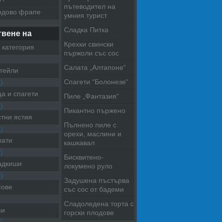
пътеводител на
одово фрапе
умния турист
Сладка Питка
твене на
Крехки свински
 категория
пържоли със сос
Салата „Алтапоне“
тейли
Спагети “Болонезе“
)
а и спагети
Пиле „Фантазия“
)
Пикантно пържено
тни ястия
Пълнено пиле с
)
орехи, маслини и
лати
кашкавал
)
Бисквитено-
адкиши
локумено руло
)
Задушена пъстърва
сове
със сос от бадеми
Сладоледена торта с
пи
горски плодове