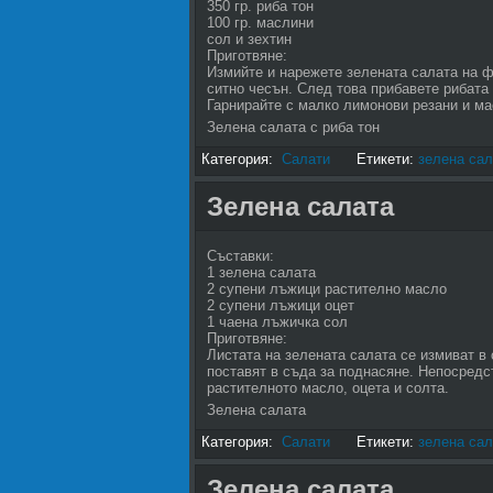
350 гр. риба тон
100 гр. маслини
сол и зехтин
Приготвяне:
Измийте и нарежете зелената салата на ф
ситно чесън. След това прибавете рибата 
Гарнирайте с малко лимонови резани и ма
Зелена салата с риба тон
Категория:
Салати
Етикети:
зелена сал
Зелена салата
Съставки:
1 зелена салата
2 супени лъжици растително масло
2 супени лъжици оцет
1 чаена лъжичка сол
Приготвяне:
Листата на зелената салата се измиват в 
поставят в съда за поднасяне. Непосредс
растителното масло, оцета и солта.
Зелена салата
Категория:
Салати
Етикети:
зелена сал
Зелена салата