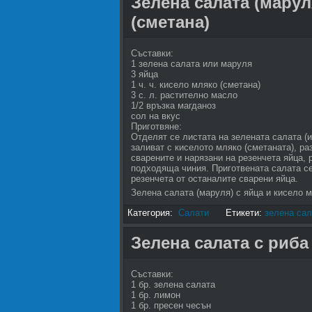
Зелена салата (марул
(сметана)
Съставки:
1 зелена салата или маруля
3 яйца
1 ч. ч. кисело мляко (сметана)
3 с. л. растително масло
1/2 връзка магданоз
сол на вкус
Приготвяне:
Отделят се листата на зелената салата (и
заливат с киселото мляко (сметаната), раз
сварените и нарязани на резенчета яйца, 
подходяща чиния. Приготвената салата се
резенчета от останалите сварени яйца.
Зелена салата (маруля) с яйца и кисело м
Категория:
Салати
Етикети:
зелена сал
Зелена салата с риба
Съставки:
1 бр. зелена салата
1 бр. лимон
1 бр. пресен чесън