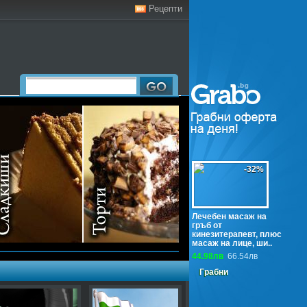
Рецепти
-32%
Лечебен масаж на
гръб от
кинезитерапевт, плюс
масаж на лице, ши..
44.98лв
66.54лв
Грабни