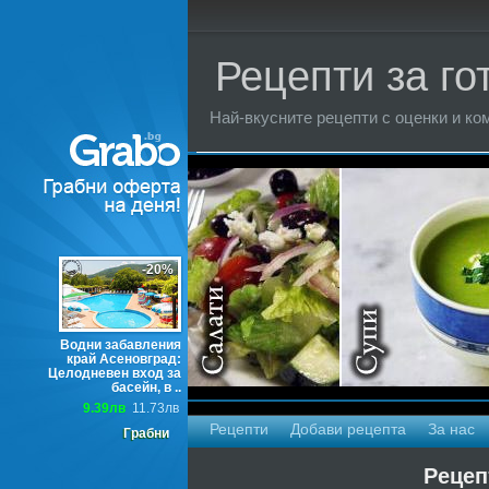
Рецепти за го
Най-вкусните рецепти с оценки и ком
Торти
-20%
Водни забавления
край Асеновград:
Целодневен вход за
басейн, в ..
9.39лв
11.73лв
Рецепти
Добави рецепта
За нас
Грабни
Рецеп