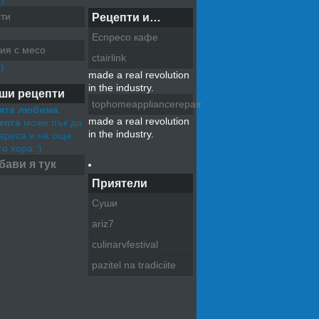
)
ти
Рецепти и…
Еспресо кафе
ия с месо
ctairlink
)
made a real revolution
in the industry.
ши рецепти
tophomeappliancerepair
ята любима
made a real revolution
епта
може пък да
in the industry.
хареса и на още
о хора :)
бави я тук
Приятели
Суши
ariz7
culinarvfestival
pazitel na tradiciite