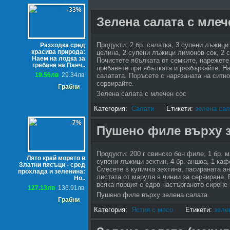
-33%
Зелена салата с млеч
Продукти: 2 бр. салатка, 3 супени лъжици
Разходка сред
красива природа:
целина, 2 супени лъжици лимонов сок, 2 
Наем на лодка за
Почистете ябълката от семките, нарежете
гребане на Панч..
прибавете при ябълката и разбъркайте. На
19.56лв
29.34лв
салатата. Поръсете с нарязаната на ситно
сервирайте.
Грабни
Зелена салата с млечен сос
Категория:
Салати
Етикети:
зелена сал
-7%
Пушено филе върху з
Продукти: 200 г свинско бон филе, 1 бр. 
Лято край морето в
супени лъжици зехтин, 4 бр. аншоа, 1 каф
Златни пясъци - сред
Смесете в купичка зехтина, пасираната а
прохлада и зеленина:
листата от маруля в чинии за сервиране.
Но..
всяка порция с едро настърганото сирене 
127.13лв
136.91лв
Пушено филе върху зелена салата
Грабни
Категория:
Ястия с месо
Етикети:
зеле