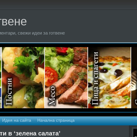
твене
ентари, свежи идеи за готвене
Идея на сайта
Начална страница
ти в ‘зелена салата’