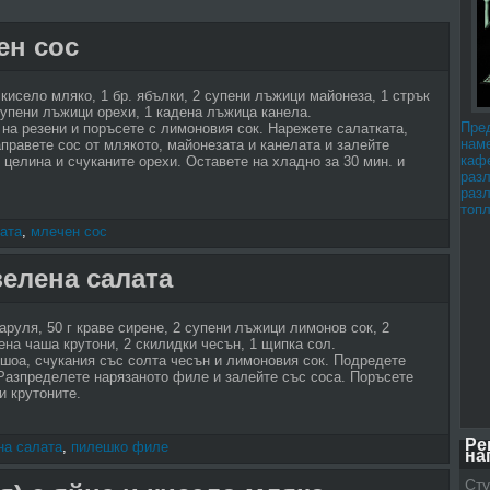
ен сос
 кисело мляко, 1 бр. ябълки, 2 супени лъжици майонеза, 1 стрък
супени лъжици орехи, 1 кадена лъжица канела.
Пре
 на резени и поръсете с лимоновия сок. Нарежете салатката,
наме
правете сос от млякото, майонезата и канелата и залейте
каф
 целина и счуканите орехи. Оставете на хладно за 30 мин. и
раз
раз
топл
ата
,
млечен сос
елена салата
маруля, 50 г краве сирене, 2 супени лъжици лимонов сок, 2
ена чаша крутони, 2 скилидки чесън, 1 щипка сол.
ншоа, счукания със солта чесън и лимоновия сок. Подредете
 Разпределете нарязаното филе и залейте със соса. Поръсете
и крутоните.
Ре
на салата
,
пилешко филе
на
Сту