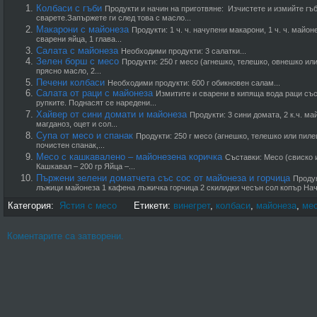
Колбаси с гъби
Продукти и начин на приготвяне: Изчистете и измийте гъб
сварете.Запържете ги след това с масло...
Макарони с майонеза
Продукти: 1 ч. ч. начупени макарони, 1 ч. ч. майо
сварени яйца, 1 глава...
Салата с майонеза
Необходими продукти: 3 салатки...
Зелен борш с месо
Продукти: 250 г месо (агнешко, телешко, овнешко или
прясно масло, 2...
Печени колбаси
Необходими продукти: 600 г обикновен салам...
Салата от раци с майонеза
Измитите и сварени в кипя­ща вода раци със 
рупките. Подна­сят се наредени...
Хайвер от сини домати и майонеза
Продукти: 3 сини домата, 2 к.ч. май
магданоз, оцет и сол...
Супа от месо и спанак
Продукти: 250 г месо (агнешко, телешко или пилеш
почистен спанак,...
Месо с кашкавалено – майонезена коричка
Съставки: Месо (свиско и
Кашкавал – 200 гр Яйца –...
Пържени зелени доматчета със сос от майонеза и горчица
Продук
лъжици майонеза 1 кафена лъжичка горчица 2 скилидки чесън сол копър Начи
Категория:
Ястия с месо
Етикети:
винегрет
,
колбаси
,
майонеза
,
ме
Коментарите са затворени.