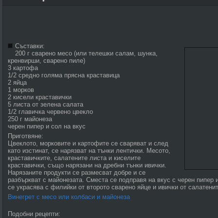
Съставки:
200 г сварено месо (или телешки салам, шунка,
кренвирши, сварено пиле)
3 картофа
1/2 средно голяма прясна краставица
2 яйца
1 морков
2 кисели краставички
5 листа от зелена салата
1/2 главичка червено цвекло
250 г майонеза
черен пипер и сол на вкус
Приготвяне:
Цвеклото, морковите и картофите се сваряват и след
като изстинат, се нарязват на тънки лентички. Месото,
краставичките, салатените листа и киселите
краставички, също нарязани на дребни тънки ивички.
Нарязаните продукти се размесват добре и се
разбъркват с майонезата. Сместа се подправя на вкус с черен пипер 
се украсява с филийки от второто сварено яйце и ивички от салатенит
Винегрет с месо или колбаси и майонеза
Подобни рецепти: