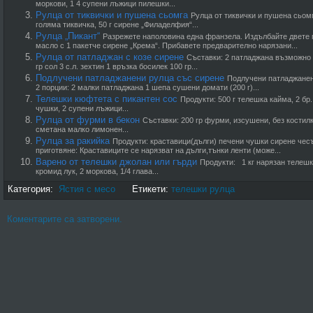
моркови, 1 4 супени лъжици пилешки...
Рулца от тиквички и пушена сьомга
Рулца от тиквички и пушена сьом
голяма тиквичка, 50 г сирене „Филаделфия“...
Рулца „Пикант“
Разрежете наполовина една франзела. Издълбайте двете 
масло с 1 пакетче сирене „Крема“. Прибавете пред­варително нарязани...
Рулца от патладжан с козе сирене
Съставки: 2 патладжана възможно 
гр сол 3 с.л. зехтин 1 връзка босилек 100 гр...
Подлучени патладжанени рулца със сирене
Подлучени патладжанен
2 порции: 2 малки патладжана 1 шепа сушени домати (200 г)...
Телешки кюфтета с пикантен сос
Продукти: 500 г телешка кайма, 2 бр.
чушки, 2 супени лъжици...
Рулца от фурми в бекон
Съставки: 200 гр фурми, изсушени, без костилк
сметана малко лимонен...
Рулца за ракийка
Продукти: краставици(дълги) печени чушки сирене чес
приготвяне: Краставиците се нарязват на дълги,тънки ленти (може...
Варено от телешки джолан или гърди
Продукти: 1 кг нарязан телешки
кромид лук, 2 моркова, 1/4 глава...
Категория:
Ястия с месо
Етикети:
телешки рулца
Коментарите са затворени.