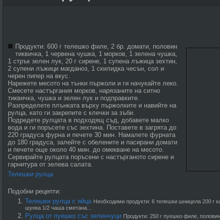
Продукти: 600 г телешко филе, 2 бр. домати, половин
тиквичка, 1 червена чушка, 1 морков, 1 зелена чушка,
1 стрък зелен лук, 20 г сирене, 1 супена лъжица зехтин,
2 супени лъжици магданоз, 1 скилидка чесън, сол и
черен пипер на вкус.
Нарежете месото на тънки пържоли и ги начукайте леко.
Смесете настъргания морков, нарязаните на ситно
тиквичка, чушка и зелен лук и подправките.
Разпределете плънката върху пържолките и навийте на
рулца, като ги закрепите с клечки за зъби.
Подредете рулцата в подходящ съд, добавете малко
вода и ги поръсете със зехтина. Поставете в загрята до
220 градуса фурна и печете 30 мин. Намалете фурната
до 180 градуса, залейте с обелените и пасирани домати
и печете още около 40 мин. до омекване на месото.
Сервирайте рулцата поръсени с настърганото сирене и
гарнитура от зелева салата.
Телешки рулца
Подобни рецепти:
Телешки рулца с яйца
Необходими продукти: 6 телешки шницела 200 г ка
шунка 1/2 чаша сметана...
Рулца от пуешко със зеленчуци
Продукти: 250 г пуешко филе, половин 