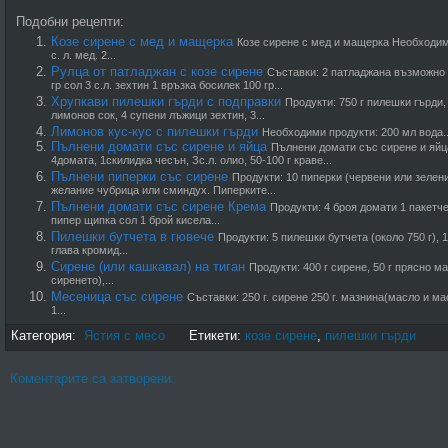
Подобни рецепти:
Козе сирене с мед и мащерка
Козе сирене с мед и мащерка Необходими 
с. л. мед. 2...
Рулца от патладжан с козе сирене
Съставки: 2 патладжана възможно 
гр сол 3 с.л. зехтин 1 връзка босилек 100 гр...
Хрупкави пилешки гърди с подправки
Продукти: 750 г пилешки гърди,
лимонов сок, 4 супени лъжици зехтин, 3...
Лимонов кус-кус с пилешки гърди
Необходими продукти: 200 мл вода..
Пълнени домати със сирене и яйца
Пълнени домати със сирене и яйц
4домата, 1скилидка чесън, Зс.л. олио, 50-100 г краве...
Пълнени пиперки със сирене
Продукти: 10 пиперки (червени или зелени)
желание чубрица или сминдух. Пиперките...
Пълнени домати със сирене Крема
Продукти: 4 броя домати 1 пакетч
пипер щипка сол 1 брой кисела...
Пилешки бутчета в гювече
Продукти: 5 пилешки бутчета (около 750 г), 1
глава кромид...
Сирене (или кашкавал) на тиган
Продукти: 400 г сирене, 50 г прясно мас
сиренето),...
Месеница със сирене
Съставки: 250 г. сирене 250 г. мазнина(масло и мас
1...
Категория:
Ястия с месо
Етикети:
козе сирене
,
пилешки гърди
Коментарите са затворени.