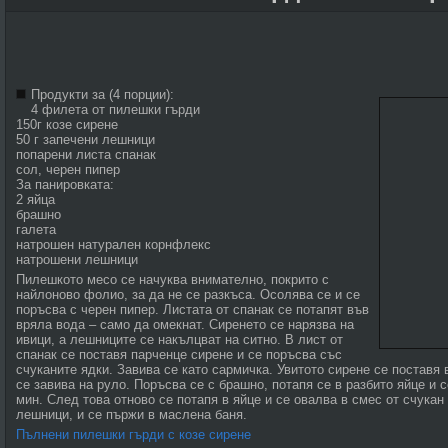
Продукти за (4 порции):
4 филета от пилешки гърди
150г козе сирене
50 г запечени лешници
попарени листа спанак
сол, черен пипер
За панировката:
2 яйца
брашно
галета
натрошен натурален корнфлекс
натрошени лешници
Пилешкото месо се начуква внимателно, покрито с
найлоново фолио, за да не се разкъса. Осолява се и се
поръсва с черен пипер. Листата от спанак се потапят във
вряла вода – само да омекнат. Сиренето се нарязва на
ивици, а лешниците се накълцват на ситно. В лист от
спанак се поставя парченце сирене и се поръсва със
счуканите ядки. Завива се като сармичка. Увитото сирене се поставя
се завива на руло. Поръсва се с брашно, потапя се в разбито яйце и с
мин. След това отново се потапя в яйце и се овалва в смес от счука
лешници, и се пържи в маслена баня.
Пълнени пилешки гърди с козе сирене