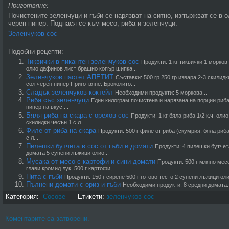
Приготвяне:
Почистените зеленчу­ци и гъби се нарязват на ситно, изпържват се в 
черен пипер. Поднася се към месо, риба и зеленчуци.
Зеленчуков сос
Подобни рецепти:
Тиквички в пикантен зеленчуков сос
Продукти: 1 кг тиквички 1 морков
олио дафинов лист брашно копър шипка...
Зеленчуков пастет АПЕТИТ
Съставки: 500 гр 250 гр извара 2-3 скилид
сол черен пипер Приготвяне: Броколито...
Сладък зеленчуков коктейл
Необходими продукти: 5 моркова...
Риба със зеленчуци
Един ки­лограм почис­тена и наря­зана на пор­ции риб
пипер на вкус....
Бяля риба на скара с орехов сос
Продукти: 1 кг бяла риба 1/2 к.ч. оли
скилидки чесън 1 с.л....
Филе от риба на скара
Продукти: 500 г филе от риба (скумрия, бяла риба, 
с.л....
Пилешки бутчета в сос от гъби и домати
Продукти: 4 пилешки бут­чет
домата 5 супени лъжици олио...
Мусака от месо с картофи и сини домати
Продукти: 500 г мляно месо,
глави кромид лук, 500 г картофи,...
Пита с гъби
Продукти: 150 г сирене 500 г готово тесто 2 супени лъжици оли
Пълнени домати с ориз и гъби
Необходими продукти: 8 средни домата..
Категория:
Сосове
Етикети:
зеленчуков сос
Коментарите са затворени.