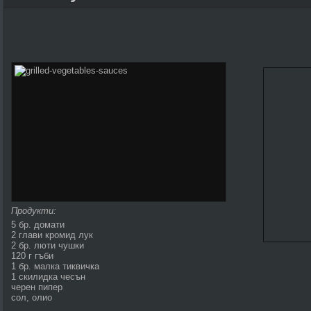
Продукти:
5 бр. домати
2 глави кромид лук
2 бр. люти чушки
120 г гъби
1 бр. малка тиквичка
1 скилидка чесън
черен пи­пер
сол, олио