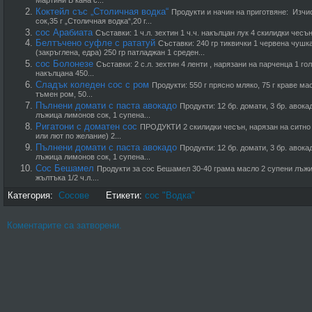
Мартини В кана с...
Коктейл със „Столичная водка“
Продукти и начин на приготвяне: Изчис
сок,35 г „Столичная водка“,20 г...
сос Арабиата
Съставки: 1 ч.л. зехтин 1 ч.ч. накълцан лук 4 скилидки чесън,
Белтъчено суфле с рататуй
Съставки: 240 гр тиквички 1 червена чушк
(закръглена, едра) 250 гр патладжан 1 среден...
сос Болонезе
Съставки: 2 с.л. зехтин 4 ленти , нарязани на парченца 1 г
накълцана 450...
Сладък коледен сос с ром
Продукти: 550 г прясно мляко, 75 г краве ма
тъмен ром, 50...
Пълнени домати с паста авокадо
Продукти: 12 бр. домати, 3 бр. авока
лъжица лимонов сок, 1 супена...
Ригатони с доматен сос
ПРОДУКТИ 2 скилидки чесън, нарязан на ситно 3
или лют по желание) 2...
Пълнени домати с паста авокадо
Продукти: 12 бр. домати, 3 бр. авока
лъжица лимонов сок, 1 супена...
Сос Бешамел
Продукти за сос Бешамел 30-40 грама масло 2 супени лъж
жълтъка 1/2 ч.л....
Категория:
Сосове
Етикети:
сос "Водка"
Коментарите са затворени.