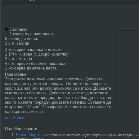
Съставки:
1 глава лук, накълцана
5 скилидки чесън
3 с.л. зехтин
2 консерви накълцани домати
1 1/4 ч.ч. вода (с добро качество)
2 ч.ч. сметана
4 с.л. пресен босилек, накълцан
1 консерва доматена паста
Приготвяне:
Запържете леко лука и чесъна в зехтина. Добавете
накълцаните домати и водката. Оставете да поври за
около 1/2 час или докато алкохола се изпари. Добавете
сметаната и босилека. Добавете и част от доматената
паста, като имате предвид че сосът трябва да е гъст, но
ако го обичате по-рядък добавете повечко. Оставете да
къкри още 1/2 час. Сервирайте със пастата и поръсен с
настърган пармезан.
сос Водка
Подобни рецепти:
Водка Мартини
Съставки за коктейла Водка Мартини Лед 45 мл водка 15 