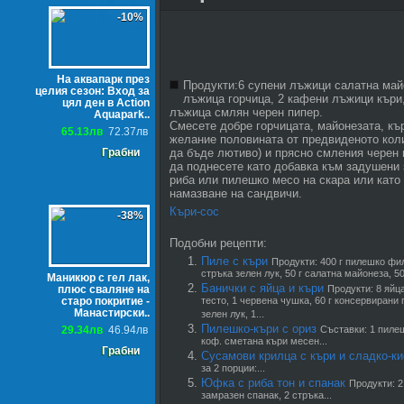
-10%
На аквапарк през
Продукти:6 супени лъжици салатна май
целия сезон: Вход за
лъжица горчица, 2 кафени лъжици къри
цял ден в Action
лъжица смлян черен пипер.
Aquapark..
Смесете добре горчицата, майонезата, кър
65.13лв
72.37лв
желание половината от предвиденото кол
Грабни
да бъде лютиво) и прясно смления черен
да поднесете като добавка към задушени 
риба или пилешко месо на скара или като
намазване на сандвичи.
Къри-сос
-38%
Подобни рецепти:
Пиле с къри
Продукти: 400 г пилешко фил
стръка зелен лук, 50 г салатна майонеза, 50 
Маникюр с гел лак,
Банички с яйца и къри
плюс сваляне на
Продукти: 8 яйца
старо покритие -
тесто, 1 червена чушка, 60 г консервирани 
Манастирски..
зелен лук, 1...
Пилешко-къри с ориз
29.34лв
46.94лв
Съставки: 1 пилеш
коф. сметана къри месен...
Грабни
Сусамови крилца с къри и сладко-ки
за 2 порции:...
Юфка с риба тон и спанак
Продукти: 2
замразен спанак, 2 стръка...