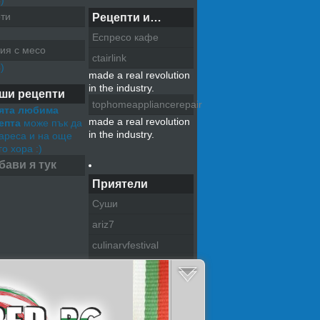
)
ти
Рецепти и…
Еспресо кафе
ия с месо
ctairlink
)
made a real revolution
in the industry.
ши рецепти
tophomeappliancerepair
ята любима
made a real revolution
епта
може пък да
in the industry.
хареса и на още
о хора :)
бави я тук
Приятели
Суши
ariz7
culinarvfestival
pazitel na tradiciite