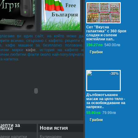
-71%
Сет "Вкусна
галактика" с 360 броя
сладки и солени
длагаме ви един сайт, на който може да
коктейлни хап..
рите всичко, свързано с кафето: рецепти с
е, кафе машини за безплатно ползване,
156.27лв
540.00лв
лични марки
кафе
, история на кафето и
Грабни
лични любитни факти около най-популярната
а напитка.
-30%
Дълбокотъканен
масаж на цяло тяло -
за освобождаване на
напреже..
55.90лв
79.99лв
Грабни
цепти за
Нови ястия
питки
дени напитки
Кулинарен