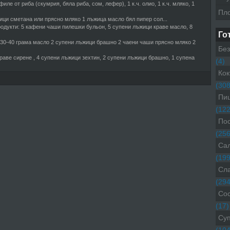
филе от риба (скумрия, бяла риба, сом, лефер), 1 к.ч. олио, 1 к.ч. мляко, 1
Пл
ици сметана или прясно мляко 1 лъжица масло бял пипер сол...
одукти: 5 кафени чаши пилешки бульон, 5 супени лъжици краве масло, 8
Го
30-40 грама масло 2 супени лъжици брашно 2 чаени чаши прясно мляко 2
Без
краве сирене , 4 супени лъжици зехтин, 2 супени лъжици брашно, 1 супена
(4)
Кок
(308
Пиц
(122
Пос
(256
Са
(199
Сл
(294
Со
(17)
Су