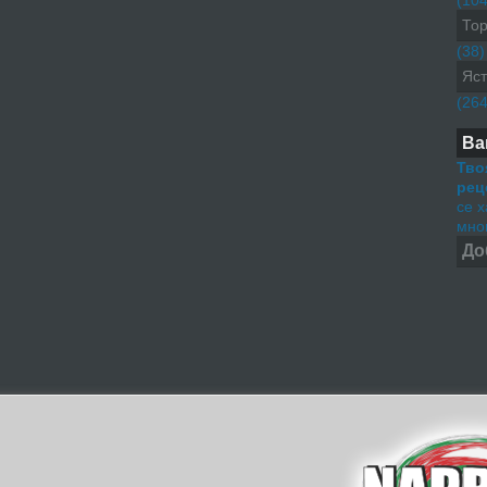
(104
Тор
(38)
Яст
(264
Ва
Тво
рец
се 
мног
До