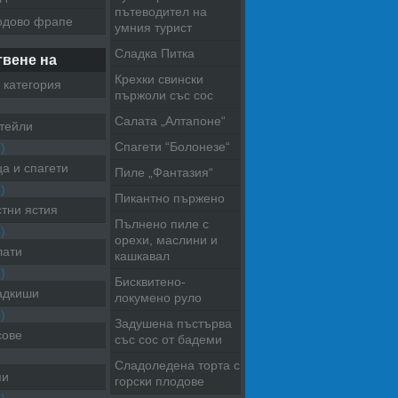
пътеводител на
одово фрапе
умния турист
Сладка Питка
твене на
Крехки свински
 категория
пържоли със сос
Салата „Алтапоне“
тейли
Спагети “Болонезе“
)
а и спагети
Пиле „Фантазия“
)
Пикантно пържено
тни ястия
Пълнено пиле с
)
орехи, маслини и
лати
кашкавал
)
Бисквитено-
адкиши
локумено руло
)
Задушена пъстърва
сове
със сос от бадеми
Сладоледена торта с
пи
горски плодове