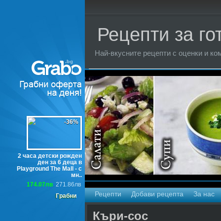
Рецепти за го
Най-вкусните рецепти с оценки и ком
Торти
-36%
2 часа детски рожден
ден за 6 деца в
Playground The Mall - с
мн..
174.07лв
271.86лв
Рецепти
Добави рецепта
За нас
Грабни
Къри-сос