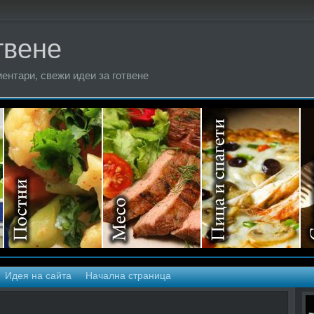
твене
ентари, свежи идеи за готвене
Идея на сайта
Начална страница