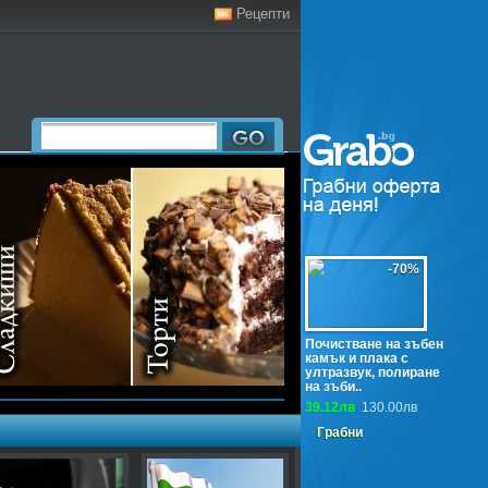
Рецепти
-70%
Почистване на зъбен
камък и плака с
ултразвук, полиране
на зъби..
39.12лв
130.00лв
Грабни