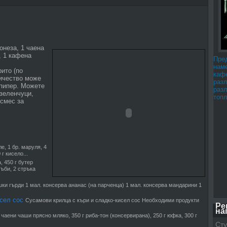
онеза, 1 чаена
, 1 кафена
Пре
наме
ито (по
каф
ичество може
раз
 пипер. Можете
раз
зеленчуци,
топл
 смес за
е, 1 бр. маруля, 4
г кисело...
, 450 г бутер
гъби, 2 стръка
ки гърди 1 мал. консерва ананас (на парченца) 1 мал. консерва мандарини 1
сел сос
Сусамови крилца с къри и сладко-кисел сос Необходими продукти
Ре
на
 чаени чаши прясно мляко, 350 г риба-тон (консервирана), 250 г юфка, 300 г
Сту