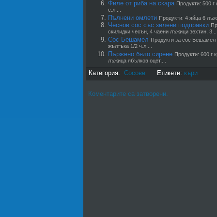
Филе от риба на скара
Продукти: 500 г 
с.л....
Пълнени омлети
Продукти: 4 яйца 6 лъж
Чеснов сос със зелени подправки
Пр
скилидки чесън, 4 чаени лъжици зехтин, 3...
Сос Бешамел
Продукти за сос Бешамел 
жълтъка 1/2 ч.л....
Пържено бяло сирене
Продукти: 600 г 
лъжица ябълков оцет,...
Категория:
Сосове
Етикети:
къри
Коментарите са затворени.