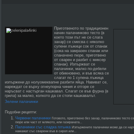
Приготвеното по традиционен
начин палачинково тесто (в
което този път не се слага
захар) се смесва с няколко
супени лъжици сок от спанак
(сока на замразен спанак или
спаначено пюре, приготвено
от сварен и разбит с миксер
спанак). Изпържват се
палачинки, малко по-дебели
от обикновено, и във всяка се
слагат по 1 супена лъжица
изпържени до нолуомеквапне разбити яйца. Навиват се,
нареждат се върху огнеупорна чиния и отгоре се
наръсват с настърган кашкавал. Слагат се във фурна (в
грила) за малко, колкото да се стопи кашкавалът.
Зелени палачинки
Подобни рецепти:
Червени палачинки
Готовото, приготвено без захар, палачинково тесто 
пюре или част от млякото, или газираната...
Палачинки със сладка плънка
Изпържените палачинки може да се наръ
намажат със сварени във в сироп или...