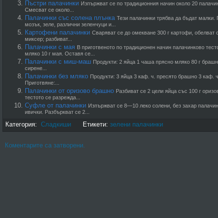
Пъстри палачинки
Изпържват се по традиционния начин около 20 палачинк
Смесват се около...
Палачинки със солена плънка
Тези палачинки трябва да бъдат малки. 
мозък, зеле, различни зеленчуци и...
Картофени палачинки
Сваряват се до омекване 300 г картофи, обелват с
миксер; разбиват...
Палачинки с мая
В приготвеното по традиционен начин палачинково тест
мляко 10 г мая. Оставя се...
Палачинки с миш-маш
Продукти: 2 яйца 1 чаша прясно мляко 80 г брашн
сирене...
Палачинки без мляко
Продукти: 3 яйца 3 каф. ч. пресято брашно 3 каф. 
Приготвяне:...
Палачинки от оризово брашно
Разбиват се 2 цели яйца със 100 г ориз
тестото се разрежда...
Суфле от палачинки
Изпържват се 8—10 леко солени, без захар палачинк
ивички. Разбъркват се 2...
Категория:
Сладкиши
Етикети:
зелени палачинки
Коментарите са затворени.