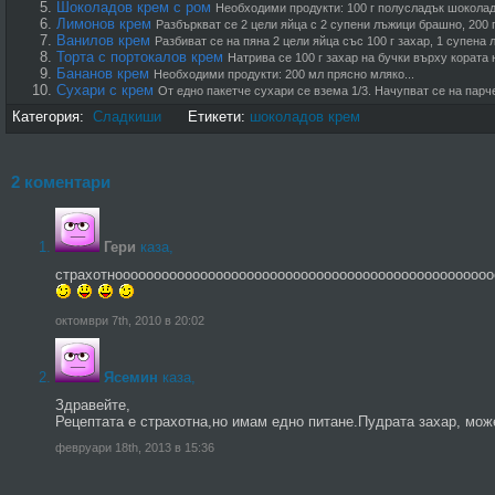
Шоколадов крем с ром
Необходими продукти: 100 г полусладък шоколад.
Лимонов крем
Разбъркват се 2 цели яйца с 2 супени лъжици брашно, 200 г
Ванилов крем
Разбиват се на пяна 2 цели яйца със 100 г захар, 1 супена
Торта с портокалов крем
Натрива се 100 г захар на бучки върху кората н
Бананов крем
Необходими продукти: 200 мл прясно мляко...
Сухари с крем
От едно пакетче сухари се взема 1/3. Начупват се на парчен
Категория:
Сладкиши
Етикети:
шоколадов крем
2 коментари
Гери
каза,
страхотноооооооооооооооооооооооооооооооооооооооооооооооо
октомври 7th, 2010 в 20:02
Ясемин
каза,
Здравейте,
Рецептата е страхотна,но имам едно питане.Пудрата захар, мож
февруари 18th, 2013 в 15:36