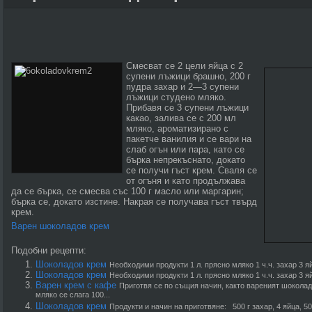
Смесват се 2 цели яйца с 2
супени лъжици брашно, 200 г
пудра захар и 2—3 супени
лъжици студено мляко.
Прибавя се 3 супени лъжици
какао, залива се с 200 мл
мляко, ароматизирано с
пакетче ванилия и се вари на
слаб огън или пара, като се
бърка непрекъснато, докато
се получи гъст крем. Сваля се
от огъня и като продължава
да се бърка, се смесва със 100 г масло или маргарин;
бърка се, докато изстине. Накрая се получава гъст твърд
крем.
Варен шоколадов крем
Подобни рецепти:
Шоколадов крем
Необходими продукти 1 л. прясно мляко 1 ч.ч. захар 3 яйц
Шоколадов крем
Необходими продукти 1 л. прясно мляко 1 ч.ч. захар 3 яйц
Варен крем с кафе
Приготвя се по същия начин, както вареният шоколад
мляко се слага 100...
Шоколадов крем
Продукти и начин на приготвяне: 500 г захар, 4 яйца, 500