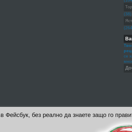
(104
Тор
(38)
Яст
(264
Ва
Тво
рец
се 
мног
До
в Фейсбук, без реално да знаете защо го прави