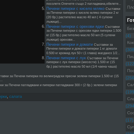
посолете.Опечете също 2 патладжана,обелете...
Пл
Печени пиперки с кисело мляко
Съставки
за Печени пиперки с кисело мляко пиперки 2 кг
(20 бр.) растително масло 40 мл ( 4 супени
Го
лъжици)...
Печени пиперки с орехови ядки
Съставки
Без
за Печени пиперки с орехови ядки пиперки 1.500
кг (15 бр.) растително масло 50 мл (5 супени
(4)
лъжици) орехови...
Кок
Печени пиперки и домати
Съставки за
Печени пиперки и домати пиперки 1 кг домати
(308
0.500 кг кромид лук 50 г (1 глава) магданоз 1/2...
Пиц
Печени пиперки с лук
Съставки за Печени
пиперки с лук пиперки (месести) 1.500 кг (15
(122
бр.) растително масло 50 мл (1/4 чаена чаша)
Пос
тавки за Печени пиперки по велинградски пресни зелени пиперки 1.500 кг (15
(256
..
Са
ки за Печени патладжани и пиперки патладжани 300 г (2 бр.) зелени пиперки
(199
ерки
,
салата
Сл
(294
Со
(17)
Су