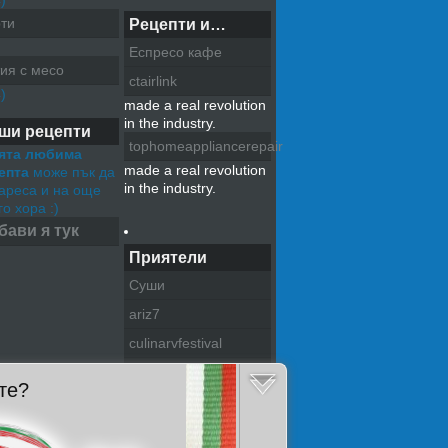
)
ти
Рецепти и…
Еспресо кафе
ия с месо
ctairlink
)
made a real revolution
in the industry.
ши рецепти
tophomeappliancerepair
ята любима
made a real revolution
епта
може пък да
in the industry.
хареса и на още
о хора :)
бави я тук
Приятели
Суши
ariz7
culinarvfestival
pazitel na tradiciite
те?