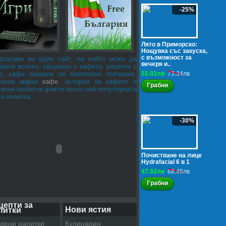
-25%
Лято в Приморско:
Нощувка със закуска,
с възможност за
длагаме ви един сайт, на който може да
вечеря и..
рите всичко, свързано с кафето: рецепти с
е, кафе машини за безплатно ползване,
55.02лв
73.34лв
лични марки
кафе
, история на кафето и
Грабни
лични любитни факти около най-популярната
а напитка.
-30%
Почистване на лице
Hydrafacial 6 в 1
47.92лв
68.45лв
Грабни
цепти за
Нови ястия
питки
дени напитки
Кулинарен