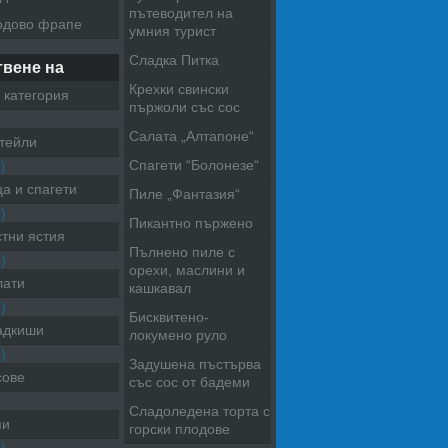
пътеводител на
одово фрапе
умния турист
Сладка Питка
твене на
Крехки свински
 категория
пържоли със сос
Салата „Алтапоне“
тейли
Спагети “Болонезе“
)
а и спагети
Пиле „Фантазия“
)
Пикантно пържено
тни ястия
Пълнено пиле с
)
орехи, маслини и
лати
кашкавал
)
Бисквитено-
адкиши
локумено руло
)
Задушена пъстърва
сове
със сос от бадеми
Сладоледена торта с
пи
горски плодове