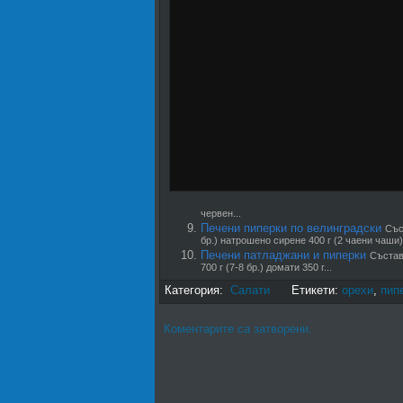
червен...
Печени пиперки по велинградски
Със
бр.) натрошено сирене 400 г (2 чаени чаши).
Печени патладжани и пиперки
Състав
700 г (7-8 бр.) домати 350 г...
Категория:
Салати
Етикети:
орехи
,
пип
Коментарите са затворени.