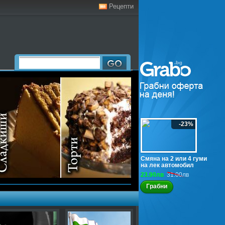
Рецепти
-23%
Смяна на 2 или 4 гуми
на лек автомобил
23.90лв
31.00лв
Грабни