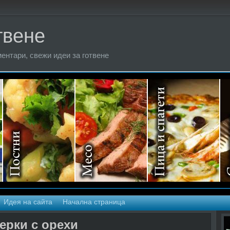
твене
ентари, свежи идеи за готвене
Идея на сайта
Начална страница
ерки с орехи