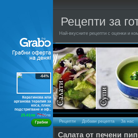
Рецепти за го
Най-вкусните рецепти с оценки и ком
Торти
-64%
Кератинова или
арганова терапия за
коса, плюс
подстригване и оф..
25.41лв
70.00лв
Рецепти
Добави рецепта
За нас
Грабни
Салата от печени пип