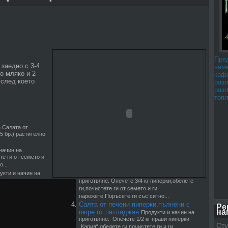
Пре
заедно с 3-4
наме
о мляко и 2
каф
,след което
раз
раз
топл
 Салата от
5 бр.) растително
начин на
те ги от семето и
...
укти и начин на
приготвяне: Опечете 3/4 кг пиперки,обелете
ги,почистете ги от семето и ги
нарежете.Поръсете ги със ситно...
Салта от печени пиперки,пълнени с
Ре
на
пюре от патладжан
Продукти и начин на
приготвяне: Опечете 1/2 кг прави пиперки
Сту
„Капия“,обелете ги,почистете ги и ги