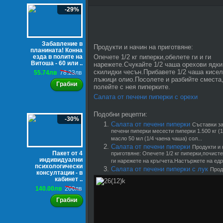
-29%
Забавление в
Продукти и начин на приготвяне:
планината! Конна
езда в полите на
Опечете 1/2 кг пиперки,обелете ги и ги
Витоша - 60 или ..
нарежете.Счукайте 1/2 чаша орехови ядки 
скилидки чесън.Прибавете 1/2 чаша кисел
55.74лв
78.23лв
лъжици олио.Посолете и разбийте сместа
Грабни
полейте с нея пиперките.
Салата от печени пиперки с орехи
Подобни рецепти:
-30%
Салата от печени пиперки
Съставки за
печени пиперки месести пиперки 1.500 кг (1
масло 50 мл (1/4 чаена чаша) сол...
Салата от печени пиперки
Продукти и 
Пакет от 4
приготвяне: Опечете 1/2 кг пиперки,почисте
индивидуални
ги нарежете на кръгчета.Настържете на едро
психологически
Салата от печени пиперки с лук
Прод
консултации - в
кабинет ..
140.00лв
200лв
Грабни