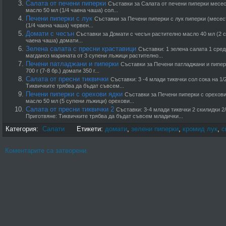
Салата от печени пиперки
Съставки за Салата от печени пиперки месест
масло 50 мл (1/4 чаена чаша) сол...
Печени пиперки с лук
Съставки за Печени пиперки с лук пиперки (месест
(1/4 чаена чаша) червен...
Домати с чесън
Съставки за Домати с чесън растително масло 40 мл (2 с
чаена чаша) домати...
Зелена салата с пресни краставици
Съставки: 1 зелена салата 1 сред
магданоз марината от 3 супени лъжици растително...
Печени патладжани и пиперки
Съставки за Печени патладжани и пиперк
700 г (7-8 бр.) домати 350 г...
Салата от пресни тиквички
Съставки: 3 -4 млади тиквчки сол сока на 1
Тиквичките трябва да бъдат съвсем...
Печени пиперки с орехови ядки
Съставки за Печени пиперки с орехови 
масло 50 мл (5 супени лъжици) орехови...
Салата от пресни тиквички 2
Съставки: 3-4 млади тиквчки 2 скилидки 2
Приготвяне: Тиквичките трябва да бъдат съвсем младички...
Категория:
Салати
Етикети:
домати
,
зелени пиперки
,
кромид лук
,
с
Коментарите са затворени.