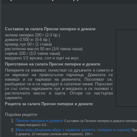
Съставки за салата Пресни пиперки и домати
зелени пиперки 200 г (2-3 бр.)
домати 0.500 кг (5-6 бр.)
кромид лук 50 г (1 глава)
растително масло 50 мл (1/4 чаена чаша)
сирене 100 г (1/2 чаена чаша)
магданоз 1/2 връзка, сол и оцет на вкус
Приготвяне на салата Пресни пиперки и домати
Пиперките се измиват, почистват се дръжките и семето и
се нарязват на правоъгълни парченца. Доматите се
измиват и се нарязват на резенчета. Посоляват се,
разбъркват се и се нареждат в салатени чинии. Поръсват
се със ситно нарязаните лук и магданоз и се поливат с
растителното масло и оцета. Отгоре се настъргва
сиренето.
Рецепта за салата Пресни пиперки и домати
Подобни рецепти:
Печени пиперки и домати
Съставки за Печени пиперки и домати пиперки 
глава) магданоз 1/2...
Миш-маш (бъркани яйца с червени домати, пиперки и сирене)
Про
5 домата, 10 пиперки (зелени или червени), 150 г...